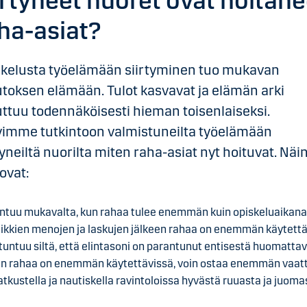
irtyneet nuoret ovat hoitane
ha-asiat?
skelusta työelämään siirtyminen tuo mukavan
oksen elämään. Tulot kasvavat ja elämän arki
tuu todennäköisesti hieman toisenlaiseksi.
yimme tutkintoon valmistuneilta työelämään
tyneiltä nuorilta miten raha-asiat nyt hoituvat. Näi
ovat:
ntuu mukavalta, kun rahaa tulee enemmän kuin opiskeluaikana
ikkien menojen ja laskujen jälkeen rahaa on enemmän käytett
 tuntuu siltä, että elintasoni on parantunut entisestä huomattav
n rahaa on enemmän käytettävissä, voin ostaa enemmän vaatt
tkustella ja nautiskella ravintoloissa hyvästä ruuasta ja juoma