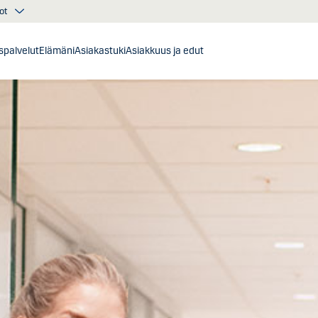
ot
ispalvelut
Elämäni
Asiakastuki
Asiakkuus ja edut