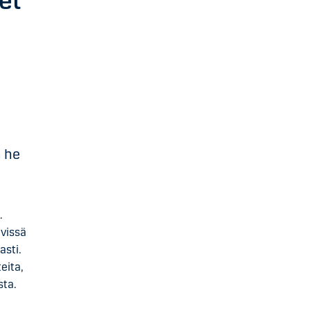
et
n he
.
ävissä
asti.
eita,
sta.