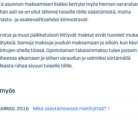
tä asunnon maksamisen lisäksi kertyisi myös hieman vararahas
hän asti se on ollut lähinnä toiselle tilille säästämistä, mutta
hasto- ja osakevaihtoehdot kiinnostavat.
rotus ja muut palkkatuloon liittyvät maksut eivät tuoneet muk
lätyksiä. Samoja maksuja jouduin maksamaan jo silloin, kun käv
intojen ohella töissä. Opintolainan takaisinmaksu tulee jossain
iheessa alkamaan ja siihen varaudun jo valmiiksi siirtämällä
lkasta rahaa sivuun toiselle tilille.
 myös
MARRAS. 2016
Mikä säästämisessä mietityttää?