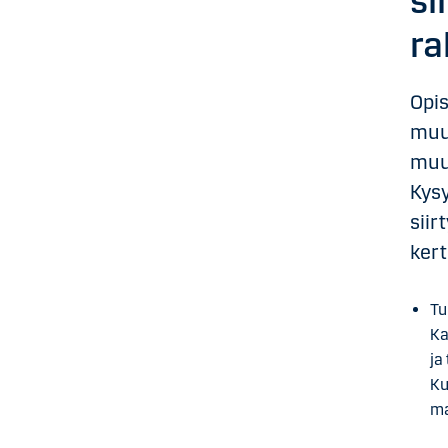
si
ra
Opi
muut
muut
Kys
siir
kert
Tu
Ka
ja
Ku
ma