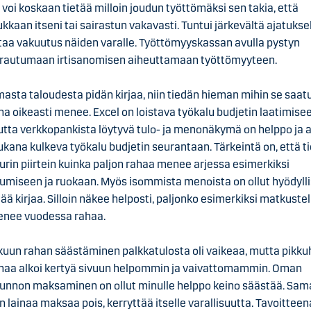
 voi koskaan tietää milloin joudun työttömäksi sen takia, että
ukkaan itseni tai sairastun vakavasti. Tuntui järkevältä ajatukse
taa vakuutus näiden varalle. Työttömyyskassan avulla pystyn
rautumaan irtisanomisen aiheuttamaan työttömyyteen.
asta taloudesta pidän kirjaa, niin tiedän hieman mihin se saat
ha oikeasti menee. Excel on loistava työkalu budjetin laatimisee
tta verkkopankista löytyvä tulo- ja menonäkymä on helppo ja 
kana kulkeva työkalu budjetin seurantaan. Tärkeintä on, että t
urin piirtein kuinka paljon rahaa menee arjessa esimerkiksi
umiseen ja ruokaan. Myös isommista menoista on ollut hyödylli
tää kirjaa. Silloin näkee helposti, paljonko esimerkiksi matkuste
nee vuodessa rahaa.
kuun rahan säästäminen palkkatulosta oli vaikeaa, mutta pikkuh
haa alkoi kertyä sivuun helpommin ja vaivattomammin. Oman
unnon maksaminen on ollut minulle helppo keino säästää. Sama
n lainaa maksaa pois, kerryttää itselle varallisuutta. Tavoitteen