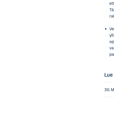
et
Tä
ra
Ve
yl
op
va
pa
Lue
30. 