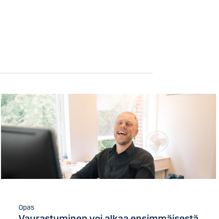
Opas
Vaurastuminen voi alkaa ensimmäisestä