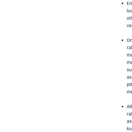
En
lo
ot
va
Om
ra
mu
mu
su
as
pi
me
Al
ra
as
ku