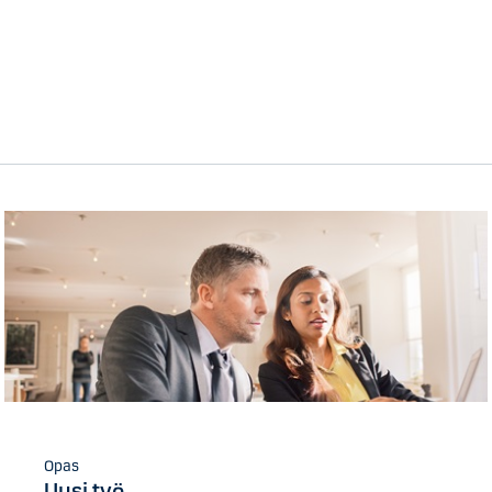
Opas
Uusi työ