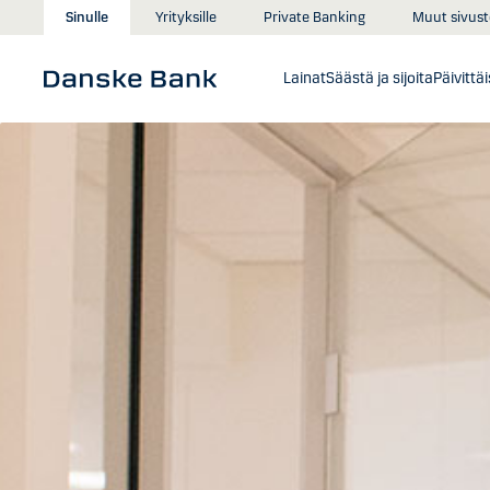
Siirry sisältöön
Muut sivust
Sinulle
Yrityksille
Private Banking
Lainat
Säästä ja sijoita
Päivittä