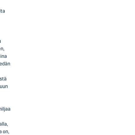
lta
u
n,
aina
iedän
stä
luun
iljaa
lla,
a on,