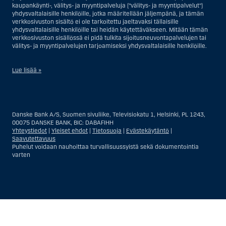
kaupankäynti-, välitys- ja myyntipalveluja ("välitys- ja myyntipalvelut")
yhdysvaltalaisille henkilöille, jotka määritellään jäljempänä, ja tämän
verkkosivuston sisältö ei ole tarkoitettu jaeltavaksi tällaisille
yhdysvaltalaisille henkilöille tai heidän käytettäväkseen. Mitään tämän
verkkosivuston sisällössä ei pidä tulkita sijoitusneuvontapalvelujen tai
välitys- ja myyntipalvelujen tarjoamiseksi yhdysvaltalaisille henkilöille.
Lue lisää »
Sijoitusneuvontapalvelujen osalta yhdysvaltalaiseksi henkilöksi
katsotaan Yhdysvalloissa asuva luonnollinen henkilö; tai Yhdysvalloissa
rekisteriin merkitty tai perustettu yritys tai yhtiö, pois lukien pätevistä
Danske Bank A/S, Suomen sivuliike, Televisiokatu 1, Helsinki, PL 1243,
liiketoiminnallisista syistä toimivan, säännellyn yhdysvaltalaisen
00075 DANSKE BANK, BIC: DABAFIHH
vakuutusyhtiön tai pankin offshore-sivuliikkeet tai asiamiehet; tai
Yhteystiedot
|
Yleiset ehdot
|
Tietosuoja
|
Evästekäytäntö
|
ulkomaisen, Yhdysvalloissa sijaitsevan ulkomaisen tahon sivuliike tai
Saavutettavuus
asiamies; tai trusti, jonka edunvalvoja on yhdysvaltalainen henkilö, paitsi
Puhelut voidaan nauhoittaa turvallisuussyistä sekä dokumentointia
jos sijoituspäätökset tekee tai niihin osallistuu ei-yhdysvaltalainen
varten
henkilö; tai kuolinpesä, jonka pesäjakaja tai pesänhoitaja on
yhdysvaltalainen henkilö, paitsi jos kuolinpesään sovelletaan ulkomaista
lainsäädäntöä ja jos sijoituspäätökset tekee tai niihin osallistuu ei-
yhdysvaltalainen henkilö; tai ei-harkinnanvarainen, yhdysvaltalaisen
henkilön hyväksi hallinnoitu tili; tai yhdysvaltalaisen välittäjän tai
uskotun miehen hallinnoima harkinnanvarainen tili, paitsi jos sitä
Näytä
Sulje
Show
Show
hallinnoidaan ei-yhdysvaltalaisen henkilön hyväksi; tai mikä tahansa
Yhdysvaltain arvopaperilainsäädännön kiertämistarkoituksessa
more
less
perustettu tai toimiva taho. Termi ”yhdysvaltalainen henkilö” ei tarkoita