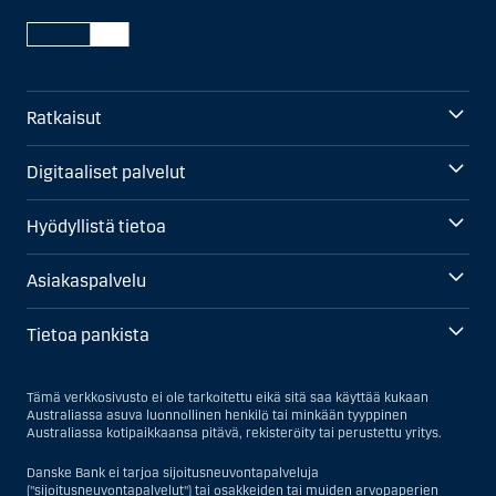
Ratkaisut
Digitaaliset palvelut
Hyödyllistä tietoa
Asiakaspalvelu
Tietoa pankista
Tämä verkkosivusto ei ole tarkoitettu eikä sitä saa käyttää kukaan
Australiassa asuva luonnollinen henkilö tai minkään tyyppinen
Australiassa kotipaikkaansa pitävä, rekisteröity tai perustettu yritys.
Danske Bank ei tarjoa sijoitusneuvontapalveluja
("sijoitusneuvontapalvelut") tai osakkeiden tai muiden arvopaperien