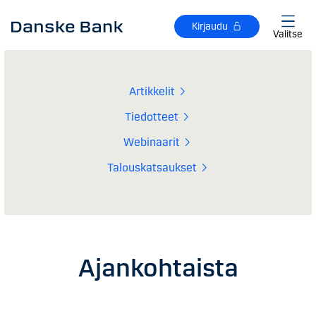
Siirry sisältöön
Kirjaudu
Valitse
Artikkelit
Tiedotteet
Webinaarit
Talouskatsaukset
Ajankohtaista