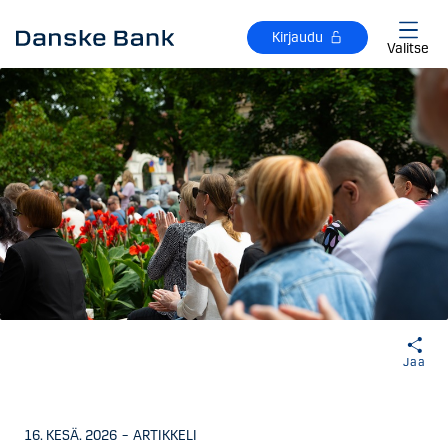
Siirry sisältöön
Kirjaudu
Valitse
Jaa
16. KESÄ. 2026
–
ARTIKKELI