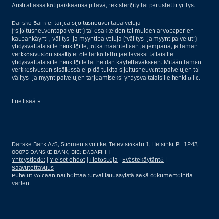
Australiassa kotipaikkaansa pitävä, rekisteröity tai perustettu yritys.
Danske Bank ei tarjoa sijoitusneuvontapalveluja
("sijoitusneuvontapalvelut") tai osakkeiden tai muiden arvopaperien
kaupankäynti-, välitys- ja myyntipalveluja ("välitys- ja myyntipalvelut")
yhdysvaltalaisille henkilöille, jotka määritellään jäljempänä, ja tämän
verkkosivuston sisältö ei ole tarkoitettu jaeltavaksi tällaisille
yhdysvaltalaisille henkilöille tai heidän käytettäväkseen. Mitään tämän
verkkosivuston sisällössä ei pidä tulkita sijoitusneuvontapalvelujen tai
välitys- ja myyntipalvelujen tarjoamiseksi yhdysvaltalaisille henkilöille.
Lue lisää »
Sijoitusneuvontapalvelujen osalta yhdysvaltalaiseksi henkilöksi
katsotaan Yhdysvalloissa asuva luonnollinen henkilö; tai Yhdysvalloissa
rekisteriin merkitty tai perustettu yritys tai yhtiö, pois lukien pätevistä
Danske Bank A/S, Suomen sivuliike, Televisiokatu 1, Helsinki, PL 1243,
liiketoiminnallisista syistä toimivan, säännellyn yhdysvaltalaisen
00075 DANSKE BANK, BIC: DABAFIHH
vakuutusyhtiön tai pankin offshore-sivuliikkeet tai asiamiehet; tai
Yhteystiedot
|
Yleiset ehdot
|
Tietosuoja
|
Evästekäytäntö
|
ulkomaisen, Yhdysvalloissa sijaitsevan ulkomaisen tahon sivuliike tai
Saavutettavuus
asiamies; tai trusti, jonka edunvalvoja on yhdysvaltalainen henkilö, paitsi
Puhelut voidaan nauhoittaa turvallisuussyistä sekä dokumentointia
jos sijoituspäätökset tekee tai niihin osallistuu ei-yhdysvaltalainen
varten
henkilö; tai kuolinpesä, jonka pesäjakaja tai pesänhoitaja on
yhdysvaltalainen henkilö, paitsi jos kuolinpesään sovelletaan ulkomaista
lainsäädäntöä ja jos sijoituspäätökset tekee tai niihin osallistuu ei-
yhdysvaltalainen henkilö; tai ei-harkinnanvarainen, yhdysvaltalaisen
henkilön hyväksi hallinnoitu tili; tai yhdysvaltalaisen välittäjän tai