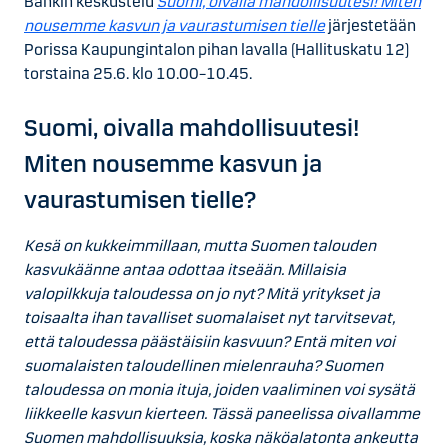
Bankin keskustelu
Suomi, oivalla mahdollisuutesi! Miten
nousemme kasvun ja vaurastumisen tielle
järjestetään
Porissa Kaupungintalon pihan lavalla (Hallituskatu 12)
torstaina 25.6. klo 10.00–10.45.
Suomi, oivalla mahdollisuutesi!
Miten nousemme kasvun ja
vaurastumisen tielle?
Kesä on kukkeimmillaan, mutta Suomen talouden
kasvukäänne antaa odottaa itseään. Millaisia
valopilkkuja taloudessa on jo nyt? Mitä yritykset ja
toisaalta ihan tavalliset suomalaiset nyt tarvitsevat,
että taloudessa päästäisiin kasvuun? Entä miten voi
suomalaisten taloudellinen mielenrauha? Suomen
taloudessa on monia ituja, joiden vaaliminen voi sysätä
liikkeelle kasvun kierteen. Tässä paneelissa oivallamme
Suomen mahdollisuuksia, koska näköalatonta ankeutta