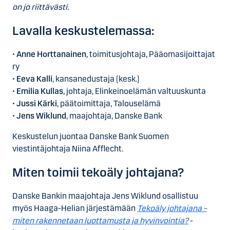
on jo riittävästi.
Lavalla keskustelemassa:
•
Anne Horttanainen
, toimitusjohtaja, Pääomasijoittajat
ry
•
Eeva Kalli
, kansanedustaja (kesk.)
•
Emilia Kullas
, johtaja, Elinkeinoelämän valtuuskunta
•
Jussi Kärki
, päätoimittaja, Talouselämä
•
Jens Wiklund
, maajohtaja, Danske Bank
Keskustelun juontaa Danske Bank Suomen
viestintäjohtaja
Niina Afflecht
.
Miten toimii tekoäly johtajana?
Danske Bankin maajohtaja Jens Wiklund osallistuu
myös Haaga-Helian järjestämään
Tekoäly johtajana –
miten rakennetaan luottamusta ja hyvinvointia?
-