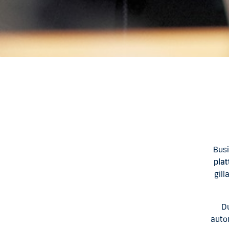
Busi
pla
gill
Du
autom