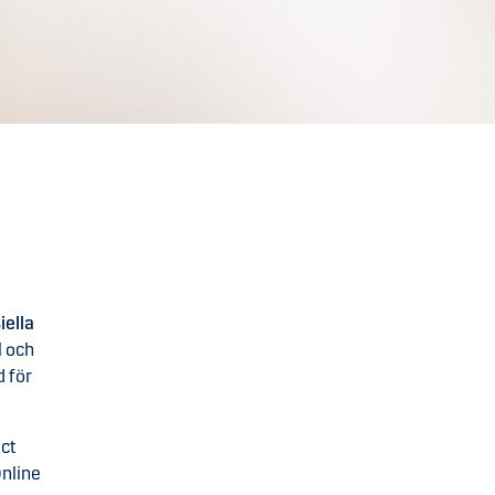
iella
l och
d för
ict
Online