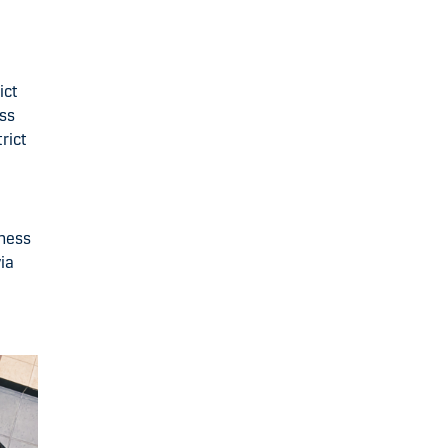
ict
ess
rict
iness
ia