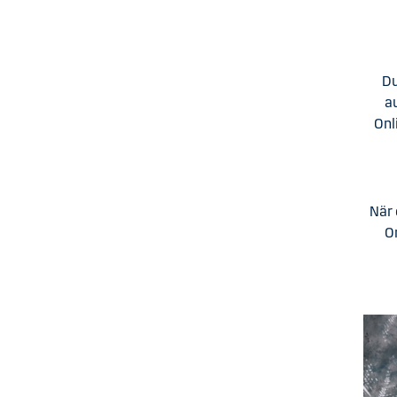
Du
au
Onl
När 
O