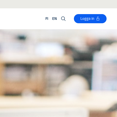
FI
EN
Logga in