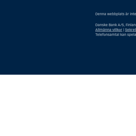
Denna webbplats är inte 
Danske Bank A/S, Finlan
Allmänna villkor
|
Sekre
Telefonsamtal kan spel
Visa
Göm
Show
Show
more
less
rows:
rows:
All
All
table
table
rows
rows
are
are
already
already