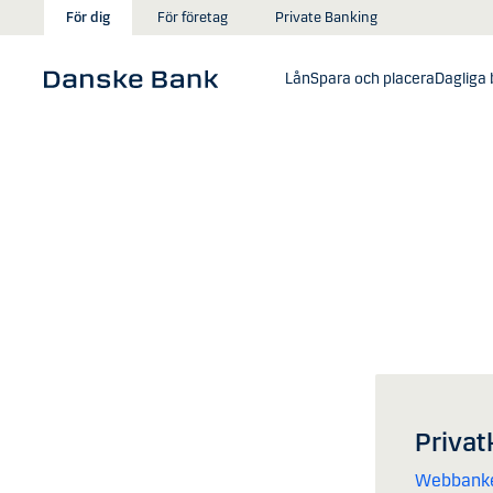
Gå till huvudinnehåll
För dig
För företag
Private Banking
Lån
Spara och placera
Dagliga 
Privat
Webbank