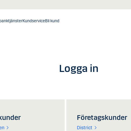
banktjänster
Kundservice
Bli kund
Logga in
kunder
Företagskunder
en
District