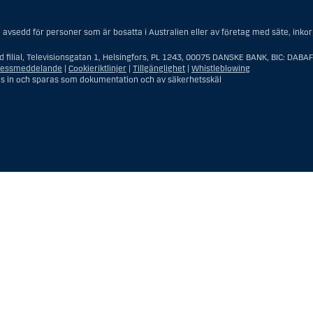
avsedd för personer som är bosatta i Australien eller av företag med säte, inkorpo
d filial, Televisionsgatan 1, Helsingfors, PL 1243, 00075 DANSKE BANK, BIC: DABA
tessmeddelande
|
Cookieriktlinjer
|
Tillgänglighet
|
Whistleblowing
as in och sparas som dokumentation och av säkerhetsskäl