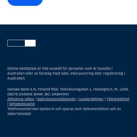
Denna webbplats är inte avsedd för personer som är bosatta i
Australien eller av företag med säte, inkorporering eller registrering i
Australien.
Danske Bank A/S, Finland filial, Televisionsgatan 1, Helsingfors, PL 1243,
00075 DANSKE BANK, BIC: DABAFIHH
Allmänna villkor
|
Sekretessmeddelande
|
Cookieriktlinjer
|
Tillgänglighet
|
Whistleblowing
Telefonsamtal kan spelas in och sparas som dokumentation och av
säkerhetsskäl