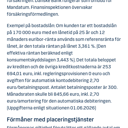
försäkringen. Danske Bank fungerar som ombud för
Mandatum. Finansinspektionen övervakar
försäkringsförmedlingen.
Exempel på bostadslån: Om kunden tar ett bostadslån
på 170 000 euro med en lånetid på 25 år och 12
månaders euribor-ränta används som referensränta för
lånet, är den totala räntan på lånet 3,361 %. (Den
effektiva räntan beräknad enligt
konsumentskyddslagen 3,443 %). Det totala beloppet
av krediten och de övriga kreditkostnaderna är 253
694,01 euro, inkl. regleringsprovisionen 0 euro och
avgiften för automatisk kontodebitering 2,70
euro/betalningspost. Antalet betalningsposter är 300.
Månadsraten skulle bli 845,66 euro, inkl. 2,70
euro/amortering för den automatiska debiteringen.
(Uppgifterna enligt situationen 01.06.2026)
Förmåner med placeringstjänster
Förmånernas giltighet förutsätter ett gällande avtal om