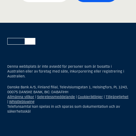
Denna webbplats är inte avsedd för personer som är bosatta i
Australien eller av företag med säte, inkorporering eller registrering i
Australien.
Danske Bank A/S, Finland filial, Televisionsgatan 1, Helsingfors, PL 1243,
00075 DANSKE BANK, BIC: DABAFIHH
Allmänna villkor
|
Sekretessmeddelande
|
Cookieriktlinjer
|
Tillgänglighet
|
Whistleblowing
Telefonsamtal kan spelas in och sparas som dokumentation och av
säkerhetsskäl