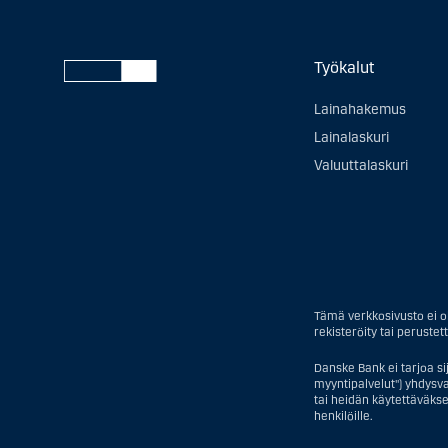
Työkalut
Lainahakemus
Lainalaskuri
Valuuttalaskuri
Tämä verkkosivusto ei ol
rekisteröity tai perustett
Danske Bank ei tarjoa si
myyntipalvelut") yhdysval
tai heidän käytettäväkse
henkilöille.