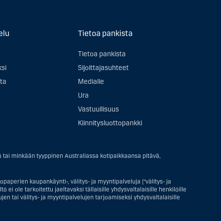
elu
Tietoa pankista
Tietoa pankista
ksi
Sijoittajasuhteet
ta
Medialle
Ura
Vastuullisuus
Kiinnitysluottopankki
ö tai minkään tyyppinen Australiassa kotipaikkaansa pitävä,
paperien kaupankäynti-, välitys- ja myyntipalveluja ("välitys- ja
ei ole tarkoitettu jaeltavaksi tällaisille yhdysvaltalaisille henkilöille
en tai välitys- ja myyntipalvelujen tarjoamiseksi yhdysvaltalaisille