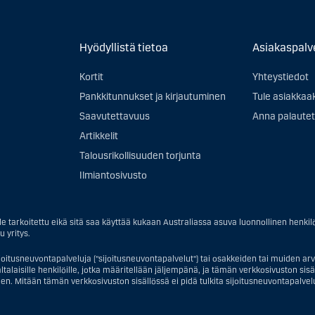
Hyödyllistä tietoa
Asiakaspalv
Kortit
Yhteystiedot
Pankkitunnukset ja kirjautuminen
Tule asiakkaa
Saavutettavuus
Anna palautet
Artikkelit
Talousrikollisuuden torjunta
Ilmiantosivusto
e tarkoitettu eikä sitä saa käyttää kukaan Australiassa asuva luonnollinen henkil
u yritys.
joitusneuvontapalveluja ("sijoitusneuvontapalvelut") tai osakkeiden tai muiden arvo
talaisille henkilöille, jotka määritellään jäljempänä, ja tämän verkkosivuston sisältö 
en. Mitään tämän verkkosivuston sisällössä ei pidä tulkita sijoitusneuvontapalveluj