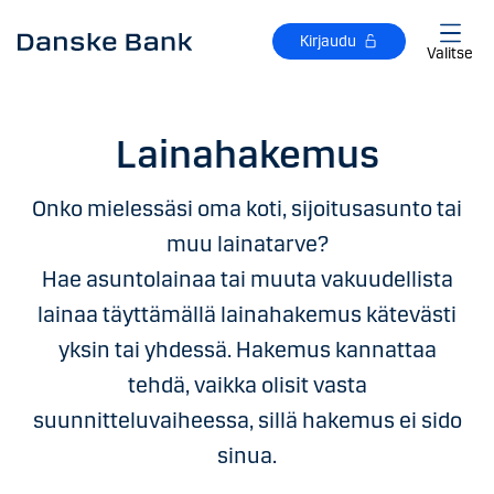
Siirry sisältöön
Kirjaudu
Valitse
Lainahakemus
Onko mielessäsi oma koti, sijoitusasunto tai
muu lainatarve?
Hae asuntolainaa tai muuta vakuudellista
lainaa täyttämällä lainahakemus kätevästi
yksin tai yhdessä. Hakemus kannattaa
tehdä, vaikka olisit vasta
suunnitteluvaiheessa, sillä hakemus ei sido
sinua.