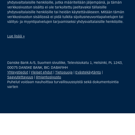
yhdysvaltalaisille henkilöille, jotka määritellään jäljempänä, ja tämän
verkkosivuston sisältö ei ole tarkoitettu jaeltavaksi tällaisille
yhdysvaltalaisille henkilöille tai heidän käytettäväkseen. Mitään tämän
verkkosivuston sisällössä ei pidä tulkita sijoitusneuvontapalvelujen tai
välitys- ja myyntipalvelujen tarjoamiseksi yhdysvaltalaisille henkilöille.
Lue lisää »
Sijoitusneuvontapalvelujen osalta yhdysvaltalaiseksi henkilöksi
katsotaan Yhdysvalloissa asuva luonnollinen henkilö; tai Yhdysvalloissa
rekisteriin merkitty tai perustettu yritys tai yhtiö, pois lukien pätevistä
Danske Bank A/S, Suomen sivuliike, Televisiokatu 1, Helsinki, PL 1243,
liiketoiminnallisista syistä toimivan, säännellyn yhdysvaltalaisen
00075 DANSKE BANK, BIC: DABAFIHH
vakuutusyhtiön tai pankin offshore-sivuliikkeet tai asiamiehet; tai
Yhteystiedot
|
Yleiset ehdot
|
Tietosuoja
|
Evästekäytäntö
|
ulkomaisen, Yhdysvalloissa sijaitsevan ulkomaisen tahon sivuliike tai
Saavutettavuus
|
Ilmiantosivusto
asiamies; tai trusti, jonka edunvalvoja on yhdysvaltalainen henkilö, paitsi
Puhelut voidaan nauhoittaa turvallisuussyistä sekä dokumentointia
jos sijoituspäätökset tekee tai niihin osallistuu ei-yhdysvaltalainen
varten
henkilö; tai kuolinpesä, jonka pesäjakaja tai pesänhoitaja on
yhdysvaltalainen henkilö, paitsi jos kuolinpesään sovelletaan ulkomaista
lainsäädäntöä ja jos sijoituspäätökset tekee tai niihin osallistuu ei-
yhdysvaltalainen henkilö; tai ei-harkinnanvarainen, yhdysvaltalaisen
henkilön hyväksi hallinnoitu tili; tai yhdysvaltalaisen välittäjän tai
uskotun miehen hallinnoima harkinnanvarainen tili, paitsi jos sitä
Näytä
Sulje
Show
Show
hallinnoidaan ei-yhdysvaltalaisen henkilön hyväksi; tai mikä tahansa
Yhdysvaltain arvopaperilainsäädännön kiertämistarkoituksessa
more
less
perustettu tai toimiva taho. Termi ”yhdysvaltalainen henkilö” ei tarkoita
rows:
rows:
ketään henkilöä, joka ei ollut Yhdysvalloissa tullessaan Danske Bankin