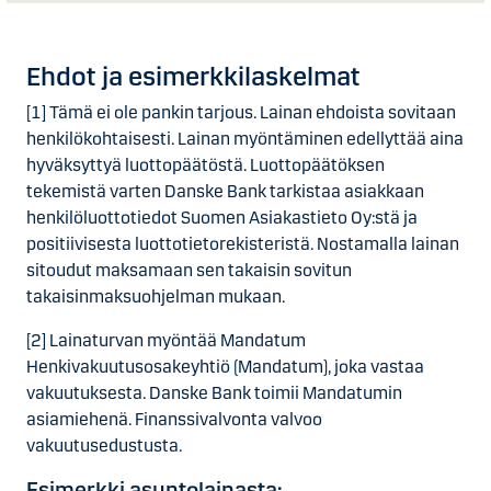
Ehdot ja esimerkkilaskelmat
[1] Tämä ei ole pankin tarjous. Lainan ehdoista sovitaan
henkilökohtaisesti. Lainan myöntäminen edellyttää aina
hyväksyttyä luottopäätöstä. Luottopäätöksen
tekemistä varten Danske Bank tarkistaa asiakkaan
henkilöluottotiedot Suomen Asiakastieto Oy:stä ja
positiivisesta luottotietorekisteristä. Nostamalla lainan
sitoudut maksamaan sen takaisin sovitun
takaisinmaksuohjelman mukaan.
[2] Lainaturvan myöntää Mandatum
Henkivakuutusosakeyhtiö (Mandatum), joka vastaa
vakuutuksesta. Danske Bank toimii Mandatumin
asiamiehenä. Finanssivalvonta valvoo
vakuutusedustusta.
Esimerkki asuntolainasta: