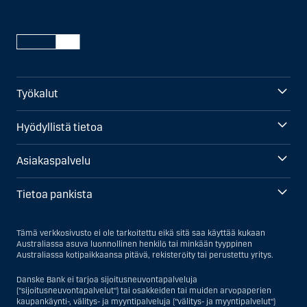
Työkalut
Hyödyllistä tietoa
Asiakaspalvelu
Tietoa pankista
Tämä verkkosivusto ei ole tarkoitettu eikä sitä saa käyttää kukaan
Australiassa asuva luonnollinen henkilö tai minkään tyyppinen
Australiassa kotipaikkaansa pitävä, rekisteröity tai perustettu yritys.
Danske Bank ei tarjoa sijoitusneuvontapalveluja
("sijoitusneuvontapalvelut") tai osakkeiden tai muiden arvopaperien
kaupankäynti-, välitys- ja myyntipalveluja ("välitys- ja myyntipalvelut")