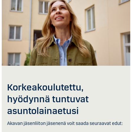
Korkea­koulutettu,
hyödynnä tuntuvat
asuntolainaetusi
Akavan jäsenliiton jäsenenä voit saada seuraavat edut: