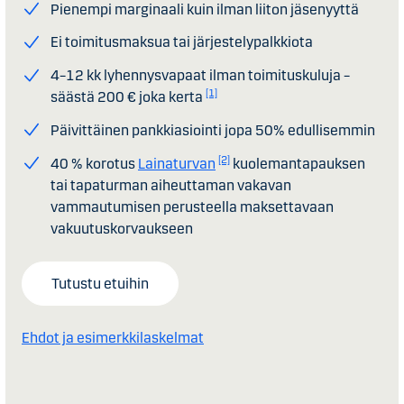
Pienempi marginaali kuin ilman liiton jäsenyyttä
Ei toimitusmaksua tai järjestelypalkkiota
4–12 kk lyhennysvapaat ilman toimituskuluja –
[1]
säästä 200 € joka kerta
Päivittäinen pankkiasiointi jopa 50% edullisemmin
[2]
40 % korotus
Lainaturvan
kuolemantapauksen
tai tapaturman aiheuttaman vakavan
vammautumisen perusteella maksettavaan
vakuutuskorvaukseen
Tutustu etuihin
Ehdot ja esimerkkilaskelmat