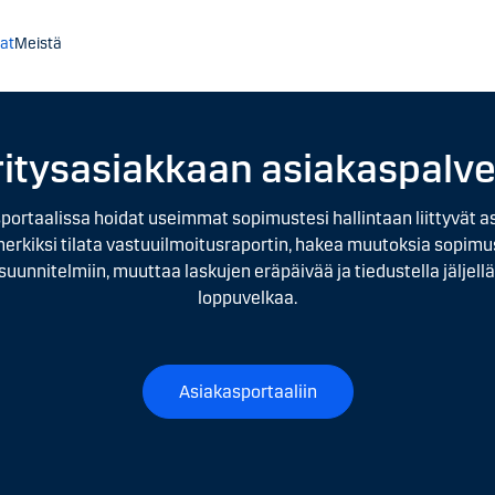
at
Meistä
ritysasiakkaan asiakaspalve
portaalissa hoidat useimmat sopimustesi hallintaan liittyvät asi
erkiksi tilata vastuuilmoitusraportin, hakea muutoksia sopim
unnitelmiin, muuttaa laskujen eräpäivää ja tiedustella jäljell
loppuvelkaa.
Asiakasportaaliin