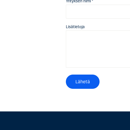
Yrityksen nimi *
Lisätietoja
Lähetä