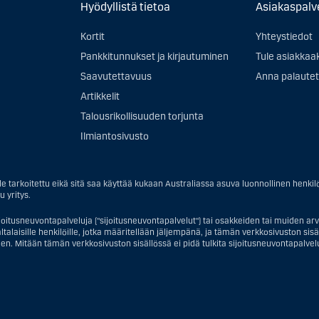
Hyödyllistä tietoa
Asiakaspalv
Kortit
Yhteystiedot
Pankkitunnukset ja kirjautuminen
Tule asiakkaa
Saavutettavuus
Anna palautet
Artikkelit
Talousrikollisuuden torjunta
Ilmiantosivusto
e tarkoitettu eikä sitä saa käyttää kukaan Australiassa asuva luonnollinen henkil
u yritys.
joitusneuvontapalveluja ("sijoitusneuvontapalvelut") tai osakkeiden tai muiden arvo
talaisille henkilöille, jotka määritellään jäljempänä, ja tämän verkkosivuston sisältö 
en. Mitään tämän verkkosivuston sisällössä ei pidä tulkita sijoitusneuvontapalveluj