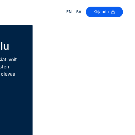
EN
SV
Kirjaudu
lu
at. Voit
usten
ä olevaa