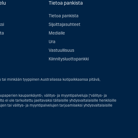
elu
Tietoa pankista
Tietoa pankista
ksi
Sijoittajasuhteet
ta
Medialle
Ura
Vastuullisuus
Kiinnitysluottopankki
ö tai minkään tyyppinen Australiassa kotipaikkaansa pitävä,
paperien kaupankäynti-, välitys- ja myyntipalveluja ("välitys- ja
ei ole tarkoitettu jaeltavaksi tällaisille yhdysvaltalaisille henkilöille
en tai välitys- ja myyntipalvelujen tarjoamiseksi yhdysvaltalaisille