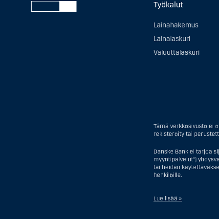
Työkalut
Lainahakemus
Lainalaskuri
Valuuttalaskuri
Tämä verkkosivusto ei ol
rekisteröity tai perustett
Danske Bank ei tarjoa si
myyntipalvelut") yhdysval
tai heidän käytettäväkse
henkilöille.
Lue lisää »