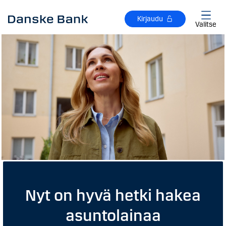
Siirry sisältöön
Kirjaudu
Valitse
Nyt on hyvä hetki hakea
asuntolainaa