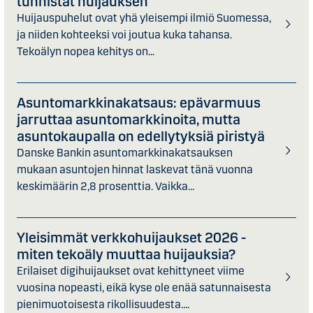
tunnistat huijauksen
Huijauspuhelut ovat yhä yleisempi ilmiö Suomessa,
ja niiden kohteeksi voi joutua kuka tahansa.
Tekoälyn nopea kehitys on...
Asuntomarkkinakatsaus: epävarmuus
jarruttaa asuntomarkkinoita, mutta
asuntokaupalla on edellytyksiä piristyä
Danske Bankin asuntomarkkinakatsauksen
mukaan asuntojen hinnat laskevat tänä vuonna
keskimäärin 2,8 prosenttia. Vaikka...
Yleisimmät verkkohuijaukset 2026 -
miten tekoäly muuttaa huijauksia?
Erilaiset digihuijaukset ovat kehittyneet viime
vuosina nopeasti, eikä kyse ole enää satunnaisesta
pienimuotoisesta rikollisuudesta....