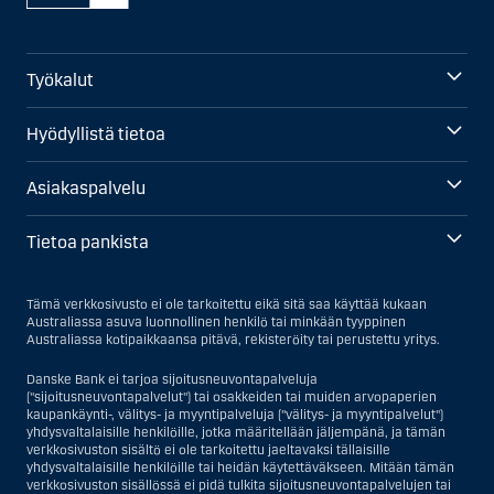
Työkalut
Hyödyllistä tietoa
Asiakaspalvelu
Tietoa pankista
Tämä verkkosivusto ei ole tarkoitettu eikä sitä saa käyttää kukaan
Australiassa asuva luonnollinen henkilö tai minkään tyyppinen
Australiassa kotipaikkaansa pitävä, rekisteröity tai perustettu yritys.
Danske Bank ei tarjoa sijoitusneuvontapalveluja
("sijoitusneuvontapalvelut") tai osakkeiden tai muiden arvopaperien
kaupankäynti-, välitys- ja myyntipalveluja ("välitys- ja myyntipalvelut")
yhdysvaltalaisille henkilöille, jotka määritellään jäljempänä, ja tämän
verkkosivuston sisältö ei ole tarkoitettu jaeltavaksi tällaisille
yhdysvaltalaisille henkilöille tai heidän käytettäväkseen. Mitään tämän
verkkosivuston sisällössä ei pidä tulkita sijoitusneuvontapalvelujen tai