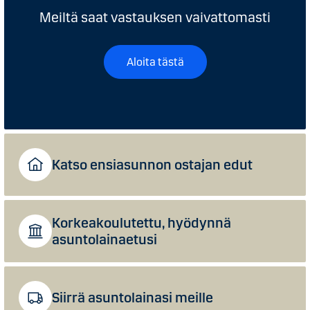
Meiltä saat vastauksen vaivattomasti
Aloita tästä
Katso ensi­asunnon ostajan edut
Korkea­koulu­tettu, hyödynnä
asuntolainaetusi
Siirrä asunto­lainasi meille