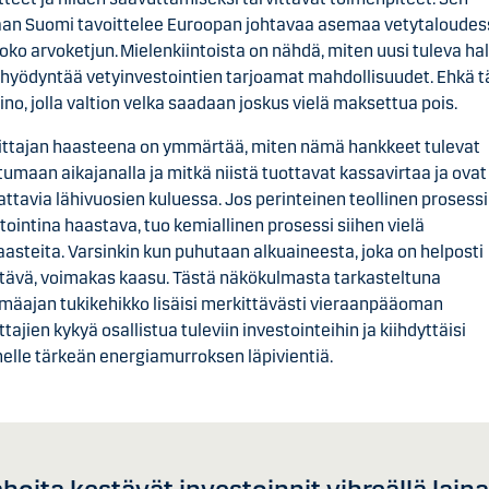
an Suomi tavoittelee Euroopan johtavaa asemaa vetytaloudes
koko arvoketjun. Mielenkiintoista on nähdä, miten uusi tuleva hal
hyödyntää vetyinvestointien tarjoamat mahdollisuudet. Ehkä 
ino, jolla valtion velka saadaan joskus vielä maksettua pois.
ittajan haasteena on ymmärtää, miten nämä hankkeet tulevat
ttumaan aikajanalla ja mitkä niistä tuottavat kassavirtaa ja ovat
ttavia lähivuosien kuluessa. Jos perinteinen teollinen prosessi
tointina haastava, tuo kemiallinen prosessi siihen vielä
aasteita. Varsinkin kun puhutaan alkuaineesta, joka on helposti
tävä, voimakas kaasu. Tästä näkökulmasta tarkasteltuna
ymäajan tukikehikko lisäisi merkittävästi vieraanpääoman
ttajien kykyä osallistua tuleviin investointeihin ja kiihdyttäisi
lle tärkeän energiamurroksen läpivientiä.