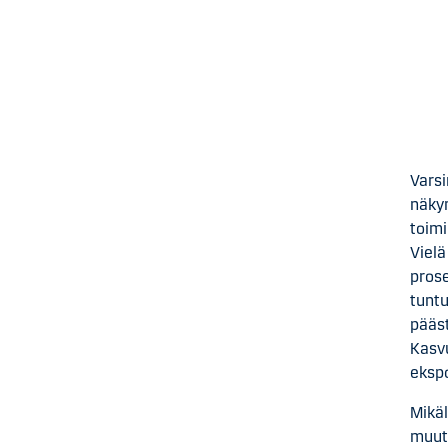
Varsi
näkym
toimi
Vielä
prose
tuntu
pääst
Kasvu
ekspo
Mikäl
muutt