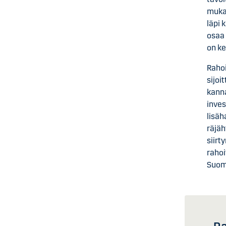
muka
läpi 
osaa 
on ke
Raho
sijoi
kanna
inves
lisäh
räjäh
siirt
rahoi
Suome