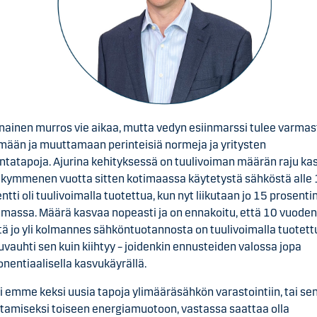
nainen murros vie aikaa, mutta vedyn esiinmarssi tulee varmas
ään ja muuttamaan perinteisiä normeja ja yritysten
ntatapoja. Ajurina kehityksessä on tuulivoiman määrän raju ka
 kymmenen vuotta sitten kotimaassa käytetystä sähköstä alle 
ntti oli tuulivoimalla tuotettua, kun nyt liikutaan jo 15 prosenti
massa. Määrä kasvaa nopeasti ja on ennakoitu, että 10 vuoden
ä jo yli kolmannes sähköntuotannosta on tuulivoimalla tuotett
vauhti sen kuin kiihtyy – joidenkin ennusteiden valossa jopa
nentiaalisella kasvukäyrällä.
i emme keksi uusia tapoja ylimääräsähkön varastointiin, tai se
amiseksi toiseen energiamuotoon, vastassa saattaa olla