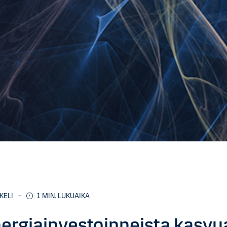
KELI
–
1
MIN. LUKUAIKA
ergiainvestoinneista kasvu