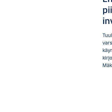
pi
in
Tuul
var
käy
kirj
Mäke