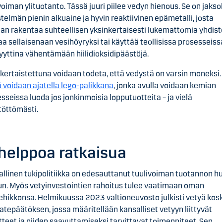
voiman ylituotanto. Tässä juuri piilee vedyn hienous. Se on jakso
stelmän pienin alkuaine ja hyvin reaktiivinen epämetalli, josta
an rakentaa suhteellisen yksinkertaisesti lukemattomia yhdiste
aa sellaisenaan vesihöyryksi tai käyttää teollisissa prosesseiss
yyttina vähentämään hiilidioksidipäästöjä.
kertaistettuna voidaan todeta, että vedystä on varsin moneksi.
 voidaan ajatella lego-palikkana
, jonka avulla voidaan kemian
sseissa luoda jos jonkinmoisia lopputuotteita – ja vielä
töttömästi.
 helppoa ratkaisua
llinen tukipolitiikka on edesauttanut tuulivoiman tuotannon 
n. Myös vetyinvestointien rahoitus tulee vaatimaan oman
ehikkonsa. Helmikuussa 2023 valtioneuvosto julkisti vetyä ko
atepäätöksen, jossa määritellään kansalliset vetyyn liittyvät
tteet ja niiden saavuttamiseksi tarvittavat toimenpiteet. Sen