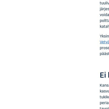
tuuli
järje
voida
poltt
katal
Yksin
Vetyä
prose
pääs
Ei
Kansa
kasvu
tukik
peria
tavoi