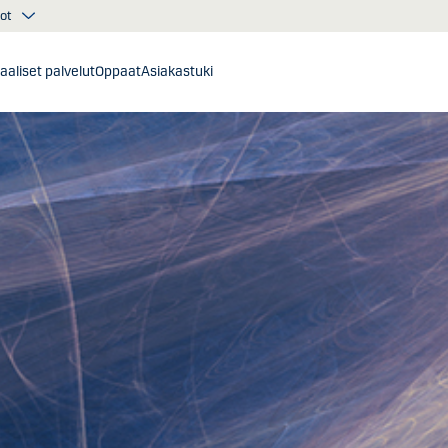
ot
taaliset palvelut
Oppaat
Asiakastuki