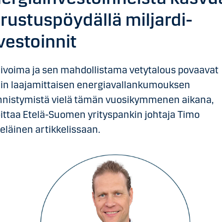
irustuspöydällä miljardi-
vestoinnit
ivoima ja sen mahdollistama vetytalous povaavat
sin laajamittaisen energiavallankumouksen
nnistymistä vielä tämän vuosikymmenen aikana,
oittaa Etelä-Suomen yrityspankin johtaja Timo
läinen artikkelissaan.