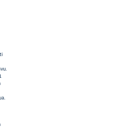
ti
svu.
1
n
ua.
n