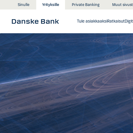
Siirry sisältöön
Muut sivust
Sinulle
Yrityksille
Private Banking
Tule asiakkaaksi
Ratkaisut
Digi