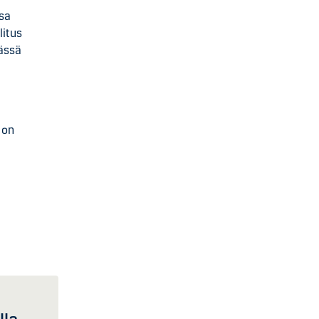
sa
litus
tässä
 on