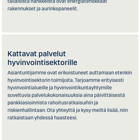
tällaisista hankkeista ovat energiatehokkaat
rakennukset ja aurinkopaneelit.
Kattavat palvelut
hyvinvointisektorille
Asiantuntijamme ovat erikoistuneet auttamaan etenkin
hyvinvointisektorin toimijoita. Tarjoamme erityisesti
hyvinvointialueille ja hyvinvointikuntayhtymille
soveltuvia palvelukokonaisuuksia aina päivittäisestä
pankkiasioinnista rahoitusratkaisuihin ja
riskienhallintaan. Ota yhteyttä ja kysy meiltä lisää, niin
ratkaistaan yhdessä haasteesi.