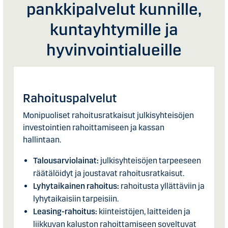
pankkipalvelut kunnille,
kuntayhtymille ja
hyvinvointialueille
Rahoituspalvelut
Monipuoliset rahoitusratkaisut julkisyhteisöjen
investointien rahoittamiseen ja kassan
hallintaan.
Talousarviolainat:
julkisyhteisöjen tarpeeseen
räätälöidyt ja joustavat rahoitusratkaisut.
Lyhytaikainen rahoitus:
rahoitusta yllättäviin ja
lyhytaikaisiin tarpeisiin.
Leasing-rahoitus:
kiinteistöjen, laitteiden ja
liikkuvan kaluston rahoittamiseen soveltuvat