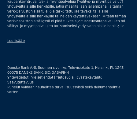
kaupankäynti-, välitys- ja myyntipalveluja ("välitys- ja myyntipalvelut")
yhdysvaltalaisille henkilöille, jotka määritellään jäljempänä, ja tämän
verkkosivuston sisältö ei ole tarkoitettu jaeltavaksi tällaisille
yhdysvaltalaisille henkilöille tai heidän käytettäväkseen. Mitään tämän
verkkosivuston sisällössä ei pidä tulkita sijoitusneuvontapalvelujen tai
välitys- ja myyntipalvelujen tarjoamiseksi yhdysvaltalaisille henkilöille.
Lue lisää »
Sijoitusneuvontapalvelujen osalta yhdysvaltalaiseksi henkilöksi
katsotaan Yhdysvalloissa asuva luonnollinen henkilö; tai Yhdysvalloissa
rekisteriin merkitty tai perustettu yritys tai yhtiö, pois lukien pätevistä
Danske Bank A/S, Suomen sivuliike, Televisiokatu 1, Helsinki, PL 1243,
liiketoiminnallisista syistä toimivan, säännellyn yhdysvaltalaisen
00075 DANSKE BANK, BIC: DABAFIHH
vakuutusyhtiön tai pankin offshore-sivuliikkeet tai asiamiehet; tai
Yhteystiedot
|
Yleiset ehdot
|
Tietosuoja
|
Evästekäytäntö
|
ulkomaisen, Yhdysvalloissa sijaitsevan ulkomaisen tahon sivuliike tai
Saavutettavuus
asiamies; tai trusti, jonka edunvalvoja on yhdysvaltalainen henkilö, paitsi
Puhelut voidaan nauhoittaa turvallisuussyistä sekä dokumentointia
jos sijoituspäätökset tekee tai niihin osallistuu ei-yhdysvaltalainen
varten
henkilö; tai kuolinpesä, jonka pesäjakaja tai pesänhoitaja on
yhdysvaltalainen henkilö, paitsi jos kuolinpesään sovelletaan ulkomaista
lainsäädäntöä ja jos sijoituspäätökset tekee tai niihin osallistuu ei-
yhdysvaltalainen henkilö; tai ei-harkinnanvarainen, yhdysvaltalaisen
henkilön hyväksi hallinnoitu tili; tai yhdysvaltalaisen välittäjän tai
uskotun miehen hallinnoima harkinnanvarainen tili, paitsi jos sitä
Näytä
Sulje
Show
Show
hallinnoidaan ei-yhdysvaltalaisen henkilön hyväksi; tai mikä tahansa
Yhdysvaltain arvopaperilainsäädännön kiertämistarkoituksessa
more
less
perustettu tai toimiva taho. Termi ”yhdysvaltalainen henkilö” ei tarkoita