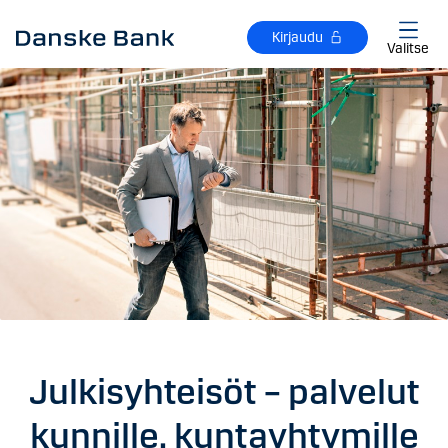
Siirry sisältöön
Kirjaudu
Valitse
Julkisyhteisöt – palvelut
kunnille, kuntayhtymille