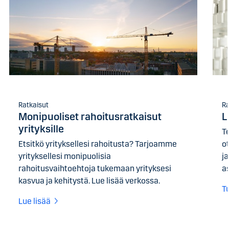
Ratkaisut
Ra
Monipuoliset rahoitusratkaisut
L
yrityksille
T
Etsitkö yrityksellesi rahoitusta? Tarjoamme
o
yrityksellesi monipuolisia
j
rahoitusvaihtoehtoja tukemaan yrityksesi
as
kasvua ja kehitystä. Lue lisää verkossa.
T
Lue lisää