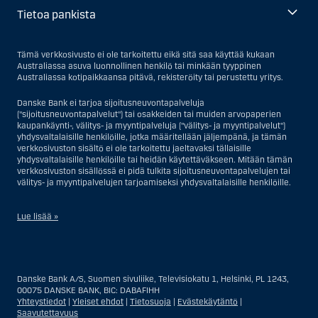
Tietoa pankista
Tämä verkkosivusto ei ole tarkoitettu eikä sitä saa käyttää kukaan
Australiassa asuva luonnollinen henkilö tai minkään tyyppinen
Australiassa kotipaikkaansa pitävä, rekisteröity tai perustettu yritys.
Danske Bank ei tarjoa sijoitusneuvontapalveluja
("sijoitusneuvontapalvelut") tai osakkeiden tai muiden arvopaperien
kaupankäynti-, välitys- ja myyntipalveluja ("välitys- ja myyntipalvelut")
yhdysvaltalaisille henkilöille, jotka määritellään jäljempänä, ja tämän
verkkosivuston sisältö ei ole tarkoitettu jaeltavaksi tällaisille
yhdysvaltalaisille henkilöille tai heidän käytettäväkseen. Mitään tämän
verkkosivuston sisällössä ei pidä tulkita sijoitusneuvontapalvelujen tai
välitys- ja myyntipalvelujen tarjoamiseksi yhdysvaltalaisille henkilöille.
Lue lisää »
Sijoitusneuvontapalvelujen osalta yhdysvaltalaiseksi henkilöksi
katsotaan Yhdysvalloissa asuva luonnollinen henkilö; tai Yhdysvalloissa
rekisteriin merkitty tai perustettu yritys tai yhtiö, pois lukien pätevistä
Danske Bank A/S, Suomen sivuliike, Televisiokatu 1, Helsinki, PL 1243,
liiketoiminnallisista syistä toimivan, säännellyn yhdysvaltalaisen
00075 DANSKE BANK, BIC: DABAFIHH
vakuutusyhtiön tai pankin offshore-sivuliikkeet tai asiamiehet; tai
Yhteystiedot
|
Yleiset ehdot
|
Tietosuoja
|
Evästekäytäntö
|
ulkomaisen, Yhdysvalloissa sijaitsevan ulkomaisen tahon sivuliike tai
Saavutettavuus
asiamies; tai trusti, jonka edunvalvoja on yhdysvaltalainen henkilö, paitsi