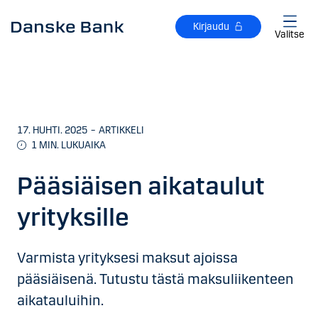
Siirry sisältöön
Kirjaudu
Valitse
17. HUHTI. 2025
–
ARTIKKELI
1
MIN. LUKUAIKA
Pääsiäisen aikataulut
yrityksille
Varmista yrityksesi maksut ajoissa
pääsiäisenä. Tutustu tästä maksuliikenteen
aikatauluihin.