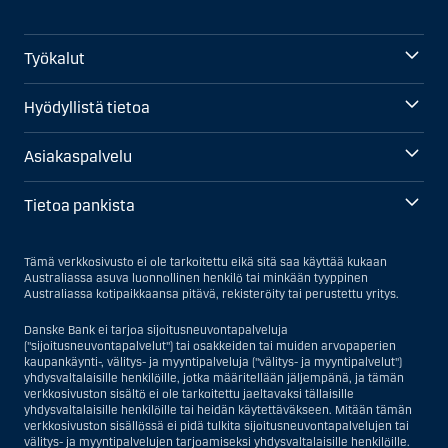
Työkalut
Hyödyllistä tietoa
Asiakaspalvelu
Tietoa pankista
Tämä verkkosivusto ei ole tarkoitettu eikä sitä saa käyttää kukaan
Australiassa asuva luonnollinen henkilö tai minkään tyyppinen
Australiassa kotipaikkaansa pitävä, rekisteröity tai perustettu yritys.
Danske Bank ei tarjoa sijoitusneuvontapalveluja
("sijoitusneuvontapalvelut") tai osakkeiden tai muiden arvopaperien
kaupankäynti-, välitys- ja myyntipalveluja ("välitys- ja myyntipalvelut")
yhdysvaltalaisille henkilöille, jotka määritellään jäljempänä, ja tämän
verkkosivuston sisältö ei ole tarkoitettu jaeltavaksi tällaisille
yhdysvaltalaisille henkilöille tai heidän käytettäväkseen. Mitään tämän
verkkosivuston sisällössä ei pidä tulkita sijoitusneuvontapalvelujen tai
välitys- ja myyntipalvelujen tarjoamiseksi yhdysvaltalaisille henkilöille.