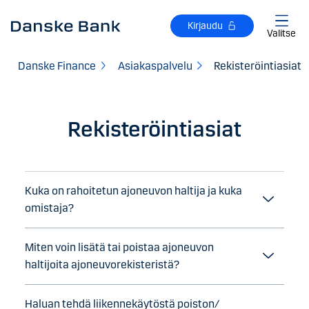
Siirry sisältöön
Kirjaudu
Valitse
Danske Finance
Asiakaspalvelu
Rekisteröintiasiat
Rekisteröintiasiat
Kuka on rahoitetun ajoneuvon haltija ja kuka
omistaja?
Miten voin lisätä tai poistaa ajoneuvon
haltijoita ajoneuvorekisteristä?
Haluan tehdä liikennekäytöstä poiston/