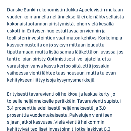
Danske Bankin ekonomistin Jukka Appelqvistin mukaan
vuoden kolmannella neljänneksellä ei ole nähty sellaista
kokonaistuotannon piristymistä, johon vielä kesällä
uskottiin. Erityisen huolestuttavaa on viennin ja
teollisten investointien vaatimaton kehitys. Korkeimpia
kasvuennusteita on jo syksyn mittaan jouduttu
tiputtamaan, mutta lisää samaa lääkettä on luvassa, jos
tahti ei pian piristy. Optimistisesti voi ajatella, että
varastojen vahva kasvu kertoo siitä, että jossakin
vaiheessa vienti lähtee taas nousuun, mutta tulevan
kehitykseen liittyy isoja kysymysmerkkejä.
Erityisesti tavaravienti oli heikkoa, ja laskua kertyi jo
toiselle neljännekselle peräkkäin. Tavaravienti supistui
3,4 prosenttia edellisestä neljänneksestä ja 3,0
prosenttia vuodentakaisesta. Palvelujen vienti sen
sijaan jatkoi kasvussa. Vielä vientiä heikommin
kehittyivät teolliset investoinnit, jotka laskivat 6,3