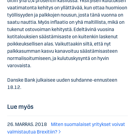
oltiin yhä 0,4 prosentin kasvussa. Yksityisen kulutuksen
vaatimatonta kehitys on yllättävää, kun ottaa huomioon
työllisyyden ja palkkojen nousun, josta tänä vuonna on
saatu nauttia. Myös inflaatio on yhä maltillista, mikä on
tukenut ostovoiman kehitystä. Edeltävinä vuosina
kotitalouksien säästämisaste on kuitenkin laskenut
poikkeuksellisen alas. Vaikuttaakin siltä, että nyt
palkkasumman kasvu kanavoituu säästämisasteen
normalisoitumiseen, ja kulutuskysyntä on hyvin
varovaista.
Danske Bank julkaisee uuden suhdanne-ennusteen
18.12.
Lue myös
26. MARRAS. 2018
Miten suomalaiset yritykset voivat
valmistautua Brexitiin?