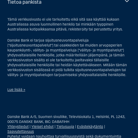
Tietoa pankista
Tämä verkkosivusto ei ole tarkoitettu eikä sitä saa käyttää kukaan
Australiassa asuva luonnollinen henkilö tai minkään tyyppinen
Australiassa kotipaikkaansa pitävä, rekisteröity tai perustettu yritys.
Danske Bank ei tarjoa sijoitusneuvontapalveluja
("sijoitusneuvontapalvelut") tai osakkeiden tai muiden arvopaperien
kaupankäynti-, välitys- ja myyntipalveluja ("välitys- ja myyntipalvelut")
yhdysvaltalaisille henkilöille, jotka määritellään jäljempänä, ja tämän
verkkosivuston sisältö ei ole tarkoitettu jaeltavaksi tällaisille
yhdysvaltalaisille henkilöille tai heidän käytettäväkseen. Mitään tämän
verkkosivuston sisällössä ei pidä tulkita sijoitusneuvontapalvelujen tai
välitys- ja myyntipalvelujen tarjoamiseksi yhdysvaltalaisille henkilöille.
Lue lisää »
Sijoitusneuvontapalvelujen osalta yhdysvaltalaiseksi henkilöksi
katsotaan Yhdysvalloissa asuva luonnollinen henkilö; tai Yhdysvalloissa
rekisteriin merkitty tai perustettu yritys tai yhtiö, pois lukien pätevistä
Danske Bank A/S, Suomen sivuliike, Televisiokatu 1, Helsinki, PL 1243,
liiketoiminnallisista syistä toimivan, säännellyn yhdysvaltalaisen
00075 DANSKE BANK, BIC: DABAFIHH
vakuutusyhtiön tai pankin offshore-sivuliikkeet tai asiamiehet; tai
Yhteystiedot
|
Yleiset ehdot
|
Tietosuoja
|
Evästekäytäntö
|
ulkomaisen, Yhdysvalloissa sijaitsevan ulkomaisen tahon sivuliike tai
Saavutettavuus
asiamies; tai trusti, jonka edunvalvoja on yhdysvaltalainen henkilö, paitsi
Puhelut voidaan nauhoittaa turvallisuussyistä sekä dokumentointia
jos sijoituspäätökset tekee tai niihin osallistuu ei-yhdysvaltalainen