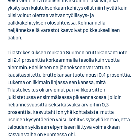
Sekä vienti että teolliset investoinnit laskivat, eikä
yksityisen kulutuksenkaan kehitys ollut niin hyvää kuin
olisi voinut olettaa vahvan työllisyys- ja
palkkakehityksen olosuhteissa. Kolmannella
neljänneksellä varastot kasvoivat poikkeuksellisen
paljon.
Tilastokeskuksen mukaan Suomen bruttokansantuote
oli 2,4 prosenttia korkeammalla tasolla kuin vuotta
aiemmin. Edelliseen neljännekseen verrattuna
kausitasoitettu bruttokansantuote nousi 0,4 prosenttia.
Lukema on likimain linjassa sen kanssa, mitä
Tilastokeskus oli arvioinut pari viikkoa sitten
julkistetussa ensimmäisessä pikaennakossa, jolloin
neljännesvuosittaiseksi kasvuksi arvioitiin 0,3
prosenttia. Kasvutahti on yhä kohtalaista, mutta
useiden kysyntäerien vaisu kehitys syksyllä kertoo, että
talouden sykliseen elpymiseen liittyvä voimakkaan
kasvun vaihe on Suomessa ohi.