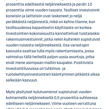
prosenttia edellisestä neljänneksestä ja peräti 10
prosenttia viime vuoden tasosta. Teolliset investoinnit
koneisiin ja laitteisiin ovat laskeneet jo neljä
peräkkäistä neljännestä, mikä on kehno tilanne, kun
teollisuudessa kapasiteetin käyttöaste on korkea.
Investointien kokonaisuutta kannattelivat toistaiseksi
rakennusinvestoinnit, jotka nekin kuitenkin supistuivat
vuoden toisesta neljänneksestä. Osa varastojen
kasvusta saattaa tulla myös rakentamisesta, jossa
valmistuu tällä hetkellä paljon uusia asuntoja, jotka
eivät mene aiempaan malliin kaupaksi. Positiivista
investointiluvuissa on tutkimus- ja
tuotekehitysinvestointien kääntyminen pitkästä aikaa
selkeään kasvuun.
Myös yksityiset kulutusmenot supistuivat vuoden
kolmannella neljänneksellä 0,5 prosenttia suhteessa
edelliseen neljännekseen. Viime vuoteen verrattuna