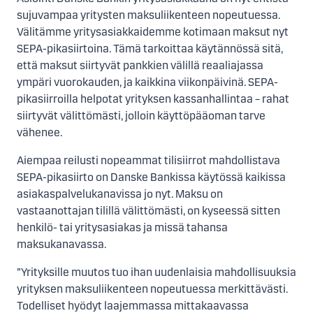
sujuvampaa yritysten maksuliikenteen nopeutuessa.
Välitämme yritysasiakkaidemme kotimaan maksut nyt
SEPA-pikasiirtoina. Tämä tarkoittaa käytännössä sitä,
että maksut siirtyvät pankkien välillä reaaliajassa
ympäri vuorokauden, ja kaikkina viikonpäivinä. SEPA-
pikasiirroilla helpotat yrityksen kassanhallintaa – rahat
siirtyvät välittömästi, jolloin käyttöpääoman tarve
vähenee.
Aiempaa reilusti nopeammat tilisiirrot mahdollistava
SEPA-pikasiirto on Danske Bankissa käytössä kaikissa
asiakaspalvelukanavissa jo nyt. Maksu on
vastaanottajan tilillä välittömästi, on kyseessä sitten
henkilö- tai yritysasiakas ja missä tahansa
maksukanavassa.
”Yrityksille muutos tuo ihan uudenlaisia mahdollisuuksia
yrityksen maksuliikenteen nopeutuessa merkittävästi.
Todelliset hyödyt laajemmassa mittakaavassa