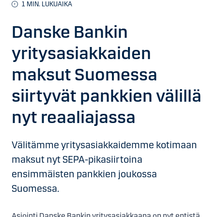
1
MIN. LUKUAIKA
Danske Bankin
yritysasiakkaiden
maksut Suomessa
siirtyvät pankkien välillä
nyt reaaliajassa
Välitämme yritysasiakkaidemme kotimaan
maksut nyt SEPA-pikasiirtoina
ensimmäisten pankkien joukossa
Suomessa.
Asiointi Danske Bankin yritysasiakkaana on nyt entistä