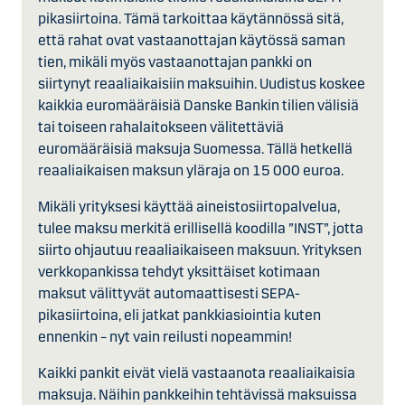
pikasiirtoina. Tämä tarkoittaa käytännössä sitä,
että rahat ovat vastaanottajan käytössä saman
tien, mikäli myös vastaanottajan pankki on
siirtynyt reaaliaikaisiin maksuihin. Uudistus koskee
kaikkia euromääräisiä Danske Bankin tilien välisiä
tai toiseen rahalaitokseen välitettäviä
euromääräisiä maksuja Suomessa. Tällä hetkellä
reaaliaikaisen maksun yläraja on 15 000 euroa.
Mikäli yrityksesi käyttää aineistosiirtopalvelua,
tulee maksu merkitä erillisellä koodilla ”INST”, jotta
siirto ohjautuu reaaliaikaiseen maksuun. Yrityksen
verkkopankissa tehdyt yksittäiset kotimaan
maksut välittyvät automaattisesti SEPA-
pikasiirtoina, eli jatkat pankkiasiointia kuten
ennenkin – nyt vain reilusti nopeammin!
Kaikki pankit eivät vielä vastaanota reaaliaikaisia
maksuja. Näihin pankkeihin tehtävissä maksuissa