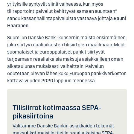
yrityksille syntyvät siinä vaiheessa, kun myös
tiliraportointipalvelut kehittyvät samaan suuntaan”,
sanoo kassanhallintapalveluista vastaava johtaja
Rauni
Haaranen
.
Suomi on Danske Bank -konsernin maista ensimmäinen,
joka siirtyy reaaliaikaisten tilisiirtojen maailmaan. Muut
suomalaiset ja eurooppalaiset pankit siirtyvät
tarjoamaan reaaliaikaisia maksuja asiakkailleen oman
aikataulunsa mukaisesti vaiheittain. Palvelun
odotetaan olevan lähes koko Euroopan pankkiverkoston
kattava vuoden 2020 loppuun mennessä.
Tilisiirrot kotimaassa SEPA-
pikasiirtoina
Välitämme Danske Bankin asiakkaiden tekemät
maksut kotimaisille tileille reaaliaikaisina SEPA-