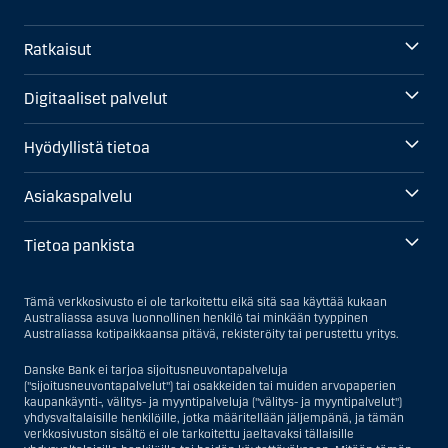
Ratkaisut
Digitaaliset palvelut
Hyödyllistä tietoa
Asiakaspalvelu
Tietoa pankista
Tämä verkkosivusto ei ole tarkoitettu eikä sitä saa käyttää kukaan
Australiassa asuva luonnollinen henkilö tai minkään tyyppinen
Australiassa kotipaikkaansa pitävä, rekisteröity tai perustettu yritys.
Danske Bank ei tarjoa sijoitusneuvontapalveluja
("sijoitusneuvontapalvelut") tai osakkeiden tai muiden arvopaperien
kaupankäynti-, välitys- ja myyntipalveluja ("välitys- ja myyntipalvelut")
yhdysvaltalaisille henkilöille, jotka määritellään jäljempänä, ja tämän
verkkosivuston sisältö ei ole tarkoitettu jaeltavaksi tällaisille