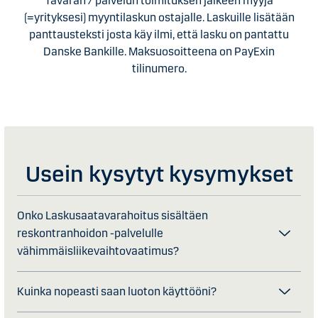
Tavaran / palvelun toimituksen jälkeen myyjä
(=yrityksesi) myyntilaskun ostajalle. Laskuille lisätään
panttausteksti josta käy ilmi, että lasku on pantattu
Danske Bankille. Maksuosoitteena on PayExin
tilinumero.
Usein kysytyt kysymykset
Onko Laskusaatavarahoitus sisältäen
reskontranhoidon -palvelulle
vähimmäisliikevaihtovaatimus?
Kuinka nopeasti saan luoton käyttööni?