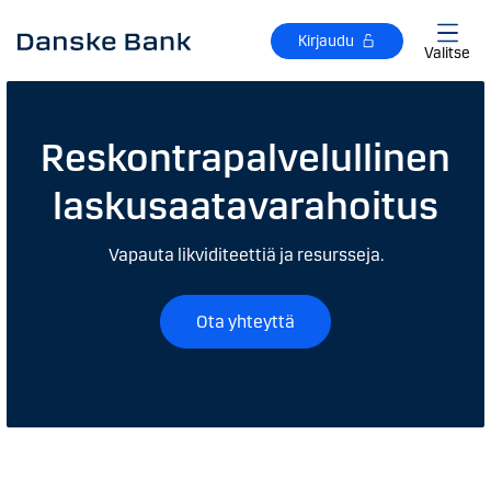
Siirry sisältöön
Kirjaudu
Valitse
Reskontrapalvelullinen
laskusaatavarahoitus
Vapauta likviditeettiä ja resursseja.
Ota yhteyttä