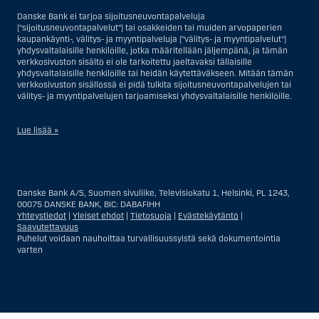
Danske Bank ei tarjoa sijoitusneuvontapalveluja
("sijoitusneuvontapalvelut") tai osakkeiden tai muiden arvopaperien
kaupankäynti-, välitys- ja myyntipalveluja ("välitys- ja myyntipalvelut")
yhdysvaltalaisille henkilöille, jotka määritellään jäljempänä, ja tämän
verkkosivuston sisältö ei ole tarkoitettu jaeltavaksi tällaisille
yhdysvaltalaisille henkilöille tai heidän käytettäväkseen. Mitään tämän
verkkosivuston sisällössä ei pidä tulkita sijoitusneuvontapalvelujen tai
välitys- ja myyntipalvelujen tarjoamiseksi yhdysvaltalaisille henkilöille.
Lue lisää »
Sijoitusneuvontapalvelujen osalta yhdysvaltalaiseksi henkilöksi
katsotaan Yhdysvalloissa asuva luonnollinen henkilö; tai Yhdysvalloissa
rekisteriin merkitty tai perustettu yritys tai yhtiö, pois lukien pätevistä
Danske Bank A/S, Suomen sivuliike, Televisiokatu 1, Helsinki, PL 1243,
liiketoiminnallisista syistä toimivan, säännellyn yhdysvaltalaisen
00075 DANSKE BANK, BIC: DABAFIHH
vakuutusyhtiön tai pankin offshore-sivuliikkeet tai asiamiehet; tai
Yhteystiedot
|
Yleiset ehdot
|
Tietosuoja
|
Evästekäytäntö
|
ulkomaisen, Yhdysvalloissa sijaitsevan ulkomaisen tahon sivuliike tai
Saavutettavuus
asiamies; tai trusti, jonka edunvalvoja on yhdysvaltalainen henkilö, paitsi
Puhelut voidaan nauhoittaa turvallisuussyistä sekä dokumentointia
jos sijoituspäätökset tekee tai niihin osallistuu ei-yhdysvaltalainen
varten
henkilö; tai kuolinpesä, jonka pesäjakaja tai pesänhoitaja on
yhdysvaltalainen henkilö, paitsi jos kuolinpesään sovelletaan ulkomaista
lainsäädäntöä ja jos sijoituspäätökset tekee tai niihin osallistuu ei-
yhdysvaltalainen henkilö; tai ei-harkinnanvarainen, yhdysvaltalaisen
henkilön hyväksi hallinnoitu tili; tai yhdysvaltalaisen välittäjän tai
uskotun miehen hallinnoima harkinnanvarainen tili, paitsi jos sitä