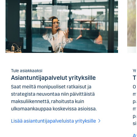
Tule asiakkaaksi
Yr
Asiantuntijapalvelut yrityksille
T
Saat meiltä monipuoliset ratkaisut ja
Ol
strategista neuvontaa niin päivittäistä
m
maksuliikennettä, rahoitusta kuin
p
ulkomaankauppaa koskevissa asioissa.
m
p
Lisää asiantuntijapalveluista yrityksille
s
A