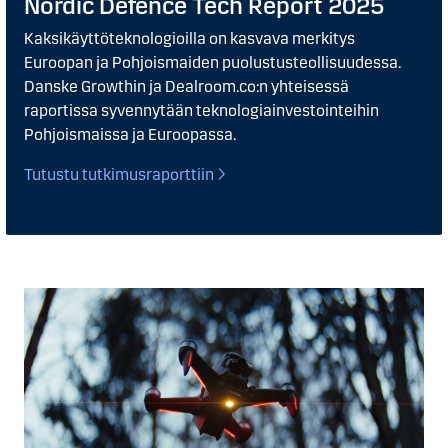
Nordic Defence Tech Report 2025​
Kaksikäyttöteknologioilla on kasvava merkitys
Euroopan ja Pohjoismaiden puolustusteollisuudessa.
Danske Growthin ja Dealroom.co:n yhteisessä
raportissa syvennytään teknologiainvestointeihin
Pohjoismaissa ja Euroopassa.​
Tutustu tutkimusraporttiin