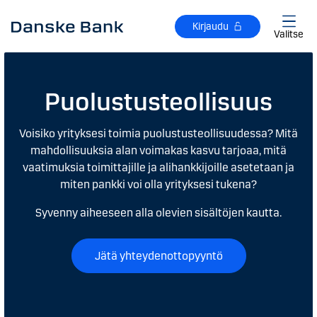
Siirry sisältöön
Kirjaudu
Valitse
Puolustusteollisuus​
Voisiko yrityksesi toimia puolustusteollisuudessa? Mitä
mahdollisuuksia alan voimakas kasvu tarjoaa, mitä
vaatimuksia toimittajille ja alihankkijoille asetetaan ja
miten pankki voi olla yrityksesi tukena?
Syvenny aiheeseen alla olevien sisältöjen kautta.
Jätä yhteydenottopyyntö