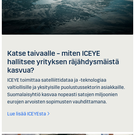
Katse taivaalle – miten ICEYE
hallitsee yrityksen räjähdysmäistä
kasvua?​
ICEYE toimittaa satelliittidataa ja -teknologiaa
valtiollisille ja yksityisille puolustussektorin asiakkaille.
Suomalaisyhtiö kasvaa nopeasti satojen miljoonien
eurojen arvoisten sopimusten vauhdittamana.
Lue lisää ICEYEsta