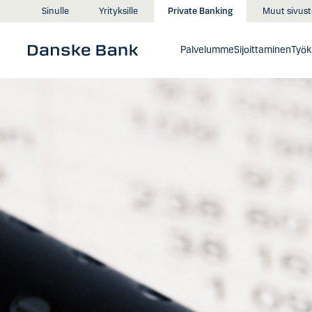
Siirry sisältöön
Muut sivust
Sinulle
Yrityksille
Private Banking
Palvelumme
Sijoittaminen
Työk