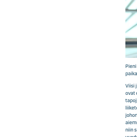
Pieni
paik
Viisi
ovat 
tapo
liike
johon
aiemm
niin 