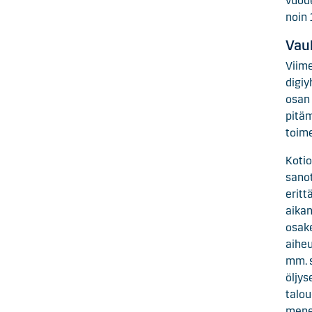
vuode
noin 
Vau
Viime
digi
osan 
pitä
toime
Kotio
sanot
eritt
aika
osake
aiheu
mm. s
öljys
talou
menes