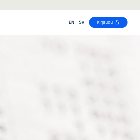
EN
SV
Kirjaudu