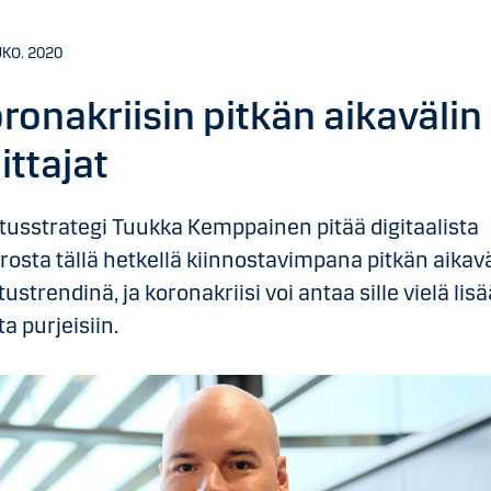
UKO. 2020
ronakriisin pitkän aikavälin
ittajat
itusstrategi Tuukka Kemppainen pitää digitaalista
osta tällä hetkellä kiinnostavimpana pitkän aikavä
itustrendinä, ja koronakriisi voi antaa sille vielä lisä
ta purjeisiin.