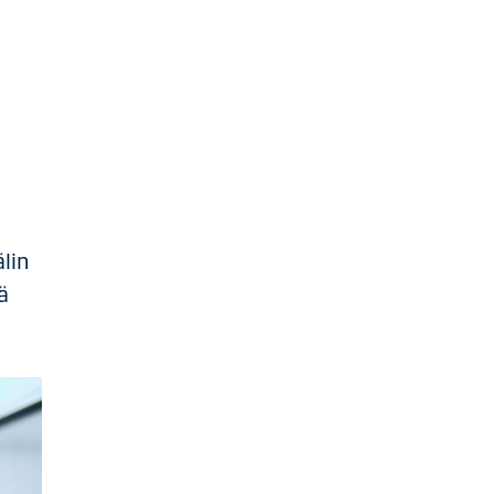
lin
ä