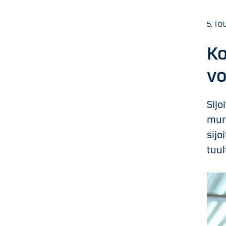
5. TO
Ko
vo
Sijo
murr
sijo
tuul