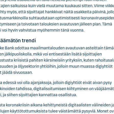
ttajien salkuissa kuin vielä muutama kuukausi sitten. Viime viik
hty myös, että sijoittajat hankkivat näitä osakkeita päivinä, joll
tusmarkkinoilla suhtaudutaan optimistisesti koronavirusepid
tymiseen ja toivotaan talouksien avautuvan jälleen pian. Tämä
i voi hyvin vahvistua myöhemmin tänä vuonna.
jäämätön trendi
ke Bank odottaa maailmantalouden avautuvan asteittain täm
n jälkipuoliskolla, mikä voi entisestään lisätä sijoittajien
ostusta kriisistä pahiten kärsineisiin yrityksiin, kuten rahoitusal
isuuden ja öljysektorin yhtiöihin, jolloin muun muassa digiyhtiöt
t jäädä sivuosaan.
a edessä voi olla ajanjaksoja, jolloin digiyhtiöt eivät aivan pysy
inoiden tahdissa, digitalisoitumisen kiihtyminen on vääjäämä
i, ja siihen sijoittajien kannattaa osallistua.
ta koronakriisin aikana kehittyneistä digitaalisten välineiden j
lujen käyttötottumuksista tulee väistämättä pysyviä. Monet ov