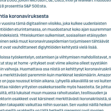
lta 2000, jolloin Microsoft, GE, Cisco, Intel ja WalMart muodost
18 prosenttia S&P 500:sta.
htia koronaviruksesta
 vuosina tämä digitaalinen viisikko, joka kulkee uudenlaisten
yhtiöiden eturintamassa, on muodostanut koko ajan suuremma
indeksistä. Yhteiskuntien sulkemiset, sosiaalisen etäisyyden
minen sekä muut koronavirusepidemian torjumiseen tähtäävät
t ovat vauhdittaneet digiyhtiöiden kehitystä vielä lisää.
loissa työskentelyn, ostamisen ja viihtymisen mahdollistavat, n
ut stay at home -yritykset ovat viime aikoina olleet syystäkin
äin vahvoja. Huomattava osa niistä on kehittynyt koronaviruskri
na merkittävästi paremmin kuin markkinat keskimäärin. Amazo
 on jopa noussut kriisin aikana. Lyhyellä aikavälillä se voi kuite
ttaa näiden yritysten osakekursseille myös haasteita. Se johtu
iitä, että lukuisat muun muassa rahoitusalan, teollisuuden ja
ektorin osakkeet ovat kärsineet merkittävästi koronakriisistä, si
den takapakki vaikuttaa niihin suoraan. Sen vuoksi näillä heik
tyneillä osakkeilla on tällä hetkellä pienempi rooli monien