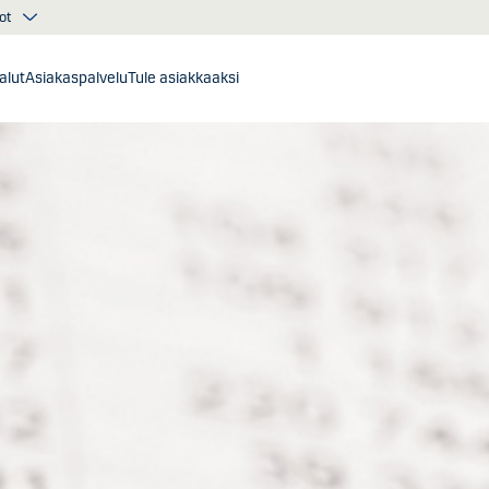
ot
alut
Asiakaspalvelu
Tule asiakkaaksi