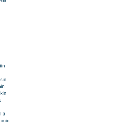
ivat
n
iin
isin
nin
nkin
u
llä
ommin