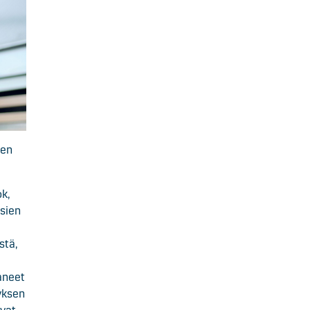
den
ok,
usien
stä,
aneet
yksen