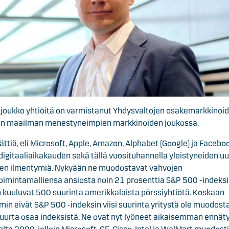
 joukko yhtiöitä on varmistanut Yhdysvaltojen osakemarkkinoi
an maailman menestyneimpien markkinoiden joukossa.
 jättiä, eli Microsoft, Apple, Amazon, Alphabet (Google) ja Facebo
digitaaliaikakauden sekä tällä vuosituhannella yleistyneiden u
jen ilmentymiä. Nykyään ne muodostavat vahvojen
toimintamalliensa ansiosta noin 21 prosenttia S&P 500 -indeksi
 kuuluvat 500 suurinta amerikkalaista pörssiyhtiötä. Koskaan
in eivät S&P 500 -indeksin viisi suurinta yritystä ole muodost
suurta osaa indeksistä. Ne ovat nyt lyöneet aikaisemman ennät