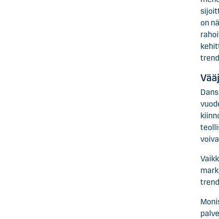
sijoi
on nä
rahoi
kehit
trend
Vää
Dans
vuode
kiinn
teoll
voiva
Vaikk
markk
trend
Monis
palve