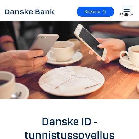
Siirry sisältöön
Kirjaudu
Valitse
Danske ID -
tunnistussovellus