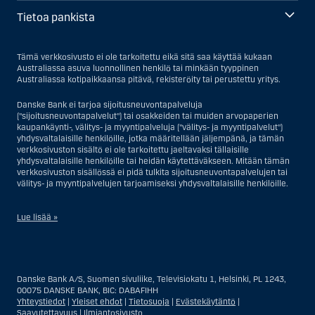
Tietoa pankista
Tämä verkkosivusto ei ole tarkoitettu eikä sitä saa käyttää kukaan
Australiassa asuva luonnollinen henkilö tai minkään tyyppinen
Australiassa kotipaikkaansa pitävä, rekisteröity tai perustettu yritys.
Danske Bank ei tarjoa sijoitusneuvontapalveluja
("sijoitusneuvontapalvelut") tai osakkeiden tai muiden arvopaperien
kaupankäynti-, välitys- ja myyntipalveluja ("välitys- ja myyntipalvelut")
yhdysvaltalaisille henkilöille, jotka määritellään jäljempänä, ja tämän
verkkosivuston sisältö ei ole tarkoitettu jaeltavaksi tällaisille
yhdysvaltalaisille henkilöille tai heidän käytettäväkseen. Mitään tämän
verkkosivuston sisällössä ei pidä tulkita sijoitusneuvontapalvelujen tai
välitys- ja myyntipalvelujen tarjoamiseksi yhdysvaltalaisille henkilöille.
Lue lisää »
Sijoitusneuvontapalvelujen osalta yhdysvaltalaiseksi henkilöksi
katsotaan Yhdysvalloissa asuva luonnollinen henkilö; tai Yhdysvalloissa
rekisteriin merkitty tai perustettu yritys tai yhtiö, pois lukien pätevistä
Danske Bank A/S, Suomen sivuliike, Televisiokatu 1, Helsinki, PL 1243,
liiketoiminnallisista syistä toimivan, säännellyn yhdysvaltalaisen
00075 DANSKE BANK, BIC: DABAFIHH
vakuutusyhtiön tai pankin offshore-sivuliikkeet tai asiamiehet; tai
Yhteystiedot
|
Yleiset ehdot
|
Tietosuoja
|
Evästekäytäntö
|
ulkomaisen, Yhdysvalloissa sijaitsevan ulkomaisen tahon sivuliike tai
Saavutettavuus
|
Ilmiantosivusto