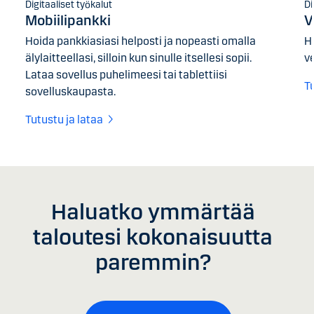
Digitaaliset työkalut
Di
Mobiilipankki
V
Hoida pankkiasiasi helposti ja nopeasti omalla
H
älylaitteellasi, silloin kun sinulle itsellesi sopii.
v
Lataa sovellus puhelimeesi tai tablettiisi
T
sovelluskaupasta.
Tutustu ja lataa
Haluatko ymmärtää
taloutesi kokonaisuutta
paremmin?