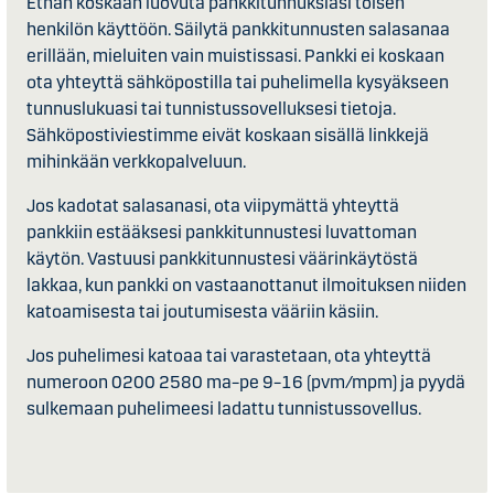
Ethän koskaan luovuta pankkitunnuksiasi toisen
henkilön käyttöön. Säilytä pankkitunnusten salasanaa
erillään, mieluiten vain muistissasi. Pankki ei koskaan
ota yhteyttä sähköpostilla tai puhelimella kysyäkseen
tunnuslukuasi tai tunnistussovelluksesi tietoja.
Sähköpostiviestimme eivät koskaan sisällä linkkejä
mihinkään verkkopalveluun.
Jos kadotat salasanasi, ota viipymättä yhteyttä
pankkiin estääksesi pankkitunnustesi luvattoman
käytön. Vastuusi pankkitunnustesi väärinkäytöstä
lakkaa, kun pankki on vastaanottanut ilmoituksen niiden
katoamisesta tai joutumisesta vääriin käsiin.
Jos puhelimesi katoaa tai varastetaan, ota yhteyttä
numeroon 0200 2580 ma–pe 9–16 (pvm/mpm) ja pyydä
sulkemaan puhelimeesi ladattu tunnistussovellus.