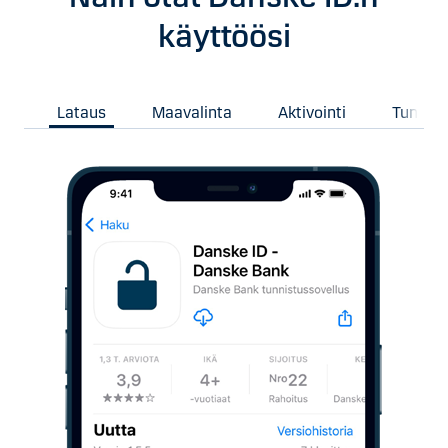
käyttöösi
Lataus
Maavalinta
Aktivointi
Tunnist