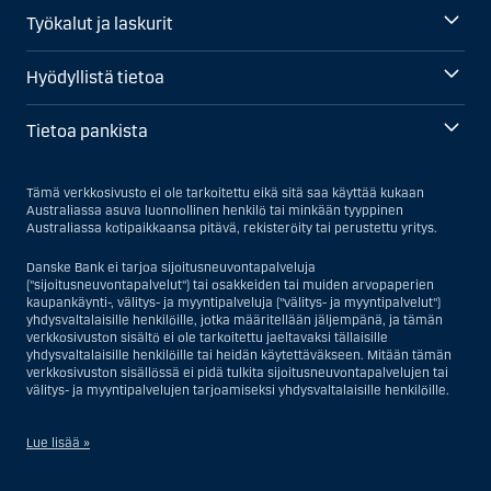
Työkalut ja laskurit
Hyödyllistä tietoa
Tietoa pankista
Tämä verkkosivusto ei ole tarkoitettu eikä sitä saa käyttää kukaan
Australiassa asuva luonnollinen henkilö tai minkään tyyppinen
Australiassa kotipaikkaansa pitävä, rekisteröity tai perustettu yritys.
Danske Bank ei tarjoa sijoitusneuvontapalveluja
("sijoitusneuvontapalvelut") tai osakkeiden tai muiden arvopaperien
kaupankäynti-, välitys- ja myyntipalveluja ("välitys- ja myyntipalvelut")
yhdysvaltalaisille henkilöille, jotka määritellään jäljempänä, ja tämän
verkkosivuston sisältö ei ole tarkoitettu jaeltavaksi tällaisille
yhdysvaltalaisille henkilöille tai heidän käytettäväkseen. Mitään tämän
verkkosivuston sisällössä ei pidä tulkita sijoitusneuvontapalvelujen tai
välitys- ja myyntipalvelujen tarjoamiseksi yhdysvaltalaisille henkilöille.
Lue lisää »