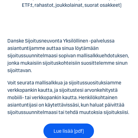
ETF:t, rahastot, joukkolainat, suorat osakkeet)
Danske Sijoitusneuvonta Yksilöllinen -palvelussa
asiantuntijamme auttaa sinua löytämään
sijoitussuunnitelmaasi sopivan mallisalkkuehdotuksen,
jonka mukaisiin sijoituskohteisiin suosittelemme sinun
sijoittavan.
Voit seurata mallisalkkua ja sijoitussuosituksiamme
verkkopankin kautta, ja sijoitustesi arvonkehitystä
mobiili- tai verkkopankin kautta. Henkilökohtainen
asiantuntijasi on käytettävissäsi, kun haluat päivittää
sijoitussuunnitelmaasi tai tehdä muutoksia sijoituksiisi.
Lue lisää (pdf)