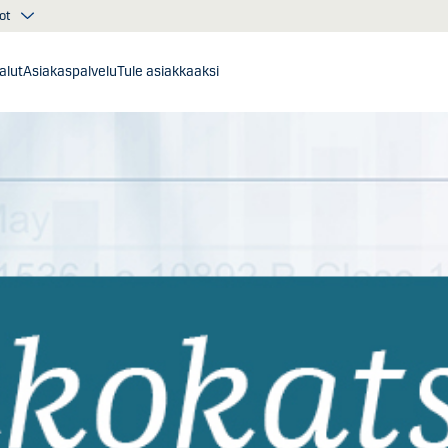
ot
alut
Asiakaspalvelu
Tule asiakkaaksi