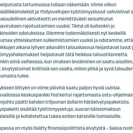
helpotusta tartunnoissa tullaan näkemään. Viime viikon
äällikköindeksit ja Yhdysvaltojen työttömyysluvut vahvistivat 
taloudellinen aktiviteetti on merkittävästi seisahtunut
aviruksen rajoitustoimien vuoksi. Tämä oli kuitenkin jo
inoiden odotuksissa. Olemme todennäköisesti nyt keskellä
umaa yhteiskuntien sulkemistoimien vuoksi ja odotamme, että
iikkojen aikana lyhyen aikavälin talouskasvua heijastavat luvut 
ömyyshakemukset heijastavat tätä heikkoa taloustilannetta.
nkin siinä vaiheessa, kun viruksen leviäminen on saatu aisoihin,
t elvytystoimet kriittisiä sen osalta, miten pitkä ja syvä taloude
tumasta tulee.
ykseen liittyen on viime päivinä saatu paljon hyviä uutisia.
valloissa keskuspankki Fed kertoi rajattomasta osto-ohjelmast
onjohto päätti kahden triljoonan dollarin hätäelvytyspaketista.
yspaketti sisältää työttömyysetuja, suoran käteismaksun
laisille ja kohdistettua tukea eniten kärsiville toimialoille.
passa on myös lisätty finanssipoliittista elvytystä – Saksa nost