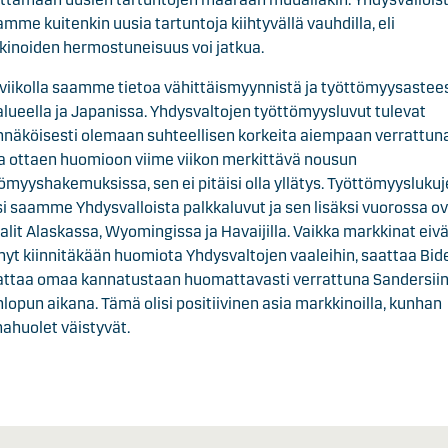
mme kuitenkin uusia tartuntoja kiihtyvällä vauhdilla, eli
inoiden hermostuneisuus voi jatkua.
 viikolla saamme tietoa vähittäismyynnistä ja työttömyysastee
lueella ja Japanissa. Yhdysvaltojen työttömyysluvut tulevat
näköisesti olemaan suhteellisen korkeita aiempaan verrattuna
 ottaen huomioon viime viikon merkittävä nousun
ömyyshakemuksissa, sen ei pitäisi olla yllätys. Työttömyysluku
si saamme Yhdysvalloista palkkaluvut ja sen lisäksi vuorossa o
alit Alaskassa, Wyomingissa ja Havaijilla. Vaikka markkinat eivä
 nyt kiinnitäkään huomiota Yhdysvaltojen vaaleihin, saattaa Bid
attaa omaa kannatustaan huomattavasti verrattuna Sandersii
nlopun aikana. Tämä olisi positiivinen asia markkinoilla, kunhan
ahuolet väistyvät.