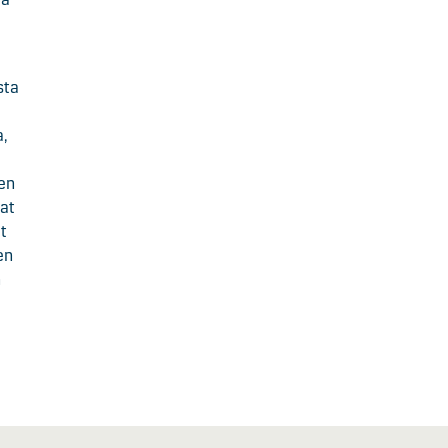
sta
,
jen
vat
t
en
n