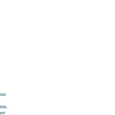
assa
ssa,
nen