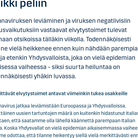
ikki peliin
naviruksen leviäminen ja viruksen negatiivisiin
usvaikutuksiin vastaavat elvytystoimet tulevat
aan otsikoissa tälläkin viikolla. Todennäköisesti
anne vielä heikkenee ennen kuin nähdään parempia
ja etenkin Yhdysvalloista, joka on vielä epidemian
isessa vaiheessa – siksi suurta heiluntaa on
nnäköisesti yhäkin luvassa.
ttävät elvytystoimet antavat viimeinkin tukea osakkeille
avirus jatkaa leviämistään Euroopassa ja Yhdysvalloissa.
ttäinen uusien tartuntojen määrä on kuitenkin hidastunut Itali
taen, että saatamme olla lähellä käännettä parempaan Italian
a. Koska Yhdysvallat on vielä epidemian aikaisemmassa vaihee
e odottaa, että tilanne heikentyy siellä vielä merkittävästi en