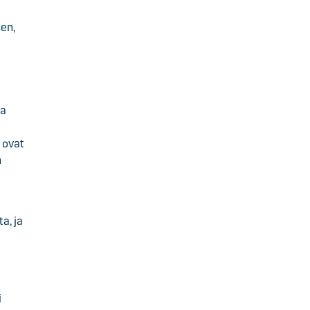
sen,
ja
 ovat
n
a, ja
i