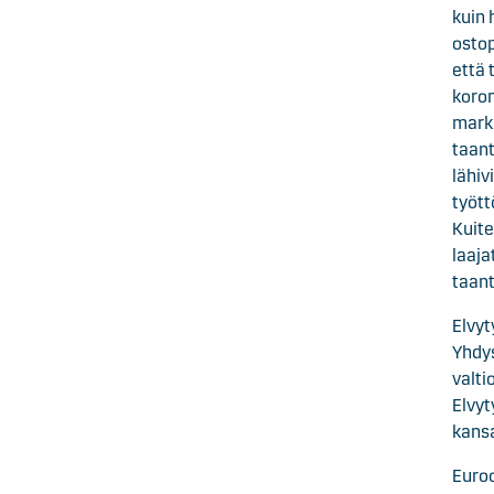
kuin 
ostop
että 
koron
markk
taant
lähiv
tyött
Kuite
laaja
taan
Elvyt
Yhdys
valti
Elvyt
kansa
Euroo