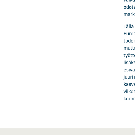
odota
markk
Tällä
Euroa
toden
mutta
tyött
lisäk
esiva
juuri
kasv
viiko
koron