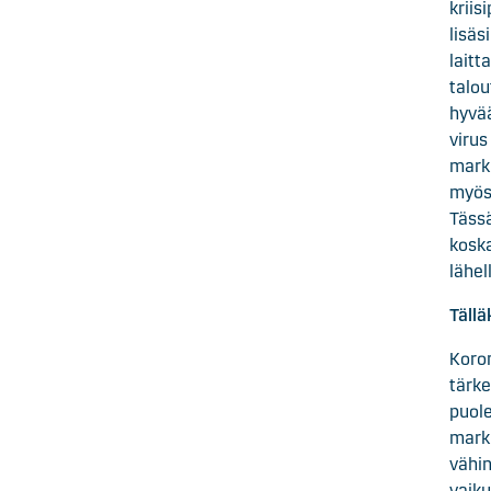
kriis
lisäs
laitt
talou
hyvää
virus
markk
myös 
Tässä
koska
lähel
Tällä
Koron
tärke
puole
markk
vähin
vaiku