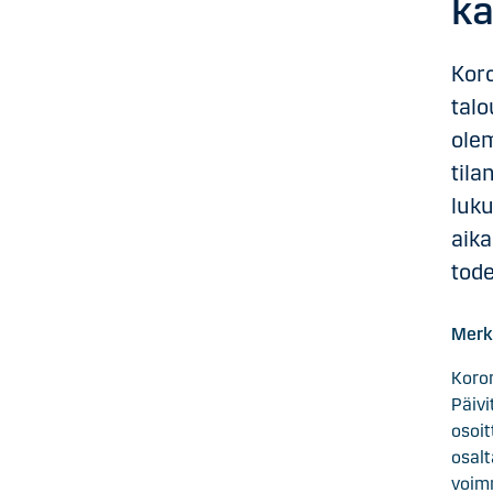
ka
Koro
talo
olem
til
luku
aika
tode
Merki
Koron
Päivi
osoit
osalt
voimm