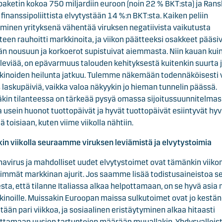
ipaketin kokoa 750 miljardiin euroon (noin 22 % BKT:sta) ja Ran
i finanssipoliittista elvytystään 14 %:n BKT:sta. Kaiken peliin
aminen yrityksenä vähentää viruksen negatiivista vaikutusta
teen rauhoitti markkinoita, ja viikon päätteeksi osakkeet pääsi
n nousuun ja korkoerot supistuivat aiemmasta. Niin kauan kui
 leviää, on epävarmuus talouden kehityksestä kuitenkin suurta 
inoiden heilunta jatkuu. Tulemme näkemään todennäköisesti v
laskupäiviä, vaikka valoa näkyykin jo hieman tunnelin päässä.
kin tilanteessa on tärkeää pysyä omassa sijoitussuunnitelmas
 usein huonot tuottopäivät ja hyvät tuottopäivät esiintyvät hyv
lä toisiaan, kuten viime viikolla nähtiin.
kin viikolla seuraamme viruksen leviämistä ja elvytystoimia
avirus ja mahdolliset uudet elvytystoimet ovat tämänkin viiko
immät markkinan ajurit. Jos saamme lisää todistusaineistoa s
sta, että tilanne Italiassa alkaa helpottamaan, on se hyvä asia
inoille. Muissakin Euroopan maissa sulkutoimet ovat jo kestä
tään pari viikkoa, ja sosiaalinen eristäytyminen alkaa hitaasti
ttamaan uusien tartuntojen määrään muuallakin. Yhdysvallois