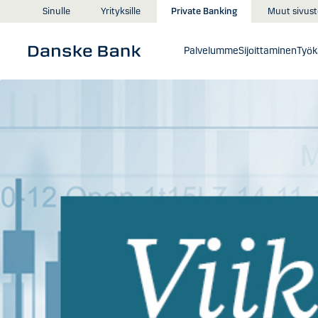
Siirry sisältöön
Muut sivust
Sinulle
Yrityksille
Private Banking
Palvelumme
Sijoittaminen
Työk