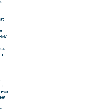
ska
vät
n
ja
ielä
sa,
in
n
en
 myös
neet
ta