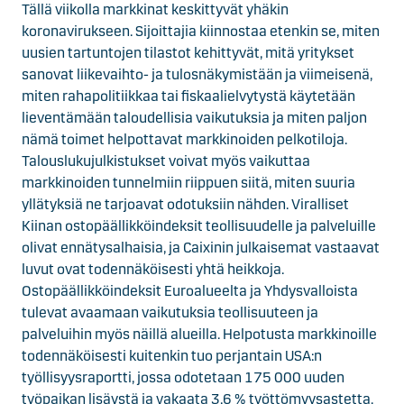
Tällä viikolla markkinat keskittyvät yhäkin
koronavirukseen. Sijoittajia kiinnostaa etenkin se, miten
uusien tartuntojen tilastot kehittyvät, mitä yritykset
sanovat liikevaihto- ja tulosnäkymistään ja viimeisenä,
miten rahapolitiikkaa tai fiskaalielvytystä käytetään
lieventämään taloudellisia vaikutuksia ja miten paljon
nämä toimet helpottavat markkinoiden pelkotiloja.
Talouslukujulkistukset voivat myös vaikuttaa
markkinoiden tunnelmiin riippuen siitä, miten suuria
yllätyksiä ne tarjoavat odotuksiin nähden. Viralliset
Kiinan ostopäällikköindeksit teollisuudelle ja palveluille
olivat ennätysalhaisia, ja Caixinin julkaisemat vastaavat
luvut ovat todennäköisesti yhtä heikkoja.
Ostopäällikköindeksit Euroalueelta ja Yhdysvalloista
tulevat avaamaan vaikutuksia teollisuuteen ja
palveluihin myös näillä alueilla. Helpotusta markkinoille
todennäköisesti kuitenkin tuo perjantain USA:n
työllisyysraportti, jossa odotetaan 175 000 uuden
työpaikan lisäystä ja vakaata 3,6 % työttömyysastetta.