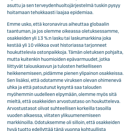
asuttu ja sen terveydenhuoltojärjestelmä tuskin pysyy
hoitamaan tehokkaasti laajaa epidemiaa.
Emme usko, että koronavirus aiheuttaa globaalin
taantuman, ja jos olemme oikeassa oletuksessamme,
osakkeiden yli 13 %:n lasku tai laskumarkkina joka
kestää yli 10 viikkoa ovat historiassa tarjonneet
houkuttelevia ostonpaikkoja. Tämän oletuksen pohjalta,
mutta kuitenkin huomioiden epävarmuudet, jotka
liittyvät talouskasvun ja tulosten hetkelliseen
heikkenemiseen, pidämme pienen ylipainon osakkeissa.
Sen lisäksi, että odotamme viruksen olevan ohimenevä
uhka ja että patoutunut kysyntä saa talouden
myöhemmin uudelleen elpymään, olemme myös sitä
mieltä, että osakkeiden arvostustaso on houkutteleva.
Arvostustasot olivat suhteellisen korkeilla tasoilla
vuoden alkaessa, viitaten ylikuumenemiseen
markkinoilla. Odotuksemme oli silloin, että osakkeiden
hyvä tuotto edellyttää tänä vuonna kohtuullista