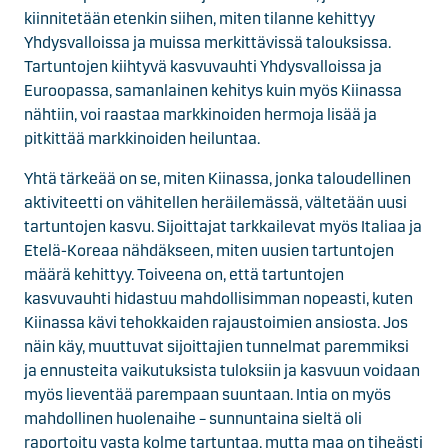
kiinnitetään etenkin siihen, miten tilanne kehittyy
Yhdysvalloissa ja muissa merkittävissä talouksissa.
Tartuntojen kiihtyvä kasvuvauhti Yhdysvalloissa ja
Euroopassa, samanlainen kehitys kuin myös Kiinassa
nähtiin, voi raastaa markkinoiden hermoja lisää ja
pitkittää markkinoiden heiluntaa.
Yhtä tärkeää on se, miten Kiinassa, jonka taloudellinen
aktiviteetti on vähitellen heräilemässä, vältetään uusi
tartuntojen kasvu. Sijoittajat tarkkailevat myös Italiaa ja
Etelä-Koreaa nähdäkseen, miten uusien tartuntojen
määrä kehittyy. Toiveena on, että tartuntojen
kasvuvauhti hidastuu mahdollisimman nopeasti, kuten
Kiinassa kävi tehokkaiden rajaustoimien ansiosta. Jos
näin käy, muuttuvat sijoittajien tunnelmat paremmiksi
ja ennusteita vaikutuksista tuloksiin ja kasvuun voidaan
myös lieventää parempaan suuntaan. Intia on myös
mahdollinen huolenaihe – sunnuntaina sieltä oli
raportoitu vasta kolme tartuntaa, mutta maa on tiheästi