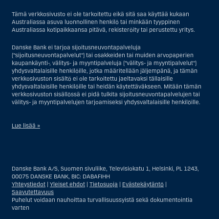
Tämä verkkosivusto ei ole tarkoitettu eikä sitä saa käyttää kukaan
Australiassa asuva luonnollinen henkilö tai minkään tyyppinen
Australiassa kotipaikkaansa pitävä, rekisteröity tai perustettu yritys.
Danske Bank ei tarjoa sijoitusneuvontapalveluja
("sijoitusneuvontapalvelut") tai osakkeiden tai muiden arvopaperien
kaupankäynti-, välitys- ja myyntipalveluja ("välitys- ja myyntipalvelut")
yhdysvaltalaisille henkilöille, jotka määritellään jäljempänä, ja tämän
verkkosivuston sisältö ei ole tarkoitettu jaeltavaksi tällaisille
yhdysvaltalaisille henkilöille tai heidän käytettäväkseen. Mitään tämän
verkkosivuston sisällössä ei pidä tulkita sijoitusneuvontapalvelujen tai
välitys- ja myyntipalvelujen tarjoamiseksi yhdysvaltalaisille henkilöille.
Lue lisää »
Sijoitusneuvontapalvelujen osalta yhdysvaltalaiseksi henkilöksi
katsotaan Yhdysvalloissa asuva luonnollinen henkilö; tai Yhdysvalloissa
rekisteriin merkitty tai perustettu yritys tai yhtiö, pois lukien pätevistä
Danske Bank A/S, Suomen sivuliike, Televisiokatu 1, Helsinki, PL 1243,
liiketoiminnallisista syistä toimivan, säännellyn yhdysvaltalaisen
00075 DANSKE BANK, BIC: DABAFIHH
vakuutusyhtiön tai pankin offshore-sivuliikkeet tai asiamiehet; tai
Yhteystiedot
|
Yleiset ehdot
|
Tietosuoja
|
Evästekäytäntö
|
ulkomaisen, Yhdysvalloissa sijaitsevan ulkomaisen tahon sivuliike tai
Saavutettavuus
asiamies; tai trusti, jonka edunvalvoja on yhdysvaltalainen henkilö, paitsi
Puhelut voidaan nauhoittaa turvallisuussyistä sekä dokumentointia
jos sijoituspäätökset tekee tai niihin osallistuu ei-yhdysvaltalainen
varten
henkilö; tai kuolinpesä, jonka pesäjakaja tai pesänhoitaja on
yhdysvaltalainen henkilö, paitsi jos kuolinpesään sovelletaan ulkomaista