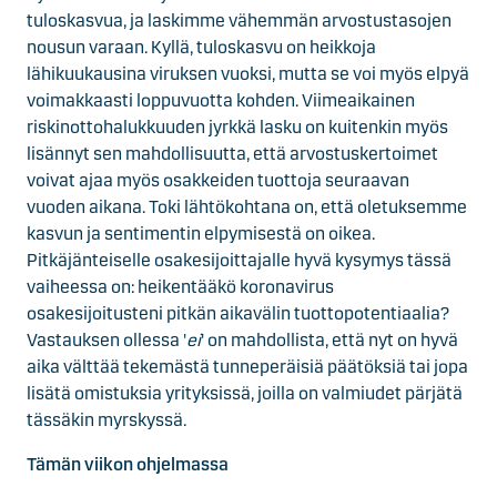
tuloskasvua, ja laskimme vähemmän arvostustasojen
nousun varaan. Kyllä, tuloskasvu on heikkoja
lähikuukausina viruksen vuoksi, mutta se voi myös elpyä
voimakkaasti loppuvuotta kohden. Viimeaikainen
riskinottohalukkuuden jyrkkä lasku on kuitenkin myös
lisännyt sen mahdollisuutta, että arvostuskertoimet
voivat ajaa myös osakkeiden tuottoja seuraavan
vuoden aikana. Toki lähtökohtana on, että oletuksemme
kasvun ja sentimentin elpymisestä on oikea.
Pitkäjänteiselle osakesijoittajalle hyvä kysymys tässä
vaiheessa on: heikentääkö koronavirus
osakesijoitusteni pitkän aikavälin tuottopotentiaalia?
Vastauksen ollessa '
ei
' on mahdollista, että nyt on hyvä
aika välttää tekemästä tunneperäisiä päätöksiä tai jopa
lisätä omistuksia yrityksissä, joilla on valmiudet pärjätä
tässäkin myrskyssä.
Tämän viikon ohjelmassa