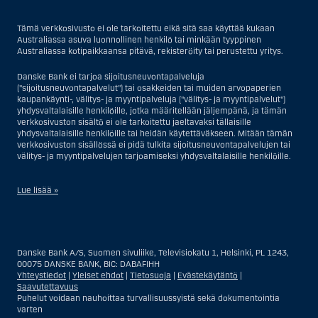
Tämä verkkosivusto ei ole tarkoitettu eikä sitä saa käyttää kukaan
Australiassa asuva luonnollinen henkilö tai minkään tyyppinen
Australiassa kotipaikkaansa pitävä, rekisteröity tai perustettu yritys.
Danske Bank ei tarjoa sijoitusneuvontapalveluja
("sijoitusneuvontapalvelut") tai osakkeiden tai muiden arvopaperien
kaupankäynti-, välitys- ja myyntipalveluja ("välitys- ja myyntipalvelut")
yhdysvaltalaisille henkilöille, jotka määritellään jäljempänä, ja tämän
verkkosivuston sisältö ei ole tarkoitettu jaeltavaksi tällaisille
yhdysvaltalaisille henkilöille tai heidän käytettäväkseen. Mitään tämän
verkkosivuston sisällössä ei pidä tulkita sijoitusneuvontapalvelujen tai
välitys- ja myyntipalvelujen tarjoamiseksi yhdysvaltalaisille henkilöille.
Lue lisää »
Sijoitusneuvontapalvelujen osalta yhdysvaltalaiseksi henkilöksi
katsotaan Yhdysvalloissa asuva luonnollinen henkilö; tai Yhdysvalloissa
rekisteriin merkitty tai perustettu yritys tai yhtiö, pois lukien pätevistä
Danske Bank A/S, Suomen sivuliike, Televisiokatu 1, Helsinki, PL 1243,
liiketoiminnallisista syistä toimivan, säännellyn yhdysvaltalaisen
00075 DANSKE BANK, BIC: DABAFIHH
vakuutusyhtiön tai pankin offshore-sivuliikkeet tai asiamiehet; tai
Yhteystiedot
|
Yleiset ehdot
|
Tietosuoja
|
Evästekäytäntö
|
ulkomaisen, Yhdysvalloissa sijaitsevan ulkomaisen tahon sivuliike tai
Saavutettavuus
asiamies; tai trusti, jonka edunvalvoja on yhdysvaltalainen henkilö, paitsi
Puhelut voidaan nauhoittaa turvallisuussyistä sekä dokumentointia
jos sijoituspäätökset tekee tai niihin osallistuu ei-yhdysvaltalainen
varten
henkilö; tai kuolinpesä, jonka pesäjakaja tai pesänhoitaja on