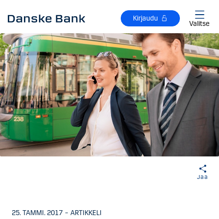
Siirry sisältöön
Kirjaudu
Valitse
Jaa
25. TAMMI. 2017
–
ARTIKKELI