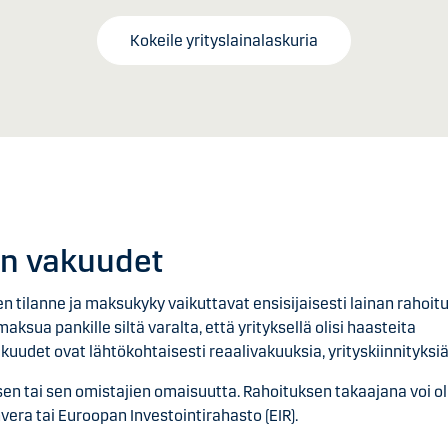
Kokeile yrityslainalaskuria
an vakuudet
nen tilanne ja maksukyky vaikuttavat ensisijaisesti lainan raho
aksua pankille siltä varalta, että yrityksellä olisi haasteita
uudet ovat lähtökohtaisesti reaalivakuuksia, yrityskiinnityksiä
ksen tai sen omistajien omaisuutta. Rahoituksen takaajana voi oll
nvera tai Euroopan Investointirahasto (EIR).