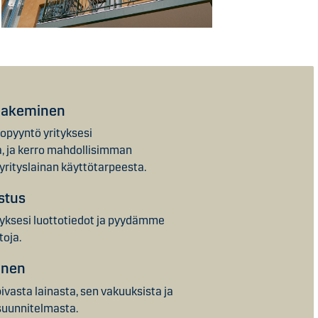
 hakeminen
opyyntö yrityksesi
a, ja kerro mahdollisimman
 yrityslainan käyttötarpeesta.
istus
yksesi luottotiedot ja pyydämme
toja.
inen
vasta lainasta, sen vakuuksista ja
suunnitelmasta.