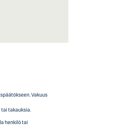
ituspäätökseen. Vakuus
 tai takauksia.
a henkilö tai