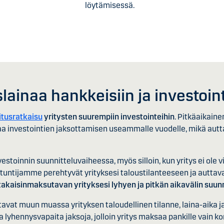
löytämisessä.
slainaa hankkeisiin ja investoin
itusratkaisu
yritysten suurempiin investointeihin
. Pitkäaikaine
a investointien jaksottamisen useammalle vuodelle, mikä au
nvestoinnin suunnitteluvaiheessa, myös silloin, kun yritys ei ole
ntuntijamme perehtyvät yrityksesi taloustilanteeseen ja autta
 takaisinmaksutavan yrityksesi lyhyen ja pitkän aikavälin suun
tavat muun muassa yrityksen taloudellinen tilanne, laina-aika j
 lyhennysvapaita jaksoja, jolloin yritys maksaa pankille vain ko