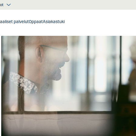
ot
taaliset palvelut
Oppaat
Asiakastuki