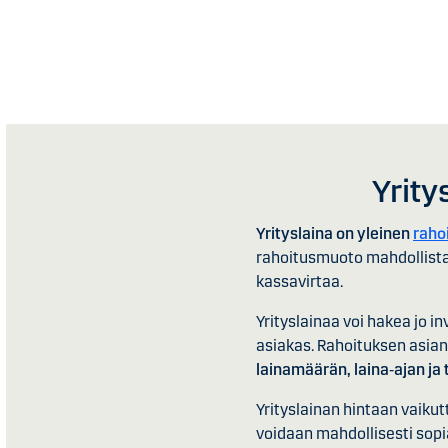
Yrity
Yrityslaina on yleinen
raho
rahoitusmuoto mahdollista
kassavirtaa.
Yrityslainaa voi hakea jo i
asiakas. Rahoituksen asia
lainamäärän, laina‑ajan ja
Yrityslainan hintaan vaikut
voidaan mahdollisesti sopia