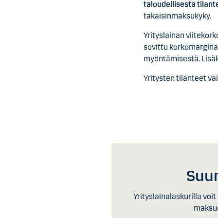
taloudellisesta tilan
takaisinmaksukyky.
Yrityslainan viitekork
sovittu korkomarginaa
myöntämisestä. Lisäks
Yritysten tilanteet va
Suun
Yrityslainalaskurilla vo
maksuo