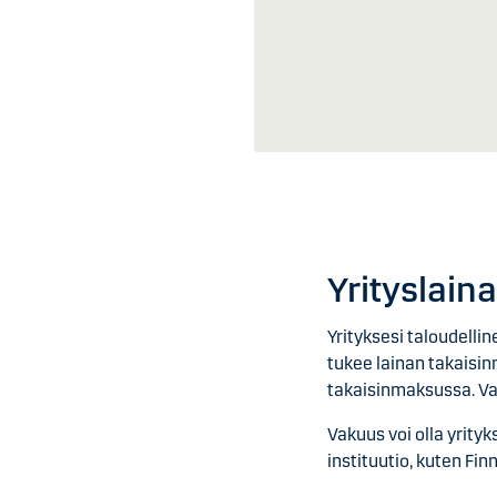
Yrityslain
Yrityksesi taloudelli
tukee lainan takaisinm
takaisinmaksussa. Vak
Vakuus voi olla yrity
instituutio, kuten Fin