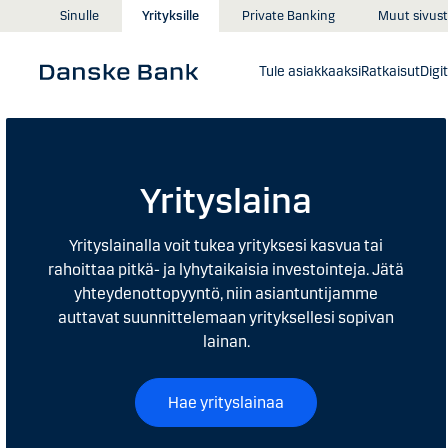
Siirry sisältöön
Muut sivust
Sinulle
Yrityksille
Private Banking
Tule asiakkaaksi
Ratkaisut
Digi
Yrityslaina
Yrityslainalla voit tukea yrityksesi kasvua tai
rahoittaa pitkä- ja lyhytaikaisia investointeja. Jätä
yhteydenottopyyntö, niin asiantuntijamme
auttavat suunnittelemaan yrityksellesi sopivan
lainan.
Hae yrityslainaa