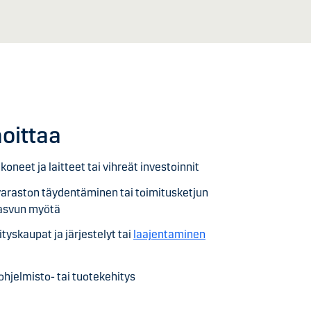
hoittaa
koneet ja laitteet tai vihreät investoinnit
– varaston täydentäminen tai toimitusketjun
kasvun myötä
ityskaupat ja järjestelyt tai
laajentaminen
ohjelmisto- tai tuotekehitys