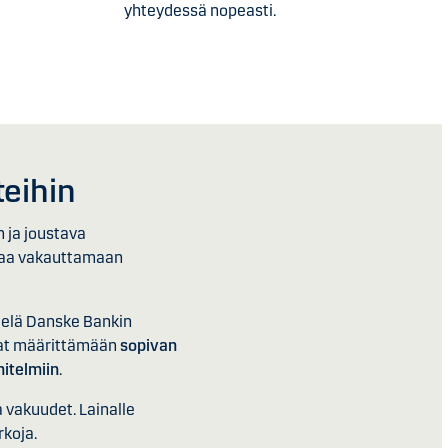
yhteydessä nopeasti.
teihin
n ja joustava
ttaa vakauttamaan
 vielä Danske Bankin
vat määrittämään
sopivan
nitelmiin
.
a vakuudet. Lainalle
rkoja.