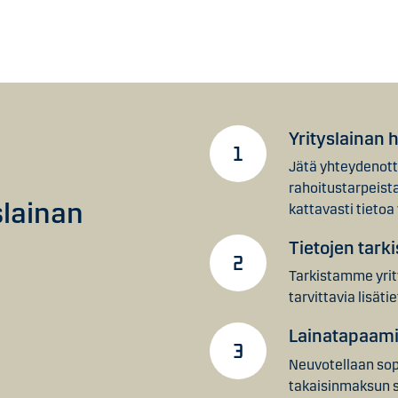
Yrityslainan
Jätä yhteydenott
rahoitustarpeist
slainan
kattavasti tietoa
Tietojen tark
Tarkistamme yrit
tarvittavia lisätie
Lainatapaam
Neuvotellaan sopi
takaisinmaksun 