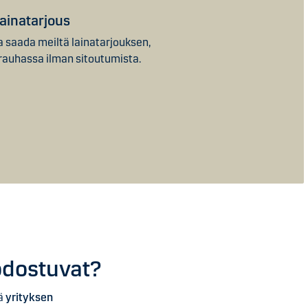
ainatarjous
a saada meiltä lainatarjouksen,
 rauhassa ilman sitoutumista.
uodostuvat?
ä
yrityksen