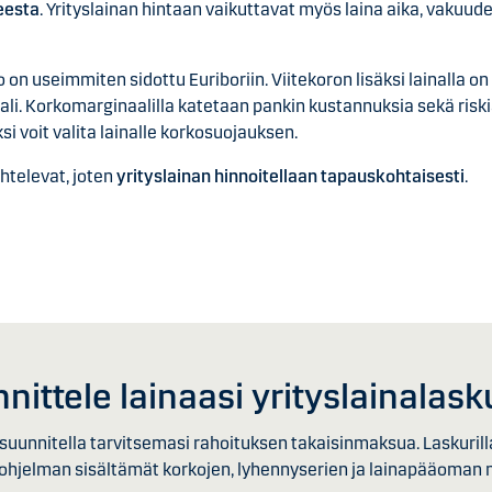
teesta
. Yrityslainan hintaan vaikuttavat myös laina aika, vakuude
o on useimmiten sidottu Euriboriin. Viitekoron lisäksi lainalla o
li. Korkomarginaalilla katetaan pankin kustannuksia sekä riski
i voit valita lainalle korkosuojauksen.
ihtelevat, joten
yrityslainan hinnoitellaan tapauskohtaisesti
.
nittele lainaasi yrityslainalasku
it suunnitella tarvitsemasi rahoituksen takaisinmaksua. Laskurill
hjelman sisältämät korkojen, lyhennyserien ja lainapääoman 