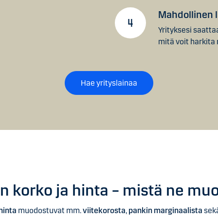
Mahdollinen l
Yrityksesi saatta
mitä voit harkita
Hae yrityslainaa
an korko ja hinta – mistä ne m
hinta
muodostuvat mm.
viitekorosta
,
pankin marginaalista
sek