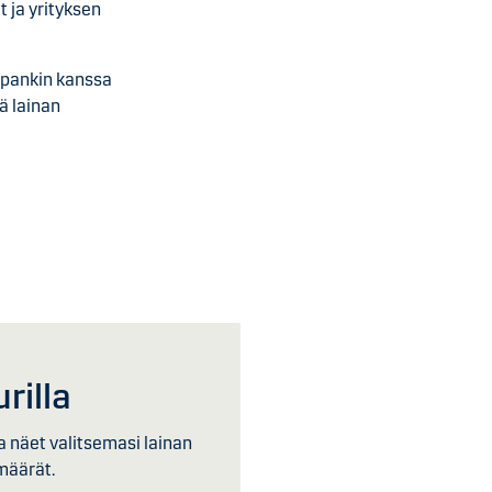
t ja yrityksen
n pankin kanssa
ä lainan
rilla
a näet valitsemasi lainan
määrät.