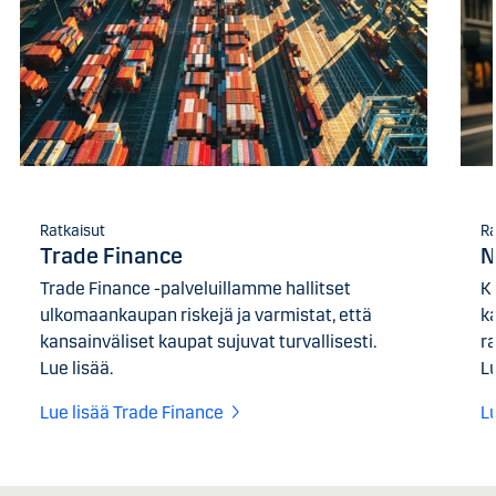
Ratkaisut
Ra
Trade Finance
N
Trade Finance -palveluillamme hallitset
K
ulkomaankaupan riskejä ja varmistat, että
k
kansainväliset kaupat sujuvat turvallisesti.
ra
Lue lisää.
Lu
Lue lisää Trade Finance
L