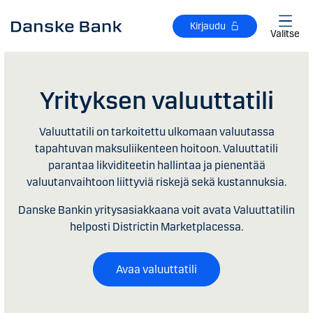
Siirry sisältöön
Kirjaudu
Valitse
Yrityksen valuuttatili
Valuuttatili on tarkoitettu ulkomaan valuutassa
tapahtuvan maksuliikenteen hoitoon. Valuuttatili
parantaa likviditeetin hallintaa ja pienentää
valuutanvaihtoon liittyviä riskejä sekä kustannuksia.
Danske Bankin yritysasiakkaana voit avata Valuuttatilin
helposti Districtin Marketplacessa.
Avaa valuuttatili