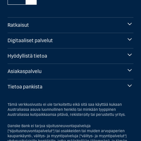
Ratkaisut
Digitaaliset palvelut
Hyödyllistä tietoa
Asiakaspalvelu
Tietoa pankista
Tämä verkkosivusto ei ole tarkoitettu eikä sitä saa käyttää kukaan
Australiassa asuva luonnollinen henkilö tai minkään tyyppinen
Australiassa kotipaikkaansa pitävä, rekisteröity tai perustettu yritys.
Danske Bank ei tarjoa sijoitusneuvontapalveluja
("sijoitusneuvontapalvelut") tai osakkeiden tai muiden arvopaperien
kaupankäynti-, välitys- ja myyntipalveluja ("välitys- ja myyntipalvelut")