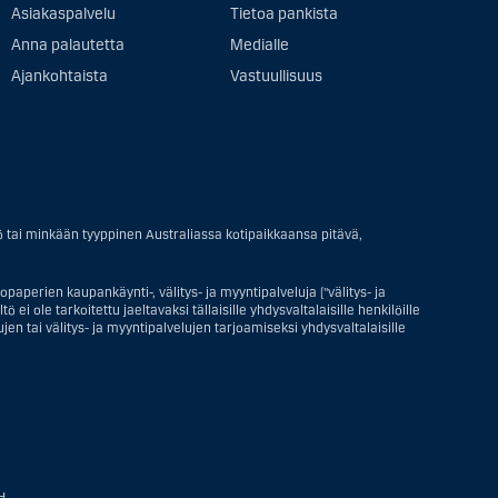
Asiakaspalvelu
Tietoa pankista
Anna palautetta
Medialle
Ajankohtaista
Vastuullisuus
ö tai minkään tyyppinen Australiassa kotipaikkaansa pitävä,
paperien kaupankäynti-, välitys- ja myyntipalveluja ("välitys- ja
ei ole tarkoitettu jaeltavaksi tällaisille yhdysvaltalaisille henkilöille
en tai välitys- ja myyntipalvelujen tarjoamiseksi yhdysvaltalaisille
 henkilö; tai Yhdysvalloissa rekisteriin merkitty tai perustettu yritys
htiön tai pankin offshore-sivuliikkeet tai asiamiehet; tai ulkomaisen,
talainen henkilö, paitsi jos sijoituspäätökset tekee tai niihin
H