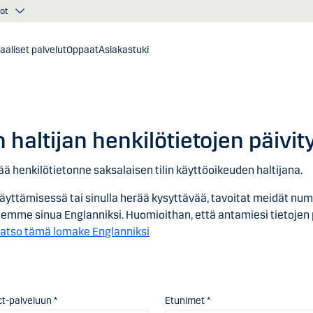
ot
taaliset palvelut
Oppaat
Asiakastuki
haltijan henkilötietojen päivit
tää henkilötietonne saksalaisen tilin käyttöoikeuden haltijana.
äyttämisessä tai sinulla herää kysyttävää, tavoitat meidät nu
elemme sinua Englanniksi. Huomioithan, että antamiesi tietoje
atso tämä lomake Englanniksi
ct-palveluun *
Etunimet *