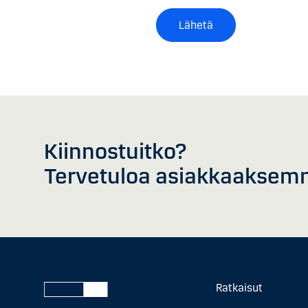
Lähetä
Kiinnostuitko?
Tervetuloa asiakkaaksem
Ratkaisut