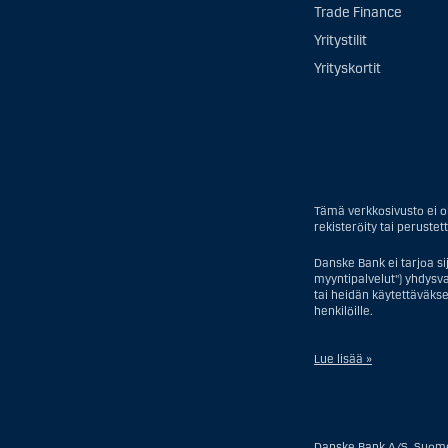
Trade Finance
Yritystilit
Yrityskortit
Tämä verkkosivusto ei ol
rekisteröity tai perustett
Danske Bank ei tarjoa si
myyntipalvelut") yhdysval
tai heidän käytettäväkse
henkilöille.
Lue lisää »
Sijoitusneuvontapalveluj
tai yhtiö, pois lukien pä
Yhdysvalloissa sijaitseva
Danske Bank A/S, Suomen