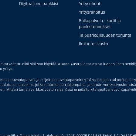
Digitaalinen pankkisi
Yritysehdot
Yritysrahoitus
Sulkupalvelu – kortit ja
pankkitunnukset
Talousrikollisuuden torjunta
Ilmiantosivusto
e tarkoitettu eikä sitä saa käyttää kukaan Australiassa asuva luonnollinen henkil
u yritys.
joitusneuvontapalveluja ("sijoitusneuvontapalvelut") tai osakkeiden tai muiden arvo
talaisille henkilöille, jotka määritellään jäljempänä, ja tämän verkkosivuston sisältö 
en. Mitään tämän verkkosivuston sisällössä ei pidä tulkita sijoitusneuvontapalveluj
en osalta yhdysvaltalaiseksi henkilöksi katsotaan Yhdysvalloissa asuva luonnollinen
tevistä liiketoiminnallisista syistä toimivan, säännellyn yhdysvaltalaisen vakuutusy
n ulkomaisen tahon sivuliike tai asiamies; tai trusti, jonka edunvalvoja on yhdysval
 sivuliike, Televisiokatu 1, Helsinki, PL 1243, 00075 DANSKE BANK, BIC: DABAFIH