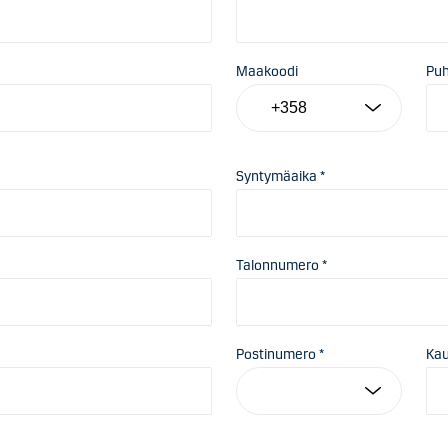
Maakoodi
Pu
Syntymäaika *
Talonnumero *
Postinumero *
Ka