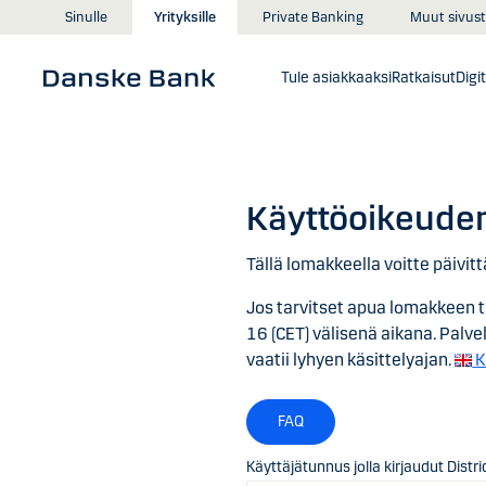
Siirry sisältöön
Muut sivust
Sinulle
Yrityksille
Private Banking
Tule asiakkaaksi
Ratkaisut
Digi
Käyttöoikeuden 
Tällä lomakkeella voitte päivit
Jos tarvitset apua lomakkeen t
16 (CET) välisenä aikana. Palv
vaatii lyhyen käsittelyajan.
K
FAQ
Käyttäjätunnus jolla kirjaudut Distri