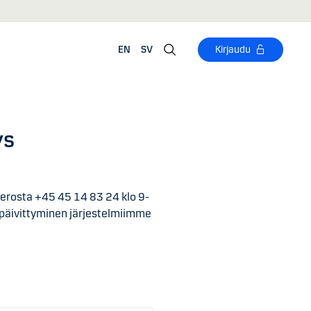
EN
SV
Kirjaudu
ys
merosta +45 45 14 83 24 klo 9-
n päivittyminen järjestelmiimme