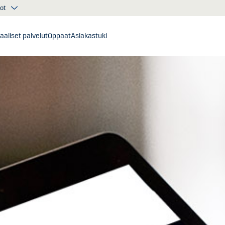
ot
taaliset palvelut
Oppaat
Asiakastuki