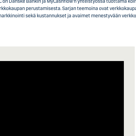
 on Danske Bankin ja MyCashflow'n yhteistyössä tuottama kol
rkkokaupan perustamisesta. Sarjan teemoina ovat verkkokaupa
markkinointi sekä kustannukset ja avaimet menestyvään verkk