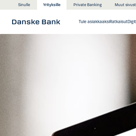
Siirry sisältöön
Muut sivust
Sinulle
Yrityksille
Private Banking
Tule asiakkaaksi
Ratkaisut
Digi