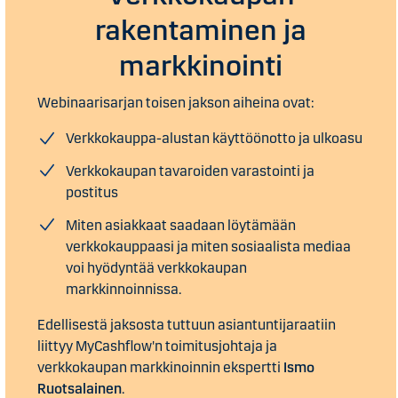
rakentaminen ja
markkinointi
Webinaarisarjan toisen jakson aiheina ovat:
Verkkokauppa-alustan käyttöönotto ja ulkoasu
Verkkokaupan tavaroiden varastointi ja
postitus
Miten asiakkaat saadaan löytämään
verkkokauppaasi ja miten sosiaalista mediaa
voi hyödyntää verkkokaupan
markkinnoinnissa.
Edellisestä jaksosta tuttuun asiantuntijaraatiin
liittyy MyCashflow'n toimitusjohtaja ja
verkkokaupan markkinoinnin ekspertti
Ismo
Ruotsalainen
.