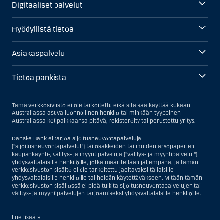
Digitaaliset palvelut
Hyödyllistä tietoa
Asiakaspalvelu
Tietoa pankista
Tämä verkkosivusto ei ole tarkoitettu eikä sitä saa käyttää kukaan
Australiassa asuva luonnollinen henkilö tai minkään tyyppinen
Australiassa kotipaikkaansa pitävä, rekisteröity tai perustettu yritys.
Danske Bank ei tarjoa sijoitusneuvontapalveluja
("sijoitusneuvontapalvelut") tai osakkeiden tai muiden arvopaperien
kaupankäynti-, välitys- ja myyntipalveluja ("välitys- ja myyntipalvelut")
yhdysvaltalaisille henkilöille, jotka määritellään jäljempänä, ja tämän
verkkosivuston sisältö ei ole tarkoitettu jaeltavaksi tällaisille
yhdysvaltalaisille henkilöille tai heidän käytettäväkseen. Mitään tämän
verkkosivuston sisällössä ei pidä tulkita sijoitusneuvontapalvelujen tai
välitys- ja myyntipalvelujen tarjoamiseksi yhdysvaltalaisille henkilöille.
Lue lisää »