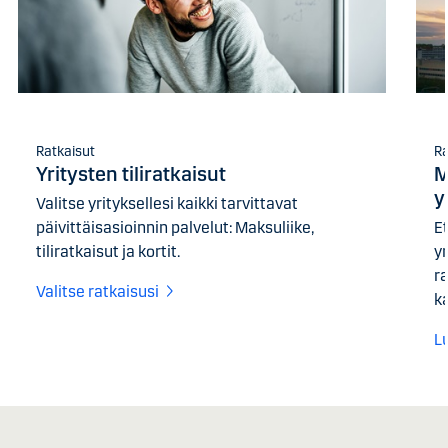
Ratkaisut
Ra
Yritysten tiliratkaisut
M
y
Valitse yrityksellesi kaikki tarvittavat
päivittäisasioinnin palvelut: Maksuliike,
E
tiliratkaisut ja kortit.
yr
r
Valitse ratkaisusi
ka
L