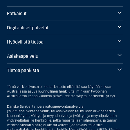
Ratkaisut
Digitaaliset palvelut
Hyödyllistä tietoa
Asiakaspalvelu
Tietoa pankista
Tämä verkkosivusto ei ole tarkoitettu eikä sitä saa käyttää kukaan
Australiassa asuva luonnollinen henkilö tai minkään tyyppinen
Australiassa kotipaikkaansa pitävä, rekisteröity tai perustettu yritys.
Danske Bank ei tarjoa sijoitusneuvontapalveluja
("sijoitusneuvontapalvelut") tai osakkeiden tai muiden arvopaperien
kaupankäynti-, välitys- ja myyntipalveluja ("välitys- ja myyntipalvelut")
yhdysvaltalaisille henkilöille, jotka määritellään jäljempänä, ja tämän
verkkosivuston sisältö ei ole tarkoitettu jaeltavaksi tällaisille
yhdysvaltalaisille henkilöille tai heidän käytettäväkseen. Mitään tämän