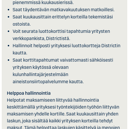
pienemmissä kuukausierissä.
Saat täydentävän matkavakuutuksen matkoillesi.
Saat kuukausittain erittelyn korteilla tekemistäsi
ostoista.
Voit seurata luottokorttisi tapahtumia yritysten
verkkopankista, Districtistä.
Hallinnoit helposti yrityksesi luottokortteja Districtin
kautta.
Saat korttitapahtumat vaivattomasti sähköisesti
yrityksen käytössä olevaan
kulunhallintajärjestelmään
aineistonsiirtopalvelumme kautta.
Helppoa hallinnointia
Helpotat maksamiseen liittyvää hallinnointia
keskittämällä yrityksesi työntekijöiden työhön liittyvän
maksamisen yhdelle kortille. Saat kuukausittain yhden
laskun, joka sisältää kaikki yrityksen korteilla tehdyt
maksut. Tämä helpottaa laskujen käsittelyä ja menojen