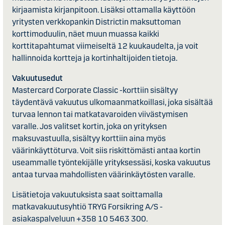
kirjaamista kirjanpitoon. Lisäksi ottamalla käyttöön
yritysten verkkopankin Districtin maksuttoman
korttimoduulin, näet muun muassa kaikki
korttitapahtumat viimeiseltä 12 kuukaudelta, ja voit
hallinnoida kortteja ja kortinhaltijoiden tietoja.
Vakuutusedut
Mastercard Corporate Classic -korttiin sisältyy
täydentävä vakuutus ulkomaanmatkoillasi, joka sisältää
turvaa lennon tai matkatavaroiden viivästymisen
varalle. Jos valitset kortin, joka on yrityksen
maksuvastuulla, sisältyy korttiin aina myös
väärinkäyttöturva. Voit siis riskittömästi antaa kortin
useammalle työntekijälle yrityksessäsi, koska vakuutus
antaa turvaa mahdollisten väärinkäytösten varalle.
Lisätietoja vakuutuksista saat soittamalla
matkavakuutusyhtiö
TRYG
Forsikring A/S -
asiakaspalveluun +358 10 5463 300.