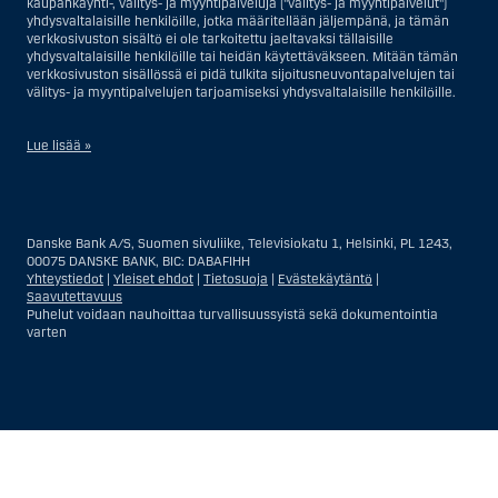
kaupankäynti-, välitys- ja myyntipalveluja ("välitys- ja myyntipalvelut")
yhdysvaltalaisille henkilöille, jotka määritellään jäljempänä, ja tämän
verkkosivuston sisältö ei ole tarkoitettu jaeltavaksi tällaisille
yhdysvaltalaisille henkilöille tai heidän käytettäväkseen. Mitään tämän
verkkosivuston sisällössä ei pidä tulkita sijoitusneuvontapalvelujen tai
välitys- ja myyntipalvelujen tarjoamiseksi yhdysvaltalaisille henkilöille.
Lue lisää »
Sijoitusneuvontapalvelujen osalta yhdysvaltalaiseksi henkilöksi
katsotaan Yhdysvalloissa asuva luonnollinen henkilö; tai Yhdysvalloissa
rekisteriin merkitty tai perustettu yritys tai yhtiö, pois lukien pätevistä
Danske Bank A/S, Suomen sivuliike, Televisiokatu 1, Helsinki, PL 1243,
liiketoiminnallisista syistä toimivan, säännellyn yhdysvaltalaisen
00075 DANSKE BANK, BIC: DABAFIHH
vakuutusyhtiön tai pankin offshore-sivuliikkeet tai asiamiehet; tai
Yhteystiedot
|
Yleiset ehdot
|
Tietosuoja
|
Evästekäytäntö
|
ulkomaisen, Yhdysvalloissa sijaitsevan ulkomaisen tahon sivuliike tai
Saavutettavuus
asiamies; tai trusti, jonka edunvalvoja on yhdysvaltalainen henkilö, paitsi
Puhelut voidaan nauhoittaa turvallisuussyistä sekä dokumentointia
jos sijoituspäätökset tekee tai niihin osallistuu ei-yhdysvaltalainen
varten
henkilö; tai kuolinpesä, jonka pesäjakaja tai pesänhoitaja on
yhdysvaltalainen henkilö, paitsi jos kuolinpesään sovelletaan ulkomaista
lainsäädäntöä ja jos sijoituspäätökset tekee tai niihin osallistuu ei-
yhdysvaltalainen henkilö; tai ei-harkinnanvarainen, yhdysvaltalaisen
henkilön hyväksi hallinnoitu tili; tai yhdysvaltalaisen välittäjän tai
uskotun miehen hallinnoima harkinnanvarainen tili, paitsi jos sitä
Näytä
Sulje
Show
Show
hallinnoidaan ei-yhdysvaltalaisen henkilön hyväksi; tai mikä tahansa
Yhdysvaltain arvopaperilainsäädännön kiertämistarkoituksessa
more
less
perustettu tai toimiva taho. Termi ”yhdysvaltalainen henkilö” ei tarkoita
rows:
rows:
ketään henkilöä, joka ei ollut Yhdysvalloissa tullessaan Danske Bankin