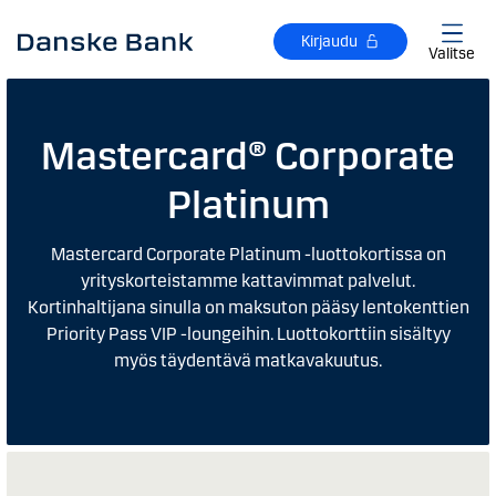
Siirry sisältöön
Kirjaudu
Valitse
Mastercard® Corporate
Platinum
Mastercard Corporate Platinum -luottokortissa on
yrityskorteistamme kattavimmat palvelut.
Kortinhaltijana sinulla on maksuton pääsy lentokenttien
Priority Pass VIP -loungeihin. Luottokorttiin sisältyy
myös täydentävä matkavakuutus.