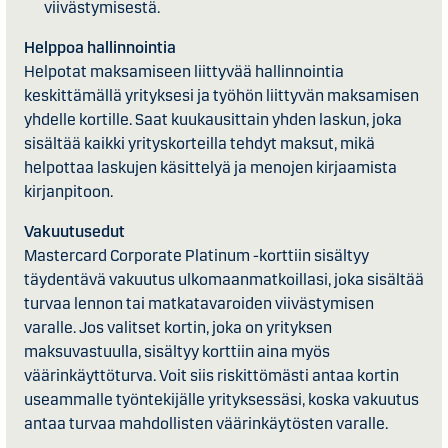
viivästymisestä.
Helppoa hallinnointia
Helpotat maksamiseen liittyvää hallinnointia
keskittämällä yrityksesi ja työhön liittyvän maksamisen
yhdelle kortille. Saat kuukausittain yhden laskun, joka
sisältää kaikki yrityskorteilla tehdyt maksut, mikä
helpottaa laskujen käsittelyä ja menojen kirjaamista
kirjanpitoon.
Vakuutusedut
Mastercard Corporate Platinum -korttiin sisältyy
täydentävä vakuutus ulkomaanmatkoillasi, joka sisältää
turvaa lennon tai matkatavaroiden viivästymisen
varalle. Jos valitset kortin, joka on yrityksen
maksuvastuulla, sisältyy korttiin aina myös
väärinkäyttöturva. Voit siis riskittömästi antaa kortin
useammalle työntekijälle yrityksessäsi, koska vakuutus
antaa turvaa mahdollisten väärinkäytösten varalle.