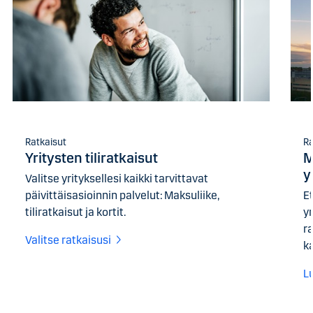
Ratkaisut
Ra
Yritysten tiliratkaisut
M
y
Valitse yrityksellesi kaikki tarvittavat
päivittäisasioinnin palvelut: Maksuliike,
E
tiliratkaisut ja kortit.
yr
r
Valitse ratkaisusi
ka
L