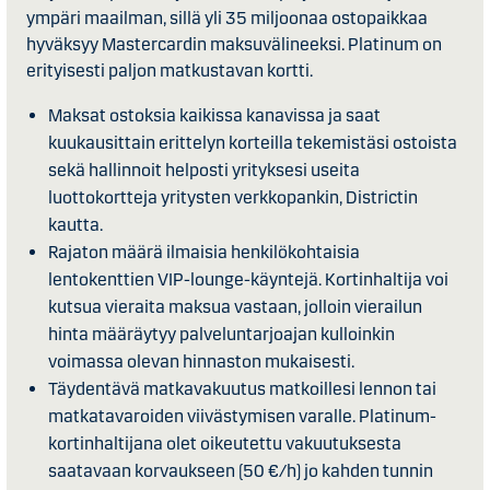
ympäri maailman, sillä yli 35 miljoonaa ostopaikkaa
hyväksyy Mastercardin maksuvälineeksi. Platinum on
erityisesti paljon matkustavan kortti.
Maksat ostoksia kaikissa kanavissa ja saat
kuukausittain erittelyn korteilla tekemistäsi ostoista
sekä hallinnoit helposti yrityksesi useita
luottokortteja yritysten verkkopankin, Districtin
kautta.
Rajaton määrä ilmaisia henkilökohtaisia
lentokenttien VIP-lounge-käyntejä. Kortinhaltija voi
kutsua vieraita maksua vastaan, jolloin vierailun
hinta määräytyy palveluntarjoajan kulloinkin
voimassa olevan hinnaston mukaisesti.
Täydentävä matkavakuutus matkoillesi lennon tai
matkatavaroiden viivästymisen varalle. Platinum-
kortinhaltijana olet oikeutettu vakuutuksesta
saatavaan korvaukseen (50 €/h) jo kahden tunnin