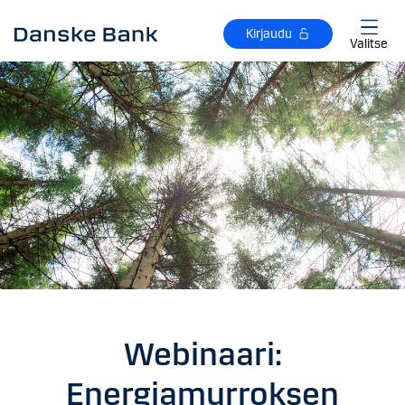
Siirry sisältöön
Kirjaudu
Valitse
Webinaari:
Energiamurroksen