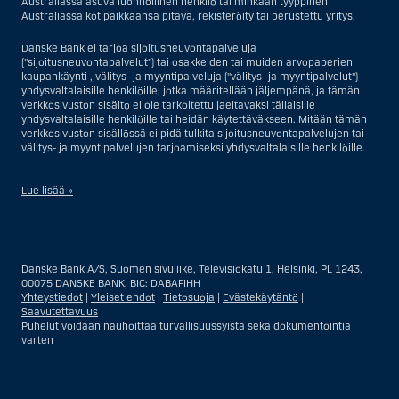
Australiassa asuva luonnollinen henkilö tai minkään tyyppinen
Australiassa kotipaikkaansa pitävä, rekisteröity tai perustettu yritys.
Danske Bank ei tarjoa sijoitusneuvontapalveluja
("sijoitusneuvontapalvelut") tai osakkeiden tai muiden arvopaperien
kaupankäynti-, välitys- ja myyntipalveluja ("välitys- ja myyntipalvelut")
yhdysvaltalaisille henkilöille, jotka määritellään jäljempänä, ja tämän
verkkosivuston sisältö ei ole tarkoitettu jaeltavaksi tällaisille
yhdysvaltalaisille henkilöille tai heidän käytettäväkseen. Mitään tämän
verkkosivuston sisällössä ei pidä tulkita sijoitusneuvontapalvelujen tai
välitys- ja myyntipalvelujen tarjoamiseksi yhdysvaltalaisille henkilöille.
Lue lisää »
Sijoitusneuvontapalvelujen osalta yhdysvaltalaiseksi henkilöksi
katsotaan Yhdysvalloissa asuva luonnollinen henkilö; tai Yhdysvalloissa
rekisteriin merkitty tai perustettu yritys tai yhtiö, pois lukien pätevistä
Danske Bank A/S, Suomen sivuliike, Televisiokatu 1, Helsinki, PL 1243,
liiketoiminnallisista syistä toimivan, säännellyn yhdysvaltalaisen
00075 DANSKE BANK, BIC: DABAFIHH
vakuutusyhtiön tai pankin offshore-sivuliikkeet tai asiamiehet; tai
Yhteystiedot
|
Yleiset ehdot
|
Tietosuoja
|
Evästekäytäntö
|
ulkomaisen, Yhdysvalloissa sijaitsevan ulkomaisen tahon sivuliike tai
Saavutettavuus
asiamies; tai trusti, jonka edunvalvoja on yhdysvaltalainen henkilö, paitsi
Puhelut voidaan nauhoittaa turvallisuussyistä sekä dokumentointia
jos sijoituspäätökset tekee tai niihin osallistuu ei-yhdysvaltalainen
varten
henkilö; tai kuolinpesä, jonka pesäjakaja tai pesänhoitaja on
yhdysvaltalainen henkilö, paitsi jos kuolinpesään sovelletaan ulkomaista
lainsäädäntöä ja jos sijoituspäätökset tekee tai niihin osallistuu ei-
yhdysvaltalainen henkilö; tai ei-harkinnanvarainen, yhdysvaltalaisen