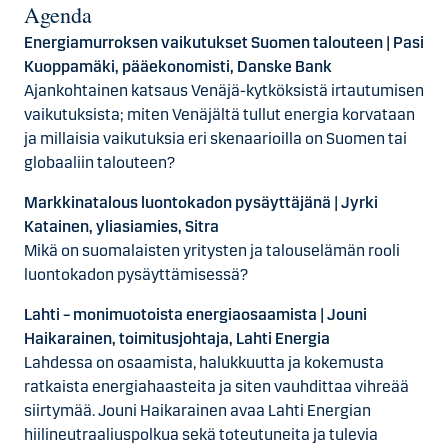
Agenda
Energiamurroksen vaikutukset Suomen talouteen | Pasi
Kuoppamäki, pääekonomisti, Danske Bank
Ajankohtainen katsaus Venäjä-kytköksistä irtautumisen
vaikutuksista; miten Venäjältä tullut energia korvataan
ja millaisia vaikutuksia eri skenaarioilla on Suomen tai
globaaliin talouteen?
Markkinatalous luontokadon pysäyttäjänä | Jyrki
Katainen, yliasiamies, Sitra
Mikä on suomalaisten yritysten ja talouselämän rooli
luontokadon pysäyttämisessä?
Lahti – monimuotoista energiaosaamista | Jouni
Haikarainen, toimitusjohtaja, Lahti Energia
Lahdessa on osaamista, halukkuutta ja kokemusta
ratkaista energiahaasteita ja siten vauhdittaa vihreää
siirtymää. Jouni Haikarainen avaa Lahti Energian
hiilineutraaliuspolkua sekä toteutuneita ja tulevia