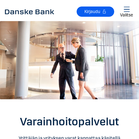
Siirry sisältöön
Kirjaudu
Valitse
Varainhoitopalvelut
Yrittäjän ja yrityksen varat kannattaa käsitellä