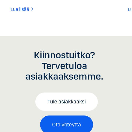
Lue lisää
L
Kiinnostuitko?
Tervetuloa
asiakkaaksemme.
Tule asiakkaaksi
Ota yhteyttä