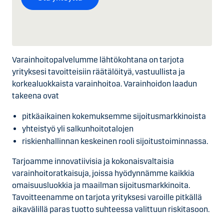
Varainhoitopalvelumme lähtökohtana on tarjota
yrityksesi tavoitteisiin räätälöityä, vastuullista ja
korkealuokkaista varainhoitoa. Varainhoidon laadun
takeena ovat
pitkäaikainen kokemuksemme sijoitusmarkkinoista
yhteistyö yli salkunhoitotalojen
riskienhallinnan keskeinen rooli sijoitustoiminnassa.
Tarjoamme innovatiivisia ja kokonaisvaltaisia
varainhoitoratkaisuja, joissa hyödynnämme kaikkia
omaisuusluokkia ja maailman sijoitusmarkkinoita.
Tavoitteenamme on tarjota yrityksesi varoille pitkällä
aikavälillä paras tuotto suhteessa valittuun riskitasoon.