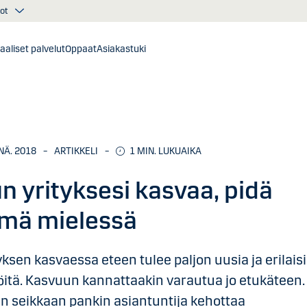
ot
taaliset palvelut
Oppaat
Asiakastuki
INÄ. 2018
–
ARTIKKELI
–
1
MIN. LUKUAIKA
n yrityksesi kasvaa, pidä
mä mielessä
yksen kasvaessa eteen tulee paljon uusia ja erilais
öitä. Kasvuun kannattaakin varautua jo etukäteen.
n seikkaan pankin asiantuntija kehottaa