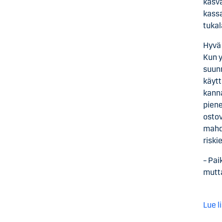
kasva
kassa
tukal
Hyvä 
Kun y
suunn
käytt
kann
piene
ostov
mahdo
riski
– Pai
mutta
Lue 