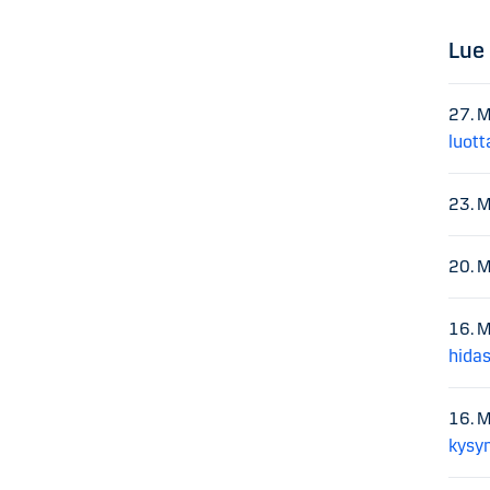
Lue
27. 
luott
23. 
20. 
16. 
hida
16. 
kysy