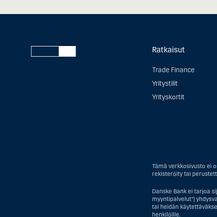
Ratkaisut
Trade Finance
Yritystilit
Yrityskortit
Tämä verkkosivusto ei ol
rekisteröity tai perustett
Danske Bank ei tarjoa si
myyntipalvelut") yhdysval
tai heidän käytettäväkse
henkilöille.