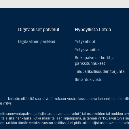
Digitaaliset palvelut
Hyödyllistä tietoa
Digitaalinen pankkisi
Yritysehdot
Yritysrahoitus
Sulkupalvelu – kortit ja
pankkitunnukset
Talousrikollisuuden torjunta
Ilmiantosivusto
e tarkoitettu eikä sitä saa käyttää kukaan Australiassa asuva luonnollinen henkil
u yritys.
joitusneuvontapalveluja ("sijoitusneuvontapalvelut") tai osakkeiden tai muiden arvo
talaisille henkilöille, jotka määritellään jäljempänä, ja tämän verkkosivuston sisältö 
en. Mitään tämän verkkosivuston sisällössä ei pidä tulkita sijoitusneuvontapalveluj