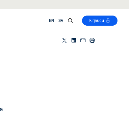
EN
SV
Kirjaudu
ia