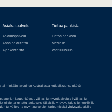
Asiakaspalvelu
Tietoa pankista
Asiakaspalvelu
Tietoa pankista
Anna palautetta
Medialle
Ajankohtaista
Vastuullisuus
ö tai minkään tyyppinen Australiassa kotipaikkaansa pitävä,
paperien kaupankäynti-, välitys- ja myyntipalveluja ("välitys- ja
ei ole tarkoitettu jaeltavaksi tällaisille yhdysvaltalaisille henkilöille
en tai välitys- ja myyntipalvelujen tarjoamiseksi yhdysvaltalaisille