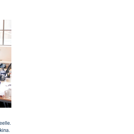
elle.
kina.