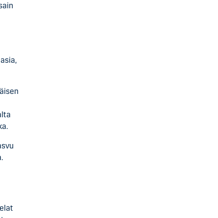
sain
asia,
täisen
alta
ka.
asvu
a.
elat