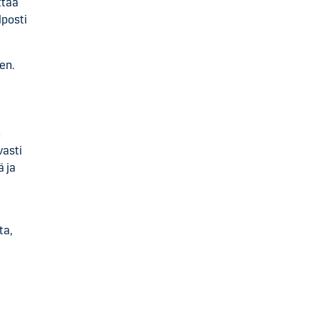
ttaa
lposti
en.
n
vasti
ä ja
ta,