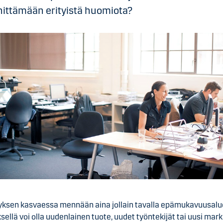
nittämään erityistä huomiota?
tyksen kasvaessa mennään aina jollain tavalla epämukavuusalue
ksellä voi olla uudenlainen tuote, uudet työntekijät tai uusi mark