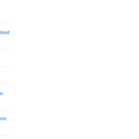
ykset
vu
rin