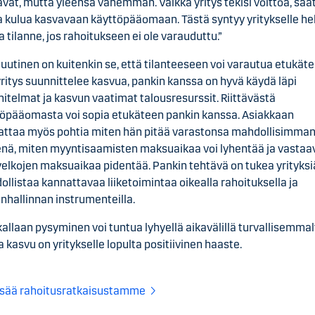
vat, mutta yleensä vähemmän. Vaikka yritys tekisi voittoa, saa
 kulua kasvavaan käyttöpääomaan. Tästä syntyy yritykselle he
a tilanne, jos rahoitukseen ei ole varauduttu.”
uutinen on kuitenkin se, että tilanteeseen voi varautua etukäte
ritys suunnittelee kasvua, pankin kanssa on hyvä käydä läpi
itelmat ja kasvun vaatimat talousresurssit. Riittävästä
öpääomasta voi sopia etukäteen pankin kanssa. Asiakkaan
attaa myös pohtia miten hän pitää varastonsa mahdollisimma
nä, miten myyntisaamisten maksuaikaa voi lyhentää ja vastaa
elkojen maksuaikaa pidentää. Pankin tehtävä on tukea yrityksi
llistaa kannattavaa liiketoimintaa oikealla rahoituksella ja
enhallinnan instrumenteilla.
kallaan pysyminen voi tuntua lyhyellä aikavälillä turvallisemmal
 kasvu on yritykselle lopulta positiivinen haaste.
lisää rahoitusratkaisustamme