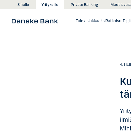
Siirry sisältöön
Muut sivust
Sinulle
Yrityksille
Private Banking
Tule asiakkaaksi
Ratkaisut
Digi
4. HE
Ku
tä
Yrit
ilmi
Mihi