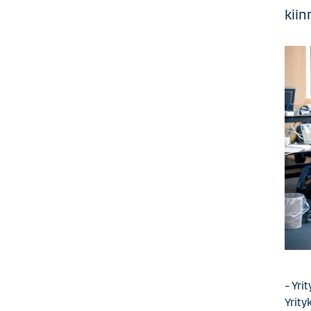
kiin
– Yri
Yrity