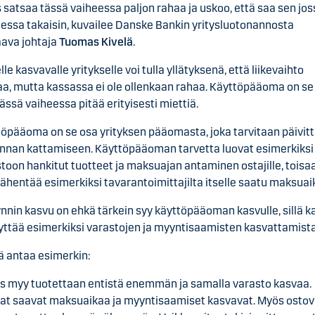
s satsaa tässä vaiheessa paljon rahaa ja uskoo, että saa sen jos
essa takaisin, kuvailee Danske Bankin yritysluotonannosta
aava johtaja
Tuomas Kivelä
.
le kasvavalle yritykselle voi tulla yllätyksenä, että liikevaihto
a, mutta kassassa ei ole ollenkaan rahaa. Käyttöpääoma on se 
tässä vaiheessa pitää erityisesti miettiä.
öpääoma on se osa yrityksen pääomasta, joka tarvitaan päivit
nnan kattamiseen. Käyttöpääoman tarvetta luovat esimerkiksi
toon hankitut tuotteet ja maksuajan antaminen ostajille, toisa
vähentää esimerkiksi tavarantoimittajilta itselle saatu maksuai
nnin kasvu on ehkä tärkein syy käyttöpääoman kasvulle, sillä k
yttää esimerkiksi varastojen ja myyntisaamisten kasvattamist
ä antaa esimerkin:
ys myy tuotettaan entistä enemmän ja samalla varasto kasvaa.
at saavat maksuaikaa ja myyntisaamiset kasvavat. Myös ostov