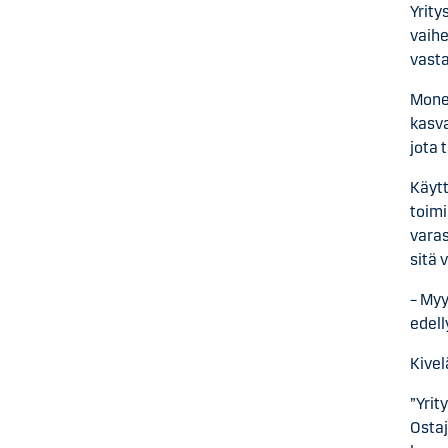
Yrity
vaihe
vast
Monel
kasva
jota 
Käytt
toimi
varas
sitä 
– Myy
edell
Kivel
”Yrit
Ostaj