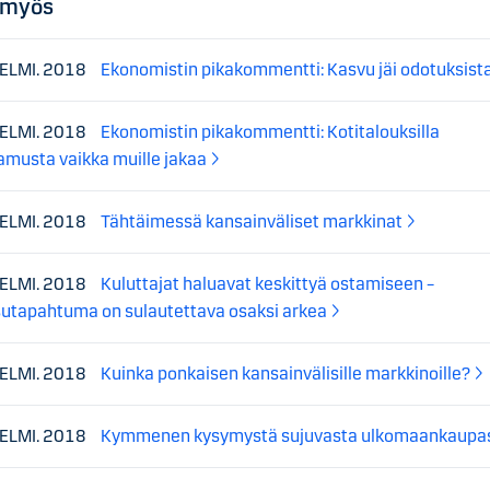
 myös
HELMI. 2018
Ekonomistin pikakommentti: Kasvu jäi odotuksist
HELMI. 2018
Ekonomistin pikakommentti: Kotitalouksilla
amusta vaikka muille jakaa
HELMI. 2018
Tähtäimessä kansainväliset markkinat
HELMI. 2018
Kuluttajat haluavat keskittyä ostamiseen –
utapahtuma on sulautettava osaksi arkea
HELMI. 2018
Kuinka ponkaisen kansainvälisille markkinoille?
HELMI. 2018
Kymmenen kysymystä sujuvasta ulkomaankaupa