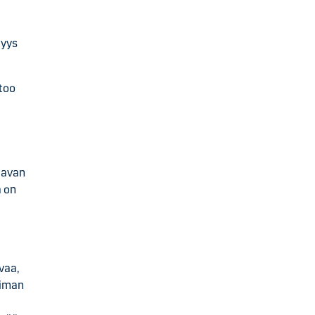
myys
too
saavan
a on
vaa,
oiman