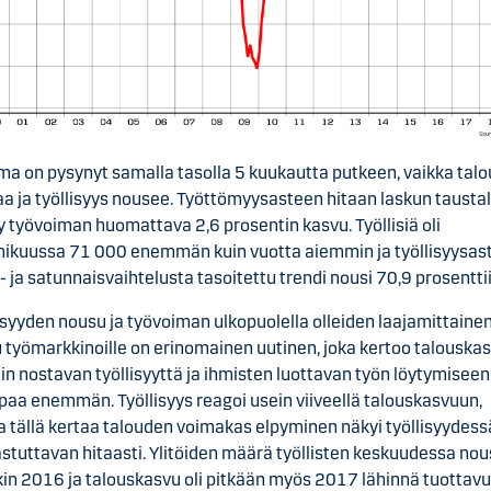
a on pysynyt samalla tasolla 5 kuukautta putkeen, vaikka talo
a ja työllisyys nousee. Työttömyysasteen hitaan laskun tausta
y työvoiman huomattava 2,6 prosentin kasvu. Työllisiä oli
ikuussa 71 000 enemmän kuin vuotta aiemmin ja työllisyysas
- ja satunnaisvaihtelusta tasoitettu trendi nousi 70,9 prosenttii
isyyden nousu ja työvoiman ulkopuolella olleiden laajamittaine
 työmarkkinoille on erinomainen uutinen, joka kertoo talouska
in nostavan työllisyyttä ja ihmisten luottavan työn löytymiseen
aa enemmän. Työllisyys reagoi usein viiveellä talouskasvuun,
 tällä kertaa talouden voimakas elpyminen näkyi työllisyydess
stuttavan hitaasti. Ylitöiden määrä työllisten keskuudessa nou
in 2016 ja talouskasvu oli pitkään myös 2017 lähinnä tuottav