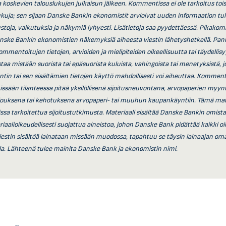
koskevien talouslukujen julkaisun jälkeen. Kommentissa ei ole tarkoitus toi
lukuja; sen sijaan Danske Bankin ekonomistit arvioivat uuden informaation tu
austoja, vaikutuksia ja näkymiä lyhyesti. Lisätietoja saa pyydettäessä. Pikako
nske Bankin ekonomistien näkemyksiä aiheesta viestin lähetyshetkellä. Pank
mmentoitujen tietojen, arvioiden ja mielipiteiden oikeellisuutta tai täydellisy
taa mistään suorista tai epäsuorista kuluista, vahingoista tai menetyksistä, j
in tai sen sisältämien tietojen käyttö mahdollisesti voi aiheuttaa. Kommentt
issään tilanteessa pitää yksilöllisenä sijoitusneuvontana, arvopaperien myynti
jouksena tai kehotuksena arvopaperi- tai muuhun kaupankäyntiin. Tämä mat
laissa tarkoitettua sijoitustutkimusta. Materiaali sisältää Danske Bankin omis
iaalioikeudellisesti suojattua aineistoa, johon Danske Bank pidättää kaikki o
viestin sisältöä lainataan missään muodossa, tapahtuu se täysin lainaajan oma
la. Lähteenä tulee mainita Danske Bank ja ekonomistin nimi.