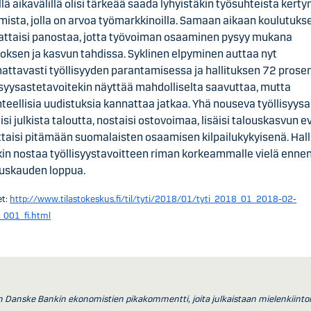
llä aikavälillä olisi tärkeää saada lyhyistäkin työsuhteista ker
ista, jolla on arvoa työmarkkinoilla. Samaan aikaan koulutuks
attaisi panostaa, jotta työvoiman osaaminen pysyy mukana
ksen ja kasvun tahdissa. Syklinen elpyminen auttaa nyt
ttavasti työllisyyden parantamisessa ja hallituksen 72 prosen
isyysastetavoitekin näyttää mahdolliselta saavuttaa, mutta
teellisia uudistuksia kannattaa jatkaa. Yhä nouseva työllisyys
isi julkista taloutta, nostaisi ostovoimaa, lisäisi talouskasvun e
ttaisi pitämään suomalaisten osaamisen kilpailukykyisenä. Hall
kin nostaa työllisyystavoitteen riman korkeammalle vielä enne
tuskauden loppua.
et:
http://www.tilastokeskus.fi/til/tyti/2018/01/tyti_2018_01_2018-02-
_001_fi.html
 Danske Bankin ekonomistien pikakommentti, joita julkaistaan mielenkiinto