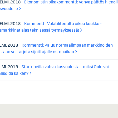
HELMI. 2018
Ekonomistin pikakommentti: Vahva päätös hienol
svuodelle
HELMI. 2018
Kommentti: Volatiliteetilta oikea koukku -
emarkkinat alas teknisessä tyrmäyksessä!
ELMI. 2018
Kommentti: Paluu normaalimpaan markkinoiden
ntaan voi tarjota sijoittajalle ostopaikan
ELMI. 2018
Startupeilla vahva kasvualusta – miksi Oulu voi
alisoida kaiken?