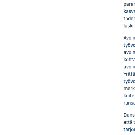
paran
kasva
toden
laski
Avoim
työvo
avoim
kohta
avoim
Yritt
työvo
merki
kuite
runsa
Dans
että 
tarj