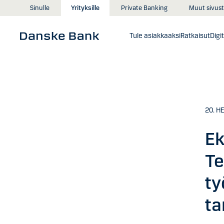
Siirry sisältöön
Muut sivust
Sinulle
Yrityksille
Private Banking
Tule asiakkaaksi
Ratkaisut
Digi
20. H
Ek
Te
ty
t