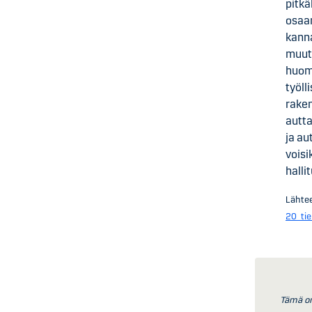
pitkä
osaam
kann
muuto
huoma
työll
raken
autta
ja au
voisi
halli
Lähte
20_tie
Tämä on