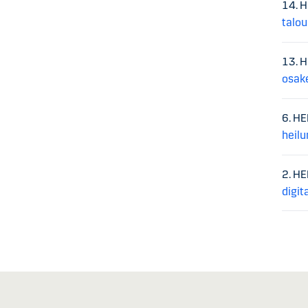
14. 
talou
13. 
osak
6. H
heilu
2. H
digit