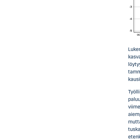
Lukem
kasva
löyty
tamm
kausi
Työll
paluu
viime
aiemp
mutta
tuska
etenk