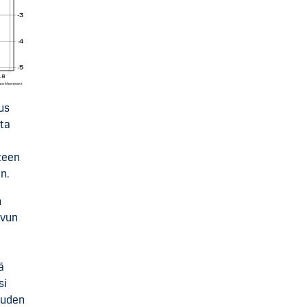
us
lta
teen
n.
n
svun
ä
si
uuden