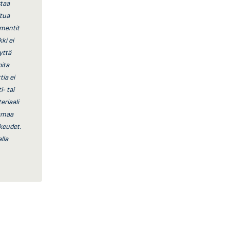
staa
ltua
mmentit
ki ei
yttä
oita
ia ei
- tai
eriaali
tamaa
ikeudet.
lla