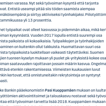
emisen varassa. Nyt sekä työvoiman kysyntä että tarjonta
vat. Entistä useampi pitää siis töiden saamista aiempaa
näköisempänä ja siirtyy aktiiviseksi työnhakijaksi. Piilotyöttö
 tammikuussa yli 13 prosenttia.
et työpaikat ovat olleet kasvussa jo pidemmän aikaa, mikä ker
iman kysynnästä. Vuoden 2017 lopulla entistä suurempi osa
ista paikoista oli kokoaikaisia. Työpaikkojen ja työnhakijoiden
aminen on kuitenkin ollut takkuista. Huomattavan suuri osa
ista työpaikoista luokitellaan vaikeasti täytettäviksi. Suomen
äjien tuoreen kyselyn mukaan yli puolet pk-yrityksistä kokee o
iman saatavuuden rajoittavan jossain määrin kasvua. Ongelm
ttävä etenkin rakentamisessa. Viimeisten kuukausien luvut
nkin kertovat, että onnistuneitakin rekrytointeja on syntynyt
asti.
ke Bankin pääekonomistin
Pasi Kuoppamäen
mukaan on luulta
työttömien aktivointitoimet ja talouskasvu nostavat sekä työv
ontaa että työvoiman tarvetta lisää 2018. Kuoppamäen mukaan