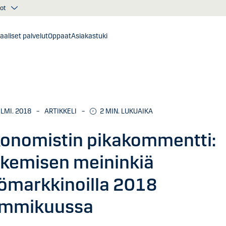
ot
taaliset palvelut
Oppaat
Asiakastuki
ELMI. 2018
–
ARTIKKELI
–
2
MIN. LUKUAIKA
onomistin pikakommentti:
kemisen meininkiä
ömarkkinoilla 2018
ammikuussa