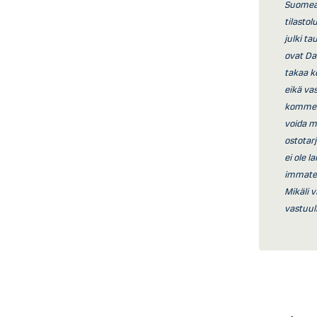
Suomea 
tilasto
julki t
ovat Da
takaa ko
eikä vas
komment
voida m
ostotar
ei ole 
immater
Mikäli 
vastuul