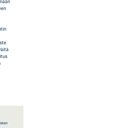
tymään
een
tin
aste
väitä
itus
n
isten