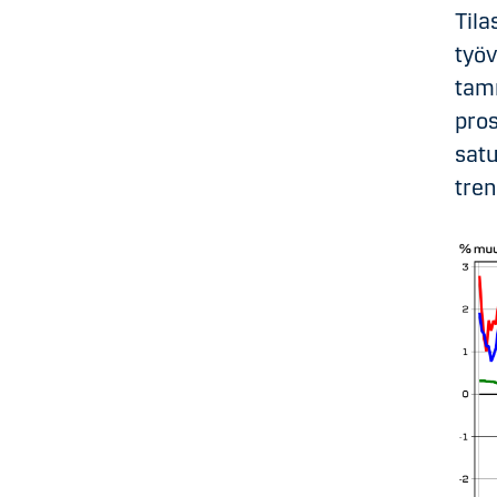
Til
työ
tamm
pros
satu
tren