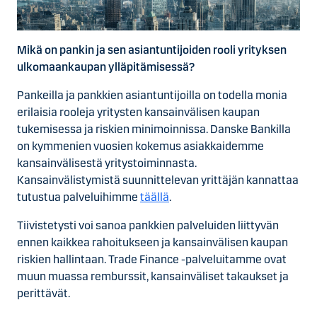
Mikä on pankin ja sen asiantuntijoiden rooli yrityksen
ulkomaankaupan ylläpitämisessä?
Pankeilla ja pankkien asiantuntijoilla on todella monia
erilaisia rooleja yritysten kansainvälisen kaupan
tukemisessa ja riskien minimoinnissa. Danske Bankilla
on kymmenien vuosien kokemus asiakkaidemme
kansainvälisestä yritystoiminnasta.
Kansainvälistymistä suunnittelevan yrittäjän kannattaa
tutustua palveluihimme
täällä
.
Tiivistetysti voi sanoa pankkien palveluiden liittyvän
ennen kaikkea rahoitukseen ja kansainvälisen kaupan
riskien hallintaan. Trade Finance -palveluitamme ovat
muun muassa remburssit, kansainväliset takaukset ja
perittävät.