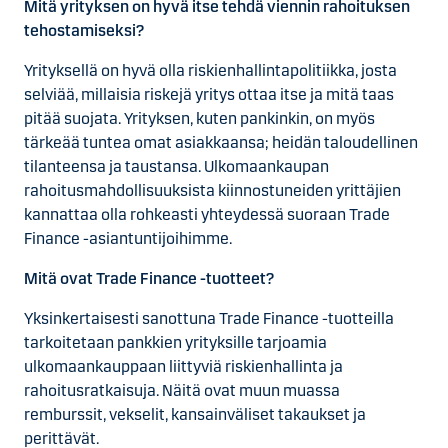
Mitä yrityksen on hyvä itse tehdä viennin rahoituksen
tehostamiseksi?
Yrityksellä on hyvä olla riskienhallintapolitiikka, josta
selviää, millaisia riskejä yritys ottaa itse ja mitä taas
pitää suojata. Yrityksen, kuten pankinkin, on myös
tärkeää tuntea omat asiakkaansa; heidän taloudellinen
tilanteensa ja taustansa. Ulkomaankaupan
rahoitusmahdollisuuksista kiinnostuneiden yrittäjien
kannattaa olla rohkeasti yhteydessä suoraan Trade
Finance -asiantuntijoihimme.
Mitä ovat Trade Finance -tuotteet?
Yksinkertaisesti sanottuna Trade Finance -tuotteilla
tarkoitetaan pankkien yrityksille tarjoamia
ulkomaankauppaan liittyviä riskienhallinta ja
rahoitusratkaisuja. Näitä ovat muun muassa
remburssit, vekselit, kansainväliset takaukset ja
perittävät.