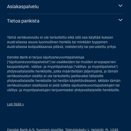
Asiakaspalvelu
Tietoa pankista
Tämä verkkosivusto ei ole tarkoitettu eikä sitä saa käyttää kukaan
Australiassa asuva luonnollinen henkilö tai minkään tyyppinen
Australiassa kotipaikkaansa pitävä, rekisteröity tai perustettu yritys.
Danske Bank ei tarjoa sijoitusneuvontapalveluja
("sijoitusneuvontapalvelut") tai osakkeiden tai muiden arvopaperien
kaupankäynti-, välitys- ja myyntipalveluja ("välitys- ja myyntipalvelut")
yhdysvaltalaisille henkilöille, jotka määritellään jäljempänä, ja tämän
verkkosivuston sisältö ei ole tarkoitettu jaeltavaksi tällaisille
yhdysvaltalaisille henkilöille tai heidän käytettäväkseen. Mitään tämän
verkkosivuston sisällössä ei pidä tulkita sijoitusneuvontapalvelujen tai
välitys- ja myyntipalvelujen tarjoamiseksi yhdysvaltalaisille henkilöille.
Lue lisää »
Sijoitusneuvontapalvelujen osalta yhdysvaltalaiseksi henkilöksi
katsotaan Yhdysvalloissa asuva luonnollinen henkilö; tai Yhdysvalloissa
rekisteriin merkitty tai perustettu yritys tai yhtiö, pois lukien pätevistä
Danske Bank A/S, Suomen sivuliike, Televisiokatu 1, Helsinki, PL 1243,