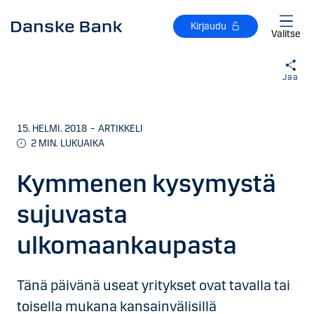
Siirry sisältöön
Kirjaudu
Valitse
Jaa
15. HELMI. 2018
–
ARTIKKELI
2
MIN. LUKUAIKA
Kymmenen kysymystä
sujuvasta
ulkomaankaupasta
Tänä päivänä useat yritykset ovat tavalla tai
toisella mukana kansainvälisillä