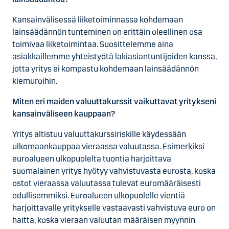
Kansainvälisessä liiketoiminnassa kohdemaan
lainsäädännön tunteminen on erittäin oleellinen osa
toimivaa liiketoimintaa. Suosittelemme aina
asiakkaillemme yhteistyötä lakiasiantuntijoiden kanssa,
jotta yritys ei kompastu kohdemaan lainsäädännön
kiemuroihin.
Miten eri maiden valuuttakurssit vaikuttavat yritykseni
kansainväliseen kauppaan?
Yritys altistuu valuuttakurssiriskille käydessään
ulkomaankauppaa vieraassa valuutassa. Esimerkiksi
euroalueen ulkopuolelta tuontia harjoittava
suomalainen yritys hyötyy vahvistuvasta eurosta, koska
ostot vieraassa valuutassa tulevat euromääräisesti
edullisemmiksi. Euroalueen ulkopuolelle vientiä
harjoittavalle yritykselle vastaavasti vahvistuva euro on
haitta, koska vieraan valuutan määräisen myynnin