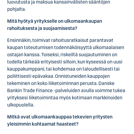
luovutusta ja maksua kansainvälisten sääntöjen
pohjalta.
Mitä hyötyä yritykselle on ulkomaankaupan
rahoituksesta ja suojaamisesta?
Ensinnäkin, toimivat rahoitusratkaisut parantavat
kaupan toteutumisen todennäköisyyttä ulkomaalaisen
ostajan kanssa. Toiseksi, riskeiltä suojautuminen on
todella tärkeää erityisesti silloin, kun kyseessä on uusi
kauppakumppani, tai kohdemaa on taloudellisesti tai
poliittisesti epävakaa. Onnistuneiden kauppojen
tekeminen on koko liiketoiminnan perusta. Danske
Bankin Trade Finance -palveluiden avulla voimme tukea
yrityksesi liiketoimintaa myös kotimaan markkinoiden
ulkopuolella.
Mitkä ovat ulkomaankauppaa tekevien yritysten
yleisimmin kohtaamat haasteet?