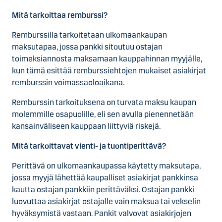
Mitä tarkoittaa remburssi?
Remburssilla tarkoitetaan ulkomaankaupan
maksutapaa, jossa pankki sitoutuu ostajan
toimeksiannosta maksamaan kauppahinnan myyjälle,
kun tämä esittää remburssiehtojen mukaiset asiakirjat
remburssin voimassaoloaikana.
Remburssin tarkoituksena on turvata maksu kaupan
molemmille osapuolille, eli sen avulla pienennetään
kansainväliseen kauppaan liittyviä riskejä.
Mitä tarkoittavat vienti- ja tuontiperittävä?
Perittävä on ulkomaankaupassa käytetty maksutapa,
jossa myyjä lähettää kaupalliset asiakirjat pankkinsa
kautta ostajan pankkiin perittäväksi. Ostajan pankki
luovuttaa asiakirjat ostajalle vain maksua tai vekselin
hyväksymistä vastaan. Pankit valvovat asiakirjojen