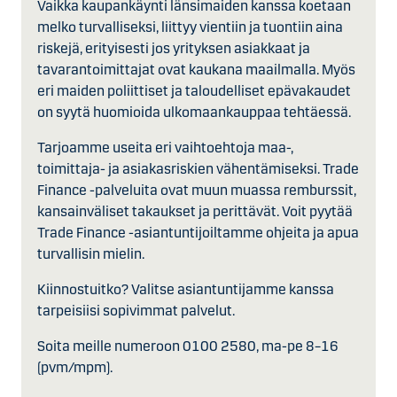
Vaikka kaupankäynti länsimaiden kanssa koetaan
melko turvalliseksi, liittyy vientiin ja tuontiin aina
riskejä, erityisesti jos yrityksen asiakkaat ja
tavarantoimittajat ovat kaukana maailmalla. Myös
eri maiden poliittiset ja taloudelliset epävakaudet
on syytä huomioida ulkomaankauppaa tehtäessä.
Tarjoamme useita eri vaihtoehtoja maa-,
toimittaja- ja asiakasriskien vähentämiseksi. Trade
Finance -palveluita ovat muun muassa remburssit,
kansainväliset takaukset ja perittävät. Voit pyytää
Trade Finance -asiantuntijoiltamme ohjeita ja apua
turvallisin mielin.
Kiinnostuitko? Valitse asiantuntijamme kanssa
tarpeisiisi sopivimmat palvelut.
Soita meille numeroon 0100 2580, ma-pe 8–16
(pvm/mpm).