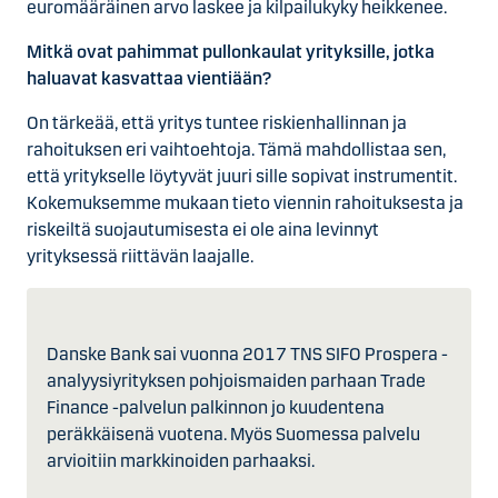
euromääräinen arvo laskee ja kilpailukyky heikkenee.
Mitkä ovat pahimmat pullonkaulat yrityksille, jotka
haluavat kasvattaa vientiään?
On tärkeää, että yritys tuntee riskienhallinnan ja
rahoituksen eri vaihtoehtoja. Tämä mahdollistaa sen,
että yritykselle löytyvät juuri sille sopivat instrumentit.
Kokemuksemme mukaan tieto viennin rahoituksesta ja
riskeiltä suojautumisesta ei ole aina levinnyt
yrityksessä riittävän laajalle.
Danske Bank sai vuonna 2017 TNS SIFO Prospera -
analyysiyrityksen pohjoismaiden parhaan Trade
Finance -palvelun palkinnon jo kuudentena
peräkkäisenä vuotena. Myös Suomessa palvelu
arvioitiin markkinoiden parhaaksi.