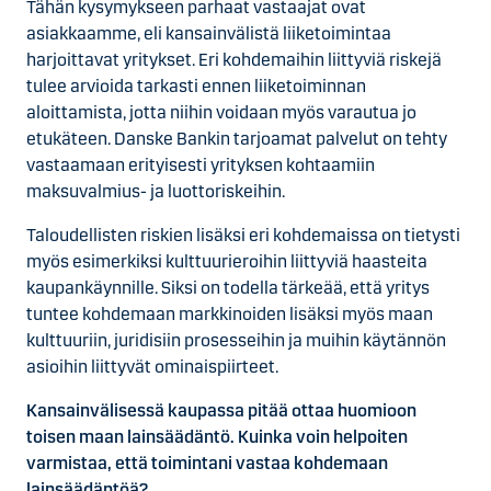
Tähän kysymykseen parhaat vastaajat ovat
asiakkaamme, eli kansainvälistä liiketoimintaa
harjoittavat yritykset. Eri kohdemaihin liittyviä riskejä
tulee arvioida tarkasti ennen liiketoiminnan
aloittamista, jotta niihin voidaan myös varautua jo
etukäteen. Danske Bankin tarjoamat palvelut on tehty
vastaamaan erityisesti yrityksen kohtaamiin
maksuvalmius- ja luottoriskeihin.
Taloudellisten riskien lisäksi eri kohdemaissa on tietysti
myös esimerkiksi kulttuurieroihin liittyviä haasteita
kaupankäynnille. Siksi on todella tärkeää, että yritys
tuntee kohdemaan markkinoiden lisäksi myös maan
kulttuuriin, juridisiin prosesseihin ja muihin käytännön
asioihin liittyvät ominaispiirteet.
Kansainvälisessä kaupassa pitää ottaa huomioon
toisen maan lainsäädäntö. Kuinka voin helpoiten
varmistaa, että toimintani vastaa kohdemaan
lainsäädäntöä?