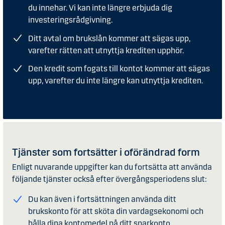
du innehar. Vi kan inte längre erbjuda dig
investeringsrådgivning.
Ditt avtal om brukslån kommer att sägas upp,
varefter rätten att utnyttja krediten upphör.
Den kredit som fogats till kontot kommer att sägas
upp, varefter du inte längre kan utnyttja krediten.
Tjänster som fortsätter i oförändrad form
Enligt nuvarande uppgifter kan du fortsätta att använda
följande tjänster också efter övergångsperiodens slut:
Du kan även i fortsättningen använda ditt
brukskonto för att sköta din vardagsekonomi och
hålla dina kontomedel på ditt sparkonto.