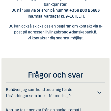
banktjänster.
Du når oss via telefon på numret
+358 200 25883
(lna/msa) vardagar kl. 9–16 (EET).
Du kan också skicka oss en begäran om kontakt via e-
post på adressen livlingabroad@danskebank.fi.
Vi kontaktar dig snarast möjligt.
Frågor och svar
Behöver jag som kund oroa mig för de
förändringar som brexit för med sig?
Kan jag ta ut pengar från en bankautomat i