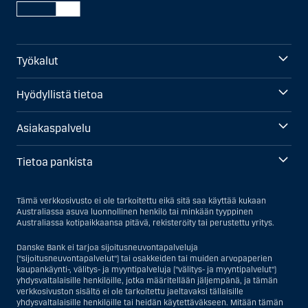
Työkalut
Hyödyllistä tietoa
Asiakaspalvelu
Tietoa pankista
Tämä verkkosivusto ei ole tarkoitettu eikä sitä saa käyttää kukaan
Australiassa asuva luonnollinen henkilö tai minkään tyyppinen
Australiassa kotipaikkaansa pitävä, rekisteröity tai perustettu yritys.
Danske Bank ei tarjoa sijoitusneuvontapalveluja
("sijoitusneuvontapalvelut") tai osakkeiden tai muiden arvopaperien
kaupankäynti-, välitys- ja myyntipalveluja ("välitys- ja myyntipalvelut")
yhdysvaltalaisille henkilöille, jotka määritellään jäljempänä, ja tämän
verkkosivuston sisältö ei ole tarkoitettu jaeltavaksi tällaisille
yhdysvaltalaisille henkilöille tai heidän käytettäväkseen. Mitään tämän