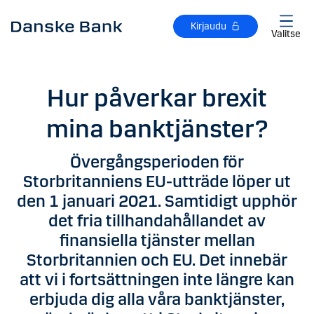
Siirry sisältöön
Kirjaudu
Valitse
Hur påverkar brexit
mina banktjänster?
Övergångsperioden för
Storbritanniens EU-utträde löper ut
den 1 januari 2021. Samtidigt upphör
det fria tillhandahållandet av
finansiella tjänster mellan
Storbritannien och EU. Det innebär
att vi i fortsättningen inte längre kan
erbjuda dig alla våra banktjänster,