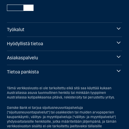
Työkalut
Hyödyllistä tietoa
Asiakaspalvelu
Tietoa pankista
Tämä verkkosivusto ei ole tarkoitettu eikä sitä saa käyttää kukaan
Australiassa asuva luonnollinen henkilö tai minkään tyyppinen
Australiassa kotipaikkaansa pitävä, rekisteröity tai perustettu yritys.
Danske Bank ei tarjoa sijoitusneuvontapalveluja
("sijoitusneuvontapalvelut") tai osakkeiden tai muiden arvopaperien
kaupankäynti-, välitys- ja myyntipalveluja ("välitys- ja myyntipalvelut")
yhdysvaltalaisille henkilöille, jotka määritellään jäljempänä, ja tämän
verkkosivuston sisältö ei ole tarkoitettu jaeltavaksi tällaisille