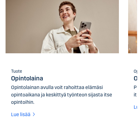
Tuote
O
Opintolaina
O
Opintolainan avulla voit rahoittaa elämäsi
P
opintoaikana ja keskittyä työnteon sijasta itse
i
opintoihin.
L
Lue lisää