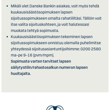
Mikäli olet Danske Bankin asiakas, voit myös tehdä
kuukausisäästösopimuksen lapsen
sijoitussopimukseen omalta rahatililtäsi. Tällöin voit
itse valita sijoituskohteen, ja voit halutessasi
muokata tehtyä sopimusta.
Kuukausisäästösopimuksen tekeminen lapsen
sijoitussopimukseen onnistuu olemalla puhelimitse
yhteydessä sijoitusasiantuntijoihimme: 0200 2580
ma–pe 9–16 (pvm/mpm).
Sopimusta varten tarvitset lapsen
säilytystilin/rahastosalkun numeron lapsen
huoltajalta.