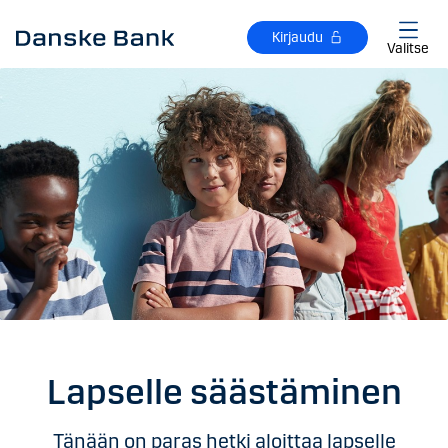
Siirry sisältöön
Kirjaudu
Valitse
Lapselle säästäminen
Tänään on paras hetki aloittaa lapselle