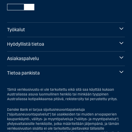
Työkalut
Hyödyllistä tietoa
Asiakaspalvelu
Tietoa pankista
Tämä verkkosivusto ei ole tarkoitettu eikä sitä saa käyttää kukaan
Australiassa asuva luonnollinen henkilö tai minkään tyyppinen
Australiassa kotipaikkaansa pitävä, rekisteröity tai perustettu yritys.
Danske Bank ei tarjoa sijoitusneuvontapalveluja
("sijoitusneuvontapalvelut") tai osakkeiden tai muiden arvopaperien
kaupankäynti-, välitys- ja myyntipalveluja ("välitys- ja myyntipalvelut")
yhdysvaltalaisille henkilöille, jotka määritellään jäljempänä, ja tämän
verkkosivuston sisältö ei ole tarkoitettu jaeltavaksi tällaisille