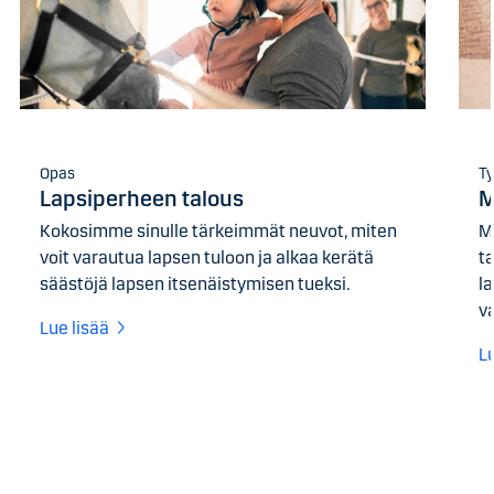
Opas
Ty
Lapsiperheen talous
M
Kokosimme sinulle tärkeimmät neuvot, miten
M
voit varautua lapsen tuloon ja alkaa kerätä
ta
säästöjä lapsen itsenäistymisen tueksi.
l
v
Lue lisää
L