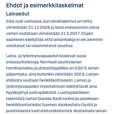
Ehdot ja esimerkkilaskelmat
Lainaedut
Edut ovat voimassa, kun lainahakemus on tehty
viimeistään 31.12.2026 ja laina ensiasunnon ostoa
varten nostetaan viimeistään 31.3.2027. Etujen
saaminen edellyttää, että lainanhakija ei ole aiemmin
omistanut tai osaomistanut asuntoa.
Laina- ja lyhennysvapaaedut koskevat uusia
ensiasuntolainoja. Normaali asuntolainan
toimitusmaksu ja järjestelypalkkio on 0,60 % lainan
pääomasta, aina kuitenkin vähintään 300 €. Lainan
ehdoista sovitaan henkilökohtaisesti. Lainan ja
lyhennysvapaiden myöntäminen edellyttävät aina
hyväksyttyä luottopäätöstä. Luottopäätöksen
tekemistä varten Danske Bank tarkistaa asiakkaan
henkilöluottotiedot Suomen Asiakastieto Oy:stä ja
positiivisesta luottotietorekisteristä. Nostamalla lainan