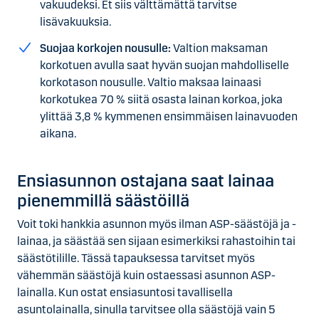
vakuudeksi. Et siis välttämättä tarvitse
lisävakuuksia.
Suojaa korkojen nousulle:
Valtion maksaman
korkotuen avulla saat hyvän suojan mahdolliselle
korkotason nousulle. Valtio maksaa lainaasi
korkotukea 70 % siitä osasta lainan korkoa, joka
ylittää 3,8 % kymmenen ensimmäisen lainavuoden
aikana.
Ensiasunnon ostajana saat lainaa
pienemmillä säästöillä
Voit toki hankkia asunnon myös ilman ASP-säästöjä ja -
lainaa, ja säästää sen sijaan esimerkiksi rahastoihin tai
säästötilille. Tässä tapauksessa tarvitset myös
vähemmän säästöjä kuin ostaessasi asunnon ASP-
lainalla. Kun ostat ensiasuntosi tavallisella
asuntolainalla, sinulla tarvitsee olla säästöjä vain 5