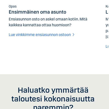
Opas
Ko
Ensimmäinen oma asunto
L
Ensiasunnon osto on askel omaan kotiin. Mitä
M
kaikkea kannattaa ottaa huomioon?
y
pä
Lue vinkkimme ensiasunnon ostoon
(c
L
Haluatko ymmärtää
taloutesi kokonaisuutta
paremmin?