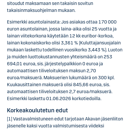
sitoudut maksamaan sen takaisin sovitun
takaisinmaksuohjelman mukaan.
Esimerkki asuntolainasta: Jos asiakas ottaa 170 000
euron asuntolainan, jossa laina-aika olisi 25 vuotta ja
lainan viitekorkona käytetään 12 kk euribor-korkoa,
lainan kokonaiskorko olisi 3,361 % (Kuluttajansuojalain
mukaan laskettu todellinen vuosikorko 3,443 %). Luoton
ja muiden luottokustannusten yhteismäärä on 253
694,01 euroa, sis. järjestelypalkkion 0 euroa ja
automaattisen tiliveloituksen maksun 2,70
euroa/maksuerä. Maksuerien lukumäärä on 300 kpl.
Kuukausittainen maksuerä olisi 845,66 euroa, sis.
automaattisen tiliveloituksen 2,7 euroa/maksuerä.
Esimerkki laskettu 01.06.2026 korkotiedoilla.
Korkeakoulutetun edut
[1] Vastavalmistuneen edut tarjotaan Akavan jäsenliiton
jäsenelle kaksi vuotta valmistumisesta viideksi