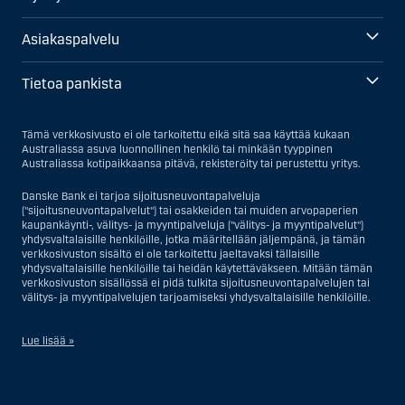
Asiakaspalvelu
Tietoa pankista
Tämä verkkosivusto ei ole tarkoitettu eikä sitä saa käyttää kukaan
Australiassa asuva luonnollinen henkilö tai minkään tyyppinen
Australiassa kotipaikkaansa pitävä, rekisteröity tai perustettu yritys.
Danske Bank ei tarjoa sijoitusneuvontapalveluja
("sijoitusneuvontapalvelut") tai osakkeiden tai muiden arvopaperien
kaupankäynti-, välitys- ja myyntipalveluja ("välitys- ja myyntipalvelut")
yhdysvaltalaisille henkilöille, jotka määritellään jäljempänä, ja tämän
verkkosivuston sisältö ei ole tarkoitettu jaeltavaksi tällaisille
yhdysvaltalaisille henkilöille tai heidän käytettäväkseen. Mitään tämän
verkkosivuston sisällössä ei pidä tulkita sijoitusneuvontapalvelujen tai
välitys- ja myyntipalvelujen tarjoamiseksi yhdysvaltalaisille henkilöille.
Lue lisää »
Sijoitusneuvontapalvelujen osalta yhdysvaltalaiseksi henkilöksi
katsotaan Yhdysvalloissa asuva luonnollinen henkilö; tai Yhdysvalloissa