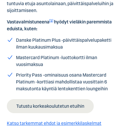
tuntuvia etuja asuntolainaan, päivittäispalveluihin ja
sijoittamiseen.
[1]
Vastavalmistuneena
hyödyt vieläkin paremmista
eduista, kuten:
Danske Platinum Plus ‑päivittäispalvelupaketti
ilman kuukausimaksua
Mastercard Platinum ‑luottokortti ilman
vuosimaksua
Priority Pass -ominaisuus osana Mastercard
Platinum -korttiasi mahdollistaa vuosittain 6
maksutonta käyntiä lentokenttien loungeihin
Tutustu korkeakoulutetun etuihin
Katso tarkemmat ehdot ja esimerkkilaskelmat