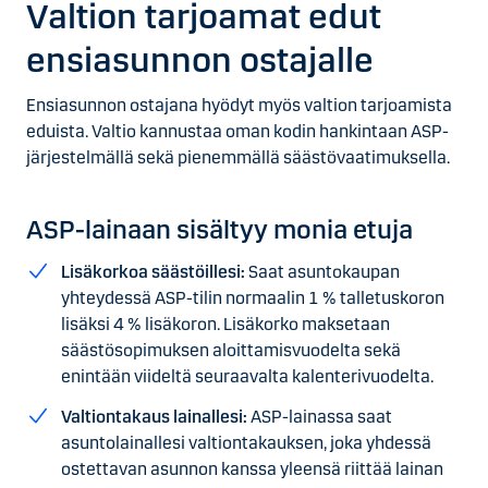
Valtion tarjoamat edut
ensiasunnon ostajalle
Ensiasunnon ostajana hyödyt myös valtion tarjoamista
eduista. Valtio kannustaa oman kodin hankintaan ASP-
järjestelmällä sekä pienemmällä säästövaatimuksella.
ASP-lainaan sisältyy monia etuja
Lisäkorkoa säästöillesi:
Saat asuntokaupan
yhteydessä ASP-tilin normaalin 1 % talletuskoron
lisäksi 4 % lisäkoron. Lisäkorko maksetaan
säästösopimuksen aloittamisvuodelta sekä
enintään viideltä seuraavalta kalenterivuodelta.
Valtiontakaus lainallesi:
ASP-lainassa saat
asuntolainallesi valtiontakauksen, joka yhdessä
ostettavan asunnon kanssa yleensä riittää lainan