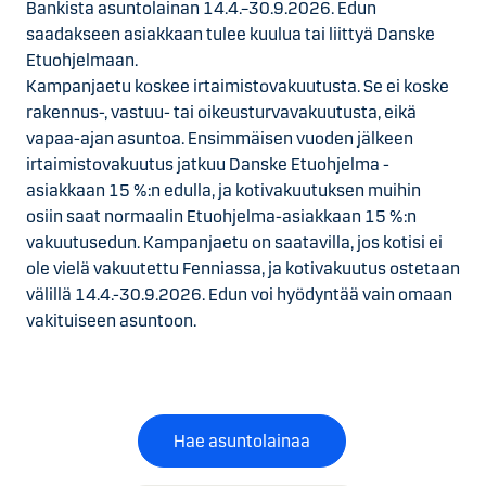
Bankista asuntolainan 14.4.–30.9.2026. Edun
saadakseen asiakkaan tulee kuulua tai liittyä Danske
Etuohjelmaan.
Kampanjaetu koskee irtaimistovakuutusta. Se ei koske
rakennus-, vastuu- tai oikeusturvavakuutusta, eikä
vapaa-ajan asuntoa. Ensimmäisen vuoden jälkeen
irtaimistovakuutus jatkuu Danske Etuohjelma -
asiakkaan 15 %:n edulla, ja kotivakuutuksen muihin
osiin saat normaalin Etuohjelma-asiakkaan 15 %:n
vakuutusedun. Kampanjaetu on saatavilla, jos kotisi ei
ole vielä vakuutettu Fenniassa, ja kotivakuutus ostetaan
välillä 14.4.-30.9.2026. Edun voi hyödyntää vain omaan
vakituiseen asuntoon.
Hae asuntolainaa