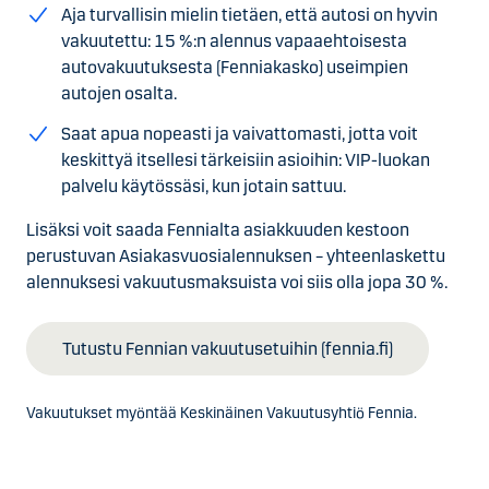
Aja turvallisin mielin tietäen, että autosi on hyvin
vakuutettu: 15 %:n alennus vapaaehtoisesta
autovakuutuksesta (Fenniakasko) useimpien
autojen osalta.
Saat apua nopeasti ja vaivattomasti, jotta voit
keskittyä itsellesi tärkeisiin asioihin: VIP-luokan
palvelu käytössäsi, kun jotain sattuu.
Lisäksi voit saada Fennialta asiakkuuden kestoon
perustuvan Asiakasvuosialennuksen – yhteenlaskettu
alennuksesi vakuutusmaksuista voi siis olla jopa 30 %.
Tutustu Fennian vakuutusetuihin (fennia.fi)
Vakuutukset myöntää Keskinäinen Vakuutusyhtiö Fennia.