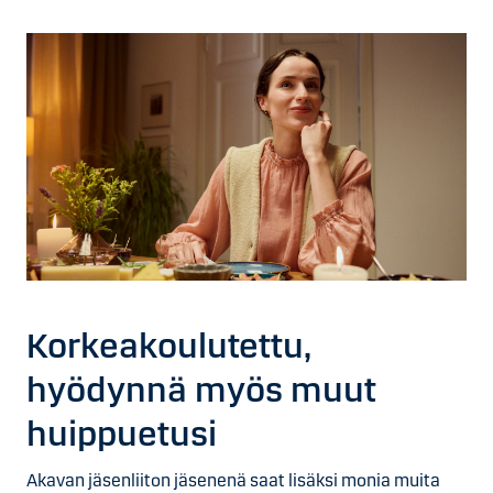
Korkea­koulutettu,
hyödynnä myös muut
huippu­etusi
Akavan jäsenliiton jäsenenä saat lisäksi monia muita