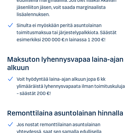
edullisella marginaalilla. Jos olet lisäksi Akavan
jäsenliiton jäsen, voit saada marginaalista
lisäalennuksen.
Sinulta ei myöskään peritä asuntolainan
toimitusmaksua tai järjestelypalkkiota. Säästät
esimerkiksi
200 000 €
:n lainassa
1 200 €
!
Maksuton lyhennys­vapaa laina-ajan
alkuun
Voit hyödyntää laina-ajan alkuun jopa
6 kk
ylimääräistä lyhennysvapaata ilman toimituskuluja
– säästät
200 €
!
Remontti­laina asunto­lainan hinnalla
Jos nostat remonttilainan asuntolainan
yhteydessä, saat sen samalla edullisella