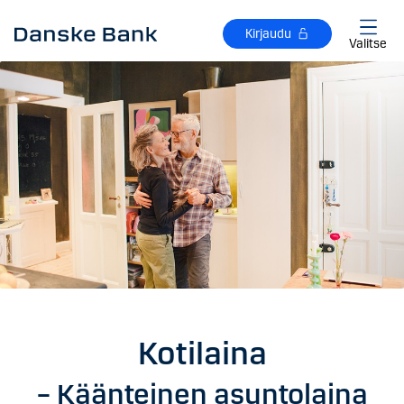
Siirry sisältöön
Kirjaudu
Valitse
Kotilaina
– Käänteinen asuntolaina