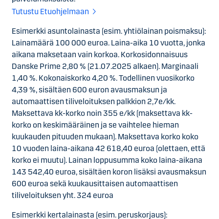
Tutustu Etuohjelmaan
Esimerkki asuntolainasta (esim. yhtiölainan poismaksu):
Lainamäärä 100 000 euroa. Laina-aika 10 vuotta, jonka
aikana maksetaan vain korkoa. Korkosidonnaisuus
Danske Prime 2,80 % (21.07.2025 alkaen). Marginaali
1,40 %. Kokonaiskorko 4,20 %. Todellinen vuosikorko
4,39 %, sisältäen 600 euron avausmaksun ja
automaattisen tiliveloituksen palkkion 2,7e/kk.
Maksettava kk-korko noin 355 e/kk (maksettava kk-
korko on keskimääräinen ja se vaihtelee hieman
kuukauden pituuden mukaan). Maksettava korko koko
10 vuoden laina-aikana 42 618,40 euroa (olettaen, että
korko ei muutu). Lainan loppusumma koko laina-aikana
143 542,40 euroa, sisältäen koron lisäksi avausmaksun
600 euroa sekä kuukausittaisen automaattisen
tiliveloituksen yht. 324 euroa
Esimerkki kertalainasta (esim. peruskorjaus):