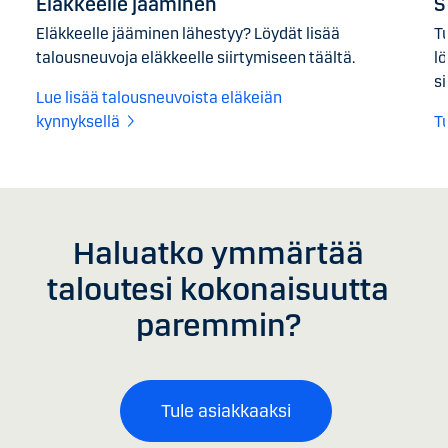
Eläkkeelle jääminen
S
Eläkkeelle jääminen lähestyy? Löydät lisää
Tu
talousneuvoja eläkkeelle siirtymiseen täältä.
lö
si
Lue lisää talousneuvoista eläkeiän
kynnyksellä
T
Haluatko ymmärtää
taloutesi kokonaisuutta
paremmin?
Tule asiakkaaksi