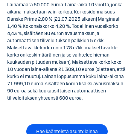
Lainamäärä 50 000 euroa. Laina-aika 10 vuotta, jonka
aikana maksetaan vain korkoa. Korkosidonnaisuus
Danske Prime 2,80 % (21.07.2025 alkaen) Marginaali
1,40 % Kokonaiskorko 4,20 %. Todellinen vuosikorko
4,43 %, sisältäen 90 euron avausmaksun ja
automaattisen tiliveloituksen palkkion 5 e/kk.
Maksettava kk-korko noin 178 e/kk (maksettava kk-
korko on keskimääräinen ja se vaihtelee hieman
kuukauden pituuden mukaan). Maksettava korko koko
10 vuoden laina-aikana 21 309,10 euroa (olettaen, että
korko ei muutu). Lainan loppusumma koko laina-aikana
71 999,10 euroa, sisältäen koron lisäksi avausmaksun
90 euroa sekä kuukausittaisen automaattisen
tiliveloituksen yhteensä 600 euroa.
Hae käänteistä asuntolainaa