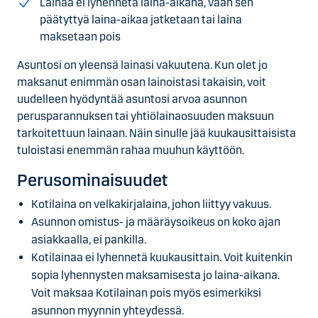
Lainaa ei lyhennetä laina-aikana, vaan sen
päätyttyä laina-aikaa jatketaan tai laina
maksetaan pois
Asuntosi on yleensä lainasi vakuutena. Kun olet jo
maksanut enimmän osan lainoistasi takaisin, voit
uudelleen hyödyntää asuntosi arvoa asunnon
perusparannuksen tai yhtiölainaosuuden maksuun
tarkoitettuun lainaan. Näin sinulle jää kuukausittaisista
tuloistasi enemmän rahaa muuhun käyttöön.
Perusominaisuudet
Kotilaina on velkakirjalaina, johon liittyy vakuus.
Asunnon omistus- ja määräysoikeus on koko ajan
asiakkaalla, ei pankilla.
Kotilainaa ei lyhennetä kuukausittain. Voit kuitenkin
sopia lyhennysten maksamisesta jo laina-aikana.
Voit maksaa Kotilainan pois myös esimerkiksi
asunnon myynnin yhteydessä.