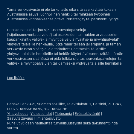
Tämä verkkosivusto ei ole tarkoitettu eikä sitä saa käyttää kukaan
Australiassa asuva luonnollinen henkilö tai minkään tyyppinen
Australiassa kotipaikkaansa pitävä, rekisteröity tai perustettu yritys.
Danske Bank ei tarjoa sijoitusneuvontapalveluja
("sijoitusneuvontapalvelut") tai osakkeiden tai muiden arvopaperien
kaupankäynti-, välitys- ja myyntipalveluja ("välitys- ja myyntipalvelut")
yhdysvaltalaisille henkilöille, jotka määritellään jäljempänä, ja tämän
verkkosivuston sisältö ei ole tarkoitettu jaeltavaksi tällaisille
yhdysvaltalaisille henkilöille tai heidän käytettäväkseen. Mitään tämän
verkkosivuston sisällössä ei pidä tulkita sijoitusneuvontapalvelujen tai
välitys- ja myyntipalvelujen tarjoamiseksi yhdysvaltalaisille henkilöille.
Lue lisää »
Sijoitusneuvontapalvelujen osalta yhdysvaltalaiseksi henkilöksi
katsotaan Yhdysvalloissa asuva luonnollinen henkilö; tai Yhdysvalloissa
rekisteriin merkitty tai perustettu yritys tai yhtiö, pois lukien pätevistä
Danske Bank A/S, Suomen sivuliike, Televisiokatu 1, Helsinki, PL 1243,
liiketoiminnallisista syistä toimivan, säännellyn yhdysvaltalaisen
00075 DANSKE BANK, BIC: DABAFIHH
vakuutusyhtiön tai pankin offshore-sivuliikkeet tai asiamiehet; tai
Yhteystiedot
|
Yleiset ehdot
|
Tietosuoja
|
Evästekäytäntö
|
ulkomaisen, Yhdysvalloissa sijaitsevan ulkomaisen tahon sivuliike tai
Saavutettavuus
|
Ilmiantosivusto
asiamies; tai trusti, jonka edunvalvoja on yhdysvaltalainen henkilö, paitsi
Puhelut voidaan nauhoittaa turvallisuussyistä sekä dokumentointia
jos sijoituspäätökset tekee tai niihin osallistuu ei-yhdysvaltalainen
varten
henkilö; tai kuolinpesä, jonka pesäjakaja tai pesänhoitaja on
yhdysvaltalainen henkilö, paitsi jos kuolinpesään sovelletaan ulkomaista