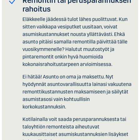
Remontin tai perusparannuksen
rahoitus
Eläkkeelle jäädessä tulot lähes puolittuvat. Kun
sitten vaikkapa vesiputket uusitaan, voivat
asumiskustannukset nousta yllättävästi. Ehkä
asunto pitäisi samalla remontilla päivittää tälle
vuosikymmenelle? Halutut muutostyöt ja
pintaremontit onkin hyvä huomioida
kokonaisrahoitustarpeen arvioimisessa.
Ei hätää! Asunto on oma ja maksettu. Nyt
hyödynnät asuntovarallisuutta lainasi vakuutena
remonttikustannusten maksamiseen ja säilytät
asumistasosi vain kohtuullisin
korkokustannuksin.
Kotilainalla voit saada perusparannuksesta tai
taloyhtiön remonteista aiheutuvat
kuukausittaiset asumiskustannuksien lisäykset