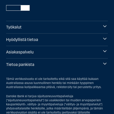
Työkalut
Hyödyllistä tietoa
Asiakaspalvelu
Tietoa pankista
Tämä verkkosivusto ei ole tarkoitettu eikä sitä saa käyttää kukaan
Australiassa asuva luonnollinen henkilö tai minkään tyyppinen
Australiassa kotipaikkaansa pitävä, rekisteröity tai perustettu yritys.
Danske Bank ei tarjoa sijoitusneuvontapalveluja
("sijoitusneuvontapalvelut") tai osakkeiden tai muiden arvopaperien
kaupankäynti-, välitys- ja myyntipalveluja ("välitys- ja myyntipalvelut")
yhdysvaltalaisille henkilöille, jotka määritellään jäljempänä, ja tämän
verkkosivuston sisältö ei ole tarkoitettu jaeltavaksi tällaisille