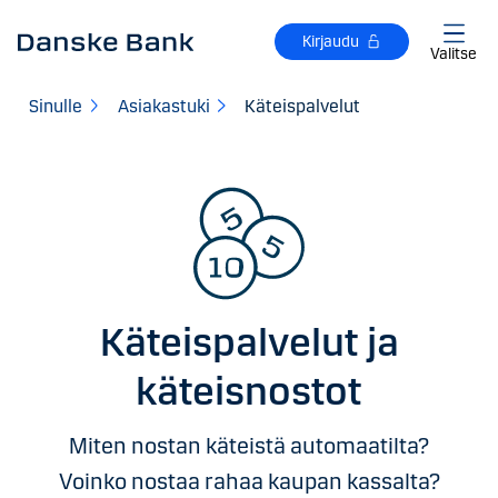
Siirry sisältöön
Kirjaudu
Valitse
Sinulle
Asiakastuki
Käteispalvelut
Käteispalvelut ja
käteisnostot
Miten nostan käteistä automaatilta?
Voinko nostaa rahaa kaupan kassalta?