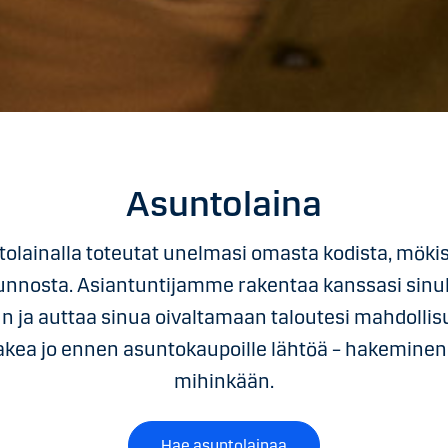
Asuntolaina
olainalla toteutat unelmasi omasta kodista, mökis
sunnosta. Asiantuntijamme rakentaa kanssasi sinul
un ja auttaa sinua oivaltamaan taloutesi mahdollis
kea jo ennen asuntokaupoille lähtöä – hakeminen 
mihinkään.
Hae asuntolainaa