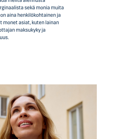
ada meiltä alennusta
rginaalista sekä monia muita
 on aina henkilökohtainen ja
t monet asiat, kuten lainan
ottajan maksukyky ja
uus.