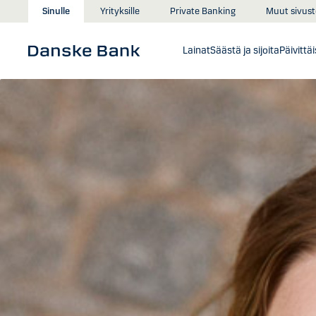
Siirry sisältöön
Muut sivust
Sinulle
Yrityksille
Private Banking
Lainat
Säästä ja sijoita
Päivittä