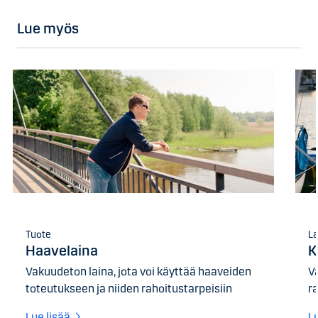
Lue myös
Tuote
La
Haavelaina
K
Vakuudeton laina, jota voi käyttää haaveiden
Va
toteutukseen ja niiden rahoitustarpeisiin
ra
Lue lisää
L