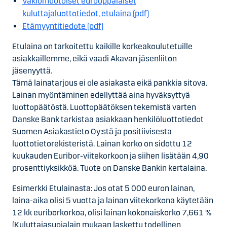
Vakiomuotoiset eurooppalaiset
kuluttajaluottotiedot, etulaina (pdf)
Etämyyntitiedote (pdf)
Etulaina on tarkoitettu kaikille korkeakoulutetuille
asiakkaillemme, eikä vaadi Akavan jäsenliiton
jäsenyyttä.
Tämä lainatarjous ei ole asiakasta eikä pankkia sitova.
Lainan myöntäminen edellyttää aina hyväksyttyä
luottopäätöstä. Luottopäätöksen tekemistä varten
Danske Bank tarkistaa asiakkaan henkilöluottotiedot
Suomen Asiakastieto Oy:stä ja positiivisesta
luottotietorekisteristä. Lainan korko on sidottu 12
kuukauden Euribor-viitekorkoon ja siihen lisätään 4,90
prosenttiyksikköä. Tuote on Danske Bankin kertalaina.
Esimerkki Etulainasta: Jos otat 5 000 euron lainan,
laina-aika olisi 5 vuotta ja lainan viitekorkona käytetään
12 kk euriborkorkoa, olisi lainan kokonaiskorko 7,661 %
(Kuluttajasuojalain mukaan laskettu todellinen