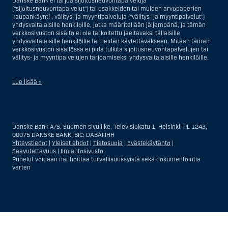
Danske Bank ei tarjoa sijoitusneuvontapalveluja
("sijoitusneuvontapalvelut") tai osakkeiden tai muiden arvopaperien
kaupankäynti-, välitys- ja myyntipalveluja ("välitys- ja myyntipalvelut")
yhdysvaltalaisille henkilöille, jotka määritellään jäljempänä, ja tämän
verkkosivuston sisältö ei ole tarkoitettu jaeltavaksi tällaisille
yhdysvaltalaisille henkilöille tai heidän käytettäväkseen. Mitään tämän
verkkosivuston sisällössä ei pidä tulkita sijoitusneuvontapalvelujen tai
välitys- ja myyntipalvelujen tarjoamiseksi yhdysvaltalaisille henkilöille.
Lue lisää »
Sijoitusneuvontapalvelujen osalta yhdysvaltalaiseksi henkilöksi
katsotaan Yhdysvalloissa asuva luonnollinen henkilö; tai Yhdysvalloissa
rekisteriin merkitty tai perustettu yritys tai yhtiö, pois lukien pätevistä
Danske Bank A/S, Suomen sivuliike, Televisiokatu 1, Helsinki, PL 1243,
liiketoiminnallisista syistä toimivan, säännellyn yhdysvaltalaisen
00075 DANSKE BANK, BIC: DABAFIHH
vakuutusyhtiön tai pankin offshore-sivuliikkeet tai asiamiehet; tai
Yhteystiedot
|
Yleiset ehdot
|
Tietosuoja
|
Evästekäytäntö
|
ulkomaisen, Yhdysvalloissa sijaitsevan ulkomaisen tahon sivuliike tai
Saavutettavuus
|
Ilmiantosivusto
asiamies; tai trusti, jonka edunvalvoja on yhdysvaltalainen henkilö, paitsi
Puhelut voidaan nauhoittaa turvallisuussyistä sekä dokumentointia
jos sijoituspäätökset tekee tai niihin osallistuu ei-yhdysvaltalainen
varten
henkilö; tai kuolinpesä, jonka pesäjakaja tai pesänhoitaja on
yhdysvaltalainen henkilö, paitsi jos kuolinpesään sovelletaan ulkomaista
lainsäädäntöä ja jos sijoituspäätökset tekee tai niihin osallistuu ei-
yhdysvaltalainen henkilö; tai ei-harkinnanvarainen, yhdysvaltalaisen
henkilön hyväksi hallinnoitu tili; tai yhdysvaltalaisen välittäjän tai
uskotun miehen hallinnoima harkinnanvarainen tili, paitsi jos sitä
Näytä
Sulje
Show
Show
hallinnoidaan ei-yhdysvaltalaisen henkilön hyväksi; tai mikä tahansa
Yhdysvaltain arvopaperilainsäädännön kiertämistarkoituksessa