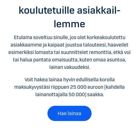
koulu­tetuille asiak­kail­
lemme
Etulaina soveltuu sinulle, jos olet korkeakoulutettu
asiakkaamme ja kaipaat joustoa talouteesi, haaveilet
esimerkiksi lomasta tai suunnittelet remonttia, etkä voi
tai halua pantata omaisuutta, kuten omaa asuntoa,
lainan vakuudeksi.
Voit hakea lainaa hyvin edullisella korolla
maksukyvystäsi riippuen 25 000 euroon (kahdella
lainanottajalla 50 000) saakka.
Hae lainaa