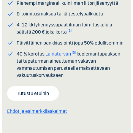
Pienempi marginaali kuin ilman liiton jäsenyyttä
Ei toimitusmaksua tai järjestelypalkkiota
4–12 kk lyhennysvapaat ilman toimituskuluja –
[1]
säästä 200 € joka kerta
Päivittäinen pankkiasiointi jopa 50% edullisemmin
[2]
40 % korotus
Lainaturvan
kuolemantapauksen
tai tapaturman aiheuttaman vakavan
vammautumisen perusteella maksettavaan
vakuutuskorvaukseen
Tutustu etuihin
Ehdot ja esimerkkilaskelmat