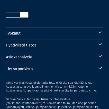
Työkalut
Hyödyllistä tietoa
Asiakaspalvelu
Tietoa pankista
Tämä verkkosivusto ei ole tarkoitettu eikä sitä saa käyttää kukaan
Australiassa asuva luonnollinen henkilö tai minkään tyyppinen
Australiassa kotipaikkaansa pitävä, rekisteröity tai perustettu yritys.
Danske Bank ei tarjoa sijoitusneuvontapalveluja
("sijoitusneuvontapalvelut") tai osakkeiden tai muiden arvopaperien
kaupankäynti-, välitys- ja myyntipalveluja ("välitys- ja myyntipalvelut")