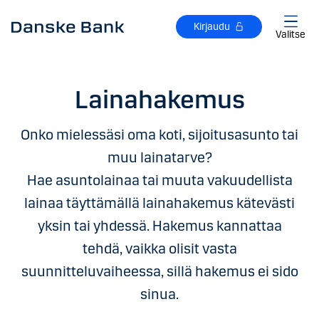
Siirry sisältöön
Kirjaudu
Valitse
Lainahakemus
Onko mielessäsi oma koti, sijoitusasunto tai
muu lainatarve?
Hae asuntolainaa tai muuta vakuudellista
lainaa täyttämällä lainahakemus kätevästi
yksin tai yhdessä. Hakemus kannattaa
tehdä, vaikka olisit vasta
suunnitteluvaiheessa, sillä hakemus ei sido
sinua.