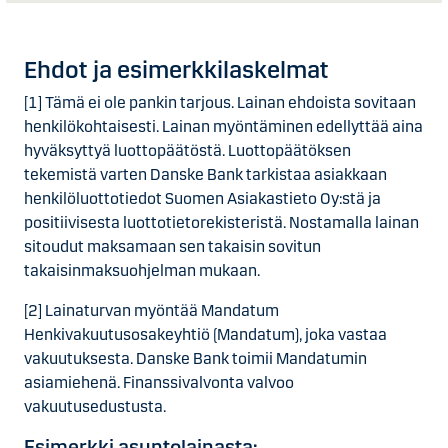
Ehdot ja esimerkkilaskelmat
[1] Tämä ei ole pankin tarjous. Lainan ehdoista sovitaan
henkilökohtaisesti. Lainan myöntäminen edellyttää aina
hyväksyttyä luottopäätöstä. Luottopäätöksen
tekemistä varten Danske Bank tarkistaa asiakkaan
henkilöluottotiedot Suomen Asiakastieto Oy:stä ja
positiivisesta luottotietorekisteristä. Nostamalla lainan
sitoudut maksamaan sen takaisin sovitun
takaisinmaksuohjelman mukaan.
[2] Lainaturvan myöntää Mandatum
Henkivakuutusosakeyhtiö (Mandatum), joka vastaa
vakuutuksesta. Danske Bank toimii Mandatumin
asiamiehenä. Finanssivalvonta valvoo
vakuutusedustusta.
Esimerkki asuntolainasta: