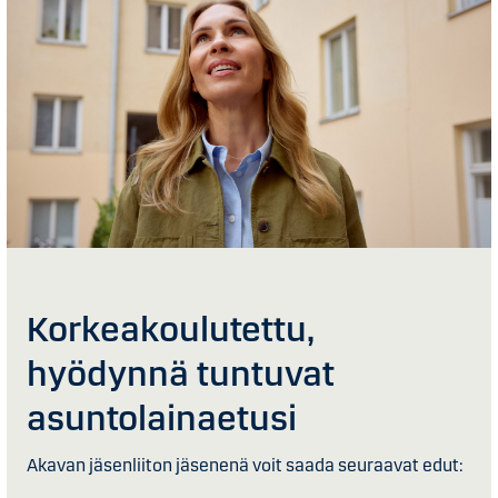
Korkea­koulutettu,
hyödynnä tuntuvat
asuntolainaetusi
Akavan jäsenliiton jäsenenä voit saada seuraavat edut: