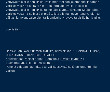
yhdysvaltalaisille henkilöille, jotka määritellään jäljempänä, ja tämän
verkkosivuston sisältö ei ole tarkoitettu jaeltavaksi tällaisille
yhdysvaltalaisille henkilöille tai heidän käytettäväkseen. Mitään tämän
verkkosivuston sisällössä ei pidä tulkita sijoitusneuvontapalvelujen tai
välitys- ja myyntipalvelujen tarjoamiseksi yhdysvaltalaisille henkilöille.
Lue lisää »
Sijoitusneuvontapalvelujen osalta yhdysvaltalaiseksi henkilöksi
katsotaan Yhdysvalloissa asuva luonnollinen henkilö; tai Yhdysvalloissa
rekisteriin merkitty tai perustettu yritys tai yhtiö, pois lukien pätevistä
Danske Bank A/S, Suomen sivuliike, Televisiokatu 1, Helsinki, PL 1243,
liiketoiminnallisista syistä toimivan, säännellyn yhdysvaltalaisen
00075 DANSKE BANK, BIC: DABAFIHH
vakuutusyhtiön tai pankin offshore-sivuliikkeet tai asiamiehet; tai
Yhteystiedot
|
Yleiset ehdot
|
Tietosuoja
|
Evästekäytäntö
|
ulkomaisen, Yhdysvalloissa sijaitsevan ulkomaisen tahon sivuliike tai
Saavutettavuus
|
Ilmiantosivusto
asiamies; tai trusti, jonka edunvalvoja on yhdysvaltalainen henkilö, paitsi
Puhelut voidaan nauhoittaa turvallisuussyistä sekä dokumentointia
jos sijoituspäätökset tekee tai niihin osallistuu ei-yhdysvaltalainen
varten
henkilö; tai kuolinpesä, jonka pesäjakaja tai pesänhoitaja on
yhdysvaltalainen henkilö, paitsi jos kuolinpesään sovelletaan ulkomaista
lainsäädäntöä ja jos sijoituspäätökset tekee tai niihin osallistuu ei-
yhdysvaltalainen henkilö; tai ei-harkinnanvarainen, yhdysvaltalaisen
henkilön hyväksi hallinnoitu tili; tai yhdysvaltalaisen välittäjän tai
uskotun miehen hallinnoima harkinnanvarainen tili, paitsi jos sitä
Näytä
Sulje
Show
Show
hallinnoidaan ei-yhdysvaltalaisen henkilön hyväksi; tai mikä tahansa
Yhdysvaltain arvopaperilainsäädännön kiertämistarkoituksessa
more
less
perustettu tai toimiva taho. Termi ”yhdysvaltalainen henkilö” ei tarkoita
rows:
rows:
ketään henkilöä, joka ei ollut Yhdysvalloissa tullessaan Danske Bankin