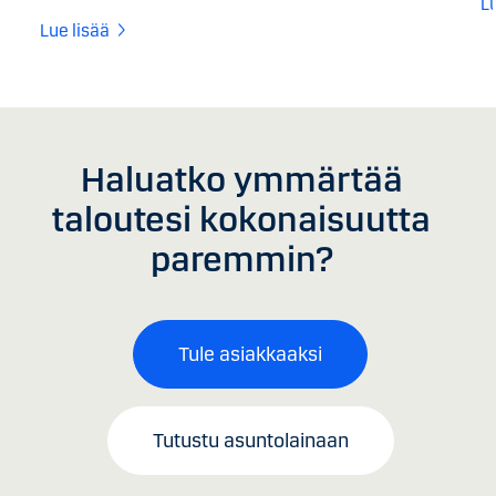
L
Lue lisää
Haluatko ymmärtää
taloutesi kokonaisuutta
paremmin?
Tule asiakkaaksi
Tutustu asuntolainaan