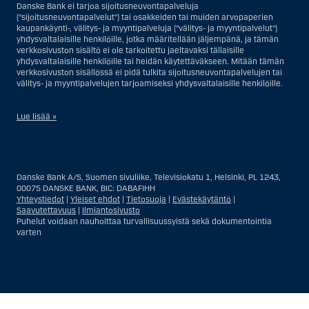
Danske Bank ei tarjoa sijoitusneuvontapalveluja
("sijoitusneuvontapalvelut") tai osakkeiden tai muiden arvopaperien
kaupankäynti-, välitys- ja myyntipalveluja ("välitys- ja myyntipalvelut")
yhdysvaltalaisille henkilöille, jotka määritellään jäljempänä, ja tämän
verkkosivuston sisältö ei ole tarkoitettu jaeltavaksi tällaisille
yhdysvaltalaisille henkilöille tai heidän käytettäväkseen. Mitään tämän
verkkosivuston sisällössä ei pidä tulkita sijoitusneuvontapalvelujen tai
välitys- ja myyntipalvelujen tarjoamiseksi yhdysvaltalaisille henkilöille.
Lue lisää »
Sijoitusneuvontapalvelujen osalta yhdysvaltalaiseksi henkilöksi
katsotaan Yhdysvalloissa asuva luonnollinen henkilö; tai Yhdysvalloissa
rekisteriin merkitty tai perustettu yritys tai yhtiö, pois lukien pätevistä
Danske Bank A/S, Suomen sivuliike, Televisiokatu 1, Helsinki, PL 1243,
liiketoiminnallisista syistä toimivan, säännellyn yhdysvaltalaisen
00075 DANSKE BANK, BIC: DABAFIHH
vakuutusyhtiön tai pankin offshore-sivuliikkeet tai asiamiehet; tai
Yhteystiedot
|
Yleiset ehdot
|
Tietosuoja
|
Evästekäytäntö
|
ulkomaisen, Yhdysvalloissa sijaitsevan ulkomaisen tahon sivuliike tai
Saavutettavuus
|
Ilmiantosivusto
asiamies; tai trusti, jonka edunvalvoja on yhdysvaltalainen henkilö, paitsi
Puhelut voidaan nauhoittaa turvallisuussyistä sekä dokumentointia
jos sijoituspäätökset tekee tai niihin osallistuu ei-yhdysvaltalainen
varten
henkilö; tai kuolinpesä, jonka pesäjakaja tai pesänhoitaja on
yhdysvaltalainen henkilö, paitsi jos kuolinpesään sovelletaan ulkomaista
lainsäädäntöä ja jos sijoituspäätökset tekee tai niihin osallistuu ei-
yhdysvaltalainen henkilö; tai ei-harkinnanvarainen, yhdysvaltalaisen
henkilön hyväksi hallinnoitu tili; tai yhdysvaltalaisen välittäjän tai
uskotun miehen hallinnoima harkinnanvarainen tili, paitsi jos sitä
Näytä
Sulje
Show
Show
hallinnoidaan ei-yhdysvaltalaisen henkilön hyväksi; tai mikä tahansa