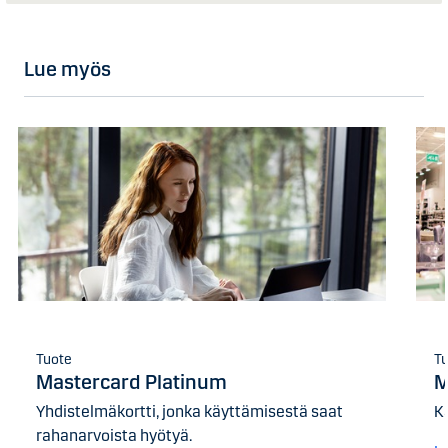
Lue myös
Tuote
T
Mastercard Platinum
M
Yhdistelmäkortti, jonka käyttämisestä saat
K
rahanarvoista hyötyä.