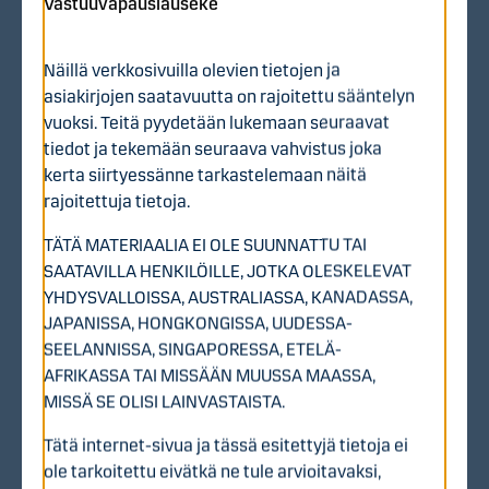
Vastuuvapauslauseke
Tärkeitä päivämääriä
Näillä verkkosivuilla olevien tietojen ja
asiakirjojen saatavuutta on rajoitettu sääntelyn
Listalleottoesite saatavilla viimeistään 29.5.2026
vuoksi. Teitä pyydetään lukemaan seuraavat
Listautumisannin merkintäaika alkaa 1.6.2026
tiedot ja tekemään seuraava vahvistus joka
Oikeus keskeyttää listautumisanti
kerta siirtyessänne tarkastelemaan näitä
ylikysyntätilanteessa aikaisintaan 8.6.2026
rajoitettuja tietoja.
Yleisöannin merkintäaika päättyy 9.6.2026 (arvio)
Henkilöstöannin merkintäaika päättyy 9.6.2026
TÄTÄ MATERIAALIA EI OLE SUUNNATTU TAI
(arvio)
SAATAVILLA HENKILÖILLE, JOTKA OLESKELEVAT
Instituutioannin merkintäaika päättyy 11.6.2026
YHDYSVALLOISSA, AUSTRALIASSA, KANADASSA,
(arvio)
JAPANISSA, HONGKONGISSA, UUDESSA-
Listautumisannin tulos julkistetaan 11.6.2026 (arvio)
SEELANNISSA, SINGAPORESSA, ETELÄ-
Yleisöannissa merkityt osuudet kirjataan sijoittajien
AFRIKASSA TAI MISSÄÄN MUUSSA MAASSA,
arvo-osuustileille 12.6.2026 (arvio)
MISSÄ SE OLISI LAINVASTAISTA.
Kaupankäynti osuuksilla alkaa Nasdaq First North
Tätä internet-sivua ja tässä esitettyjä tietoja ei
Growth Market Finland -markkinapaikalla 12.6.2026
ole tarkoitettu eivätkä ne tule arvioitavaksi,
(arvio)