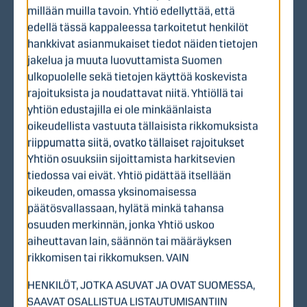
lukien KPY:n kiinteistösijoitukset – sekä listaamattomiin
millään muilla tavoin. Yhtiö edellyttää, että
yrityksiin tehdyistä sijoituksista.
edellä tässä kappaleessa tarkoitetut henkilöt
hankkivat asianmukaiset tiedot näiden tietojen
jakelua ja muuta luovuttamista Suomen
ulkopuolelle sekä tietojen käyttöä koskevista
rajoituksista ja noudattavat niitä. Yhtiöllä tai
yhtiön edustajilla ei ole minkäänlaista
oikeudellista vastuuta tällaisista rikkomuksista
riippumatta siitä, ovatko tällaiset rajoitukset
Verkkomerkinnän yleiset ehdot ja
Yhtiön osuuksiin sijoittamista harkitsevien
sijoittajatiedote
tiedossa vai eivät. Yhtiö pidättää itsellään
oikeuden, omassa yksinomaisessa
Verkkomerkinnän yleiset ehdot
päätösvallassaan, hylätä minkä tahansa
Sijoittajatiedote
osuuden merkinnän, jonka Yhtiö uskoo
aiheuttavan lain, säännön tai määräyksen
Tutustu listautumisantiin liittyviin
rikkomisen tai rikkomuksen. VAIN
materiaaleihin sekä KPY:n
HENKILÖT, JOTKA ASUVAT JA OVAT SUOMESSA,
sijoittajasivuihin
SAAVAT OSALLISTUA LISTAUTUMISANTIIN