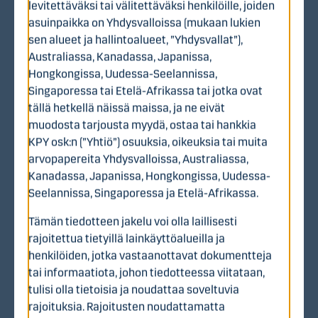
levitettäväksi tai välitettäväksi henkilöille, joiden
asuinpaikka on Yhdysvalloissa (mukaan lukien
sen alueet ja hallintoalueet, ”Yhdysvallat”),
Australiassa, Kanadassa, Japanissa,
Hongkongissa, Uudessa-Seelannissa,
Singaporessa tai Etelä-Afrikassa tai jotka ovat
KPY lyhyesti
tällä hetkellä näissä maissa, ja ne eivät
muodosta tarjousta myydä, ostaa tai hankkia
KPY on vuonna 1883 Suomessa perustettu
KPY osk:n (”Yhtiö”) osuuksia, oikeuksia tai muita
arvopohjainen osuuskunta ja moderni sijoitusyhtiö.
arvopapereita Yhdysvalloissa, Australiassa,
KPY:n tavoitteena on luoda omistajilleen arvoa ja
Kanadassa, Japanissa, Hongkongissa, Uudessa-
edistää yhteiskunnan elinvoimaisuutta vahvistamalla
Seelannissa, Singaporessa ja Etelä-Afrikassa.
yritysten kilpailukykyä, kasvua, kannattavuutta ja
uusiutumista aktiivisen omistajuuden kautta. KPY tekee
Tämän tiedotteen jakelu voi olla laillisesti
sijoituksia koko Suomessa ja sen kohdeyhtiöiden
rajoitettua tietyillä lainkäyttöalueilla ja
toiminta ulottuu useille toimialoille Suomessa ja
henkilöiden, jotka vastaanottavat dokumentteja
kansainvälisesti.
tai informaatiota, johon tiedotteessa viitataan,
tulisi olla tietoisia ja noudattaa soveltuvia
KPY toteuttaa liiketoimintastrategiaansa
rajoituksia. Rajoitusten noudattamatta
sijoitusyhtiömäisesti kolmen sijoitussalkun kautta: