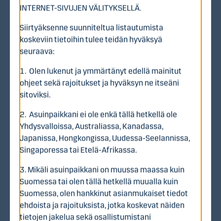
Listalleottoesite
INTERNET-SIVUJEN VÄLITYKSELLÄ.
Markkinointiesite
Siirtyäksenne suunniteltua listautumista
koskeviin tietoihin tulee teidän hyväksyä
www.kpy.fi/sijoittajalle/listautuminen
seuraava:
1. Olen lukenut ja ymmärtänyt edellä mainitut
ohjeet sekä rajoitukset ja hyväksyn ne itseäni
Merkintäaika on päättynyt
sitoviksi.
9.6. 2026 klo 16
2. Asuinpaikkani ei ole enkä tällä hetkellä ole
Yhdysvalloissa, Australiassa, Kanadassa,
Japanissa, Hongkongissa, Uudessa-Seelannissa,
Singaporessa tai Etelä-Afrikassa.
3. Mikäli asuinpaikkani on muussa maassa kuin
Haluatko ymmärtää
Suomessa tai olen tällä hetkellä muualla kuin
Suomessa, olen hankkinut asianmukaiset tiedot
taloutesi kokonaisuutta
ehdoista ja rajoituksista, jotka koskevat näiden
paremmin?
tietojen jakelua sekä osallistumistani