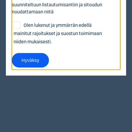
suunniteltuun listautumisantiin ja sitoudun
noudattamaan niitä
Tule asiakkaaksi
Olen lukenut ja ymmärrän edellä
mainitut rajoitukset ja suostun toimimaan
niiden mukaisesti.
Tutustu asuntolainaan
Hyväksy
Työkalut
Hyödyllistä tietoa