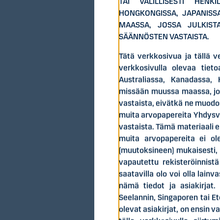
TAI VÄLILLISESTI HENK
HONGKONGISSA, JAPANISSA
MAASSA, JOSSA JULKISTA
SÄÄNNÖSTEN VASTAISTA.
Tätä verkkosivua ja tällä ve
verkkosivulla olevaa tieto
Australiassa, Kanadassa, 
missään muussa maassa, joss
vastaista, eivätkä ne muodos
muita arvopapereita Yhdysva
vastaista. Tämä materiaali e
muita arvopapereita ei ol
(muutoksineen) mukaisesti, e
vapautettu rekisteröinnistä
saatavilla olo voi olla lain
nämä tiedot ja asiakirjat
Seelannin, Singaporen tai Et
olevat asiakirjat, on ensin va