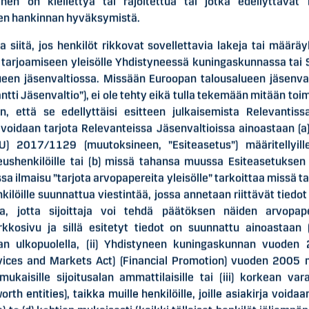
minen on kiellettyä tai rajoitettua tai jotka edellyttävät 
en hankinnan hyväksymistä.
 siitä, jos henkilöt rikkovat sovellettavia lakeja tai määräy
 tarjoamiseen yleisölle Yhdistyneessä kuningaskunnassa tai
een jäsenvaltiossa. Missään Euroopan talousalueen jäsenval
ntti Jäsenvaltio”), ei ole tehty eikä tulla tekemään mitään to
ten, että se edellyttäisi esitteen julkaisemista Relevanti
sen merkintäetuoikeusant
voidaan tarjota Relevanteissa Jäsenvaltioissa ainoastaan (a
) 2017/1129 (muutoksineen, ”Esiteasetus”) määritellyille
 on 8.6.2026 pidetyn ylimääräisen yhtiökokouksen valtuuttama
keushenkilöille tai (b) missä tahansa muussa Esiteasetuksen
n merkintäetuoikeusannista (”Osakeanti” tai ”Merkintäoikeusanti
sa ilmaisu ”tarjota arvopapereita yleisölle” tarkoittaa missä
le annettavien merkintäoikeuksien nojalla Osakeannissa tarjo
ilöille suunnattua viestintää, jossa annetaan riittävät tiedo
72 Suomisen uutta osaketta (”Uudet Osakkeet”) nykyisten omi
sta, jotta sijoittaja voi tehdä päätöksen näiden arvopa
kosivu ja sillä esitetyt tiedot on suunnattu ainoastaan (i
n ulkopuolella, (ii) Yhdistyneen kuningaskunnan vuoden 
0,36 euroa jokaiselta Uudelta Osakkeelta. Osakeannin tavoitte
rvices and Markets Act) (Financial Promotion) vuoden 2005
n kannattavuuden parantamisohjelman toteutukselle ja vahvi
mukaisille sijoitusalan ammattilaisille tai (iii) korkean va
a.
orth entities), taikka muille henkilöille, joille asiakirja voida