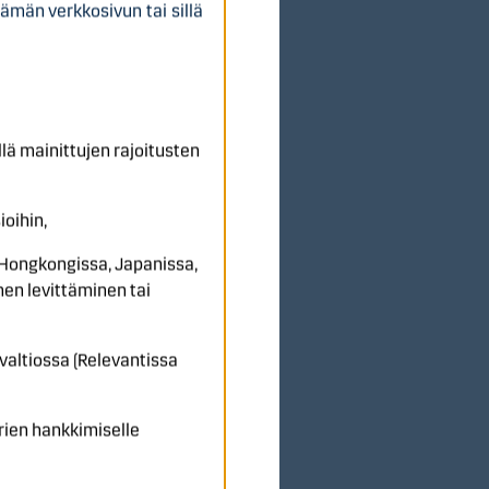
ämän verkkosivun tai sillä
lear Finlandissa
ä mainittujen rajoitusten
a)
oihin,
 Hongkongissa, Japanissa,
 raukeavat arvottomina
nen levittäminen tai
valtiossa (Relevantissa
rien hankkimiselle
Väliaikaiset Osakkeet