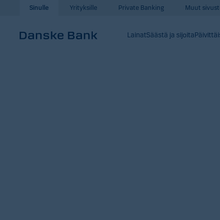
Siirry sisältöön
Muut sivust
Sinulle
Yrityksille
Private Banking
Lainat
Säästä ja sijoita
Päivittä