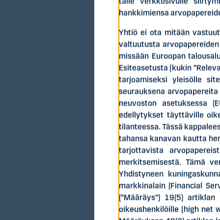
tälle verkkosivulle siirty
hankkimiensa arvopapereid
Yhtiö ei ota mitään vastuuta
valtuutusta arvopapereiden
missään Euroopan talousalu
Esiteasetusta (kukin ”Releva
tarjoamiseksi yleisölle si
Suomi
seurauksena arvopapereita 
neuvoston asetuksessa (EU
Suomisen hallitus
edellytykset täyttäville oi
28 miljoonan euro
tilanteessa. Tässä kappalees
osakkeenomistajil
tahansa kanavan kautta henk
enintään 77 121 2
tarjottavista arvopaperei
suhteessa.
merkitsemisestä. Tämä verk
Yhdistyneen kuningaskunna
Merkintähinta on 
markkinalain (Financial Se
rahoitus Suomise
(”Määräys”) 19(5) artiklan 
pääomarakennett
oikeushenkilöille (high net w