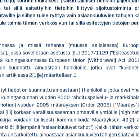
) to (d) kohtien mukaisesti (kaikki tällaiset henkilöt jäljempä
tai sillä esitettyihin tietoihin liittyvä sijoitustoiminta 
Suominen lyhyesti
taville ja siihen tulee ryhtyä vain asiaankuuluvien tahojen 
ule toimia tämän verkkosivun tai sillä esitettyjen tietojen per
a kuitukankaita rullatavarana pyyhintätuotteisiin sekä muihin 
delläkävijä innovatiivisissa ja vastuullisissa kuitukankaissa. 
lmistetut lopputuotteet ovat läsnä ihmisten jokapäiväisessä 
nnassa ja missä tahansa [muussa sellaisessa] Euroopa
n liikevaihto oli 412,4 milj. euroa vuonna 2025 ja työllistämm
sa], jossa sovelletaan asetusta (EU) 2017/1129 (”Esiteasetus”
oopassa sekä Pohjois- ja Etelä-Amerikassa. Suomisen osake n
ä kuningaskunnassa European Union (Withdrawal) Act 2018:n
sä.Suominen – Pure Nordic Quality
n suunnattu ainoastaan henkilöille, jotka ovat ”kokeneita
, artiklassa 2(1)(e) määritellään.1
etyt tiedot on suunnattu ainoastaan (i) henkilöille, jotka ovat
een kuningaskunnan vuoden 2000 rahoituspalvelu- ja markkinala
omotion) vuoden 2005 määräyksen (Order 2005) (”Määräys”) 1
tai (iii) korkean varallisuusaseman omaaville yhtiöille (high n
vämääriä:
asiakirja voidaan laillisesti kommunikoida Määräyksen 49(2) a
henkilöt jäljempänä ”asiaankuuluvat tahot”). Kaikki tähän verkkos
 kaupankäyntipäivä ilman Merkintäoikeuksia
minta on tarkoitettu ainoastaan asiankuuluvien tahojen saataville