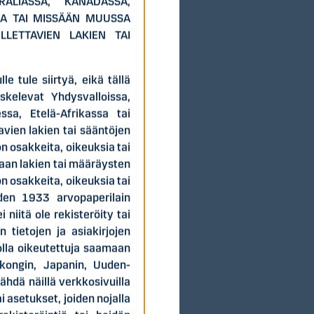
RALIASSA, KANADASSA,
SA TAI MISSÄÄN MUUSSA
LETTAVIEN LAKIEN TAI
e tule siirtyä, eikä tällä
eskelevat Yhdysvalloissa,
ssa, Etelä-Afrikassa tai
vien lakien tai sääntöjen
n osakkeita, oikeuksia tai
aan lakien tai määräysten
n osakkeita, oikeuksia tai
oden 1933 arvopaperilain
niitä ole rekisteröity tai
n tietojen ja asiakirjojen
 olla oikeutettuja saamaan
gkongin, Japanin, Uuden-
ähdä näillä verkkosivuilla
ai asetukset, joiden nojalla