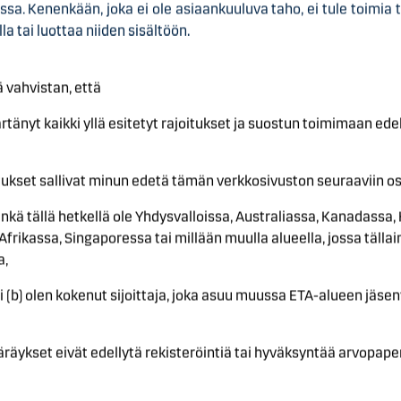
sa. Kenenkään, joka ei ole asiaankuuluva taho, ei tule toimia t
nin Täsmäytyspäivä
la tai luottaa niiden sisältöön.
oikeudet kirjataan osakkeenomistajien arvo-osuustileille Euroc
in Merkintäaika alkaa
ä vahvistan, että
i Merkintäoikeuksilla Helsingin Pörssissä alkaa
t kaikki yllä esitetyt rajoitukset ja suostun toimimaan edell
nti Väliaikaisilla Osakkeilla Helsingin Pörssissä alkaa (arviolt
kset sallivat minun edetä tämän verkkosivuston seuraaviin osi
ynti Merkintäoikeuksilla Helsingin Pörssissä päättyy
kä tällä hetkellä ole Yhdysvalloissa, Australiassa, Kanadassa,
in Merkintäaika päättyy ja käyttämättömät Merkintäoikeudet
rikassa, Singaporessa tai millään muulla alueella, jossa tällai
a,
n alustava tulos julkistetaan (arviolta)
b) olen kokenut sijoittaja, joka asuu muussa ETA-alueen jäsen
opullinen tulos julkistetaan (arviolta)
äykset eivät edellytä rekisteröintiä tai hyväksyntää arvopape
 Väliaikaisilla Osakkeilla Helsingin Pörssissä päättyy (arviolta)
a annetut Uudet Osakkeet rekisteröidään kaupparekisteriin ja 