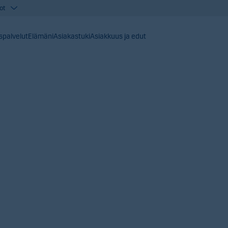
ot
ispalvelut
Elämäni
Asiakastuki
Asiakkuus ja edut