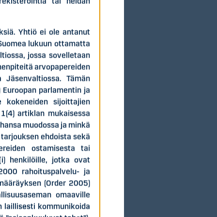
rekisteröintiä tai heidän
ksiä. Yhtiö ei ole antanut
 Suomea lukuun ottamatta
tiossa, jossa sovelletaan
imenpiteitä arvopapereiden
ssa Jäsenvaltiossa. Tämän
i 2026
) Euroopan parlamentin ja
 kokeneiden sijoittajien
na päättänyt noin
 1(4) artiklan mukaisessa
”). Nykyisille
 tahansa muodossa ja minkä
taan merkittäväksi
t tarjouksen ehdoista sekä
stusten
pereiden ostamisesta tai
) henkilöille, jotka ovat
2000 rahoituspalvelu- ja
ena on turvata
 määräyksen (Order 2005)
staa Suomisen
rallisuusaseman omaaville
an laillisesti kommunikoida