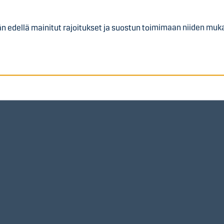
iksi (arviolta)
n edellä mainitut rajoitukset ja suostun toimimaan niiden muka
 Uusilla Osakkeilla Helsingin Pörssissä alkaa (arviolta)
yhyesti
mään Osakeannilla noin 28 miljoonan euron bruttovarat tarjoam
utta Osaketta.
lukumäärä voi nousta Osakeannin seurauksena 58 259 219 nyk
osakkeeseen. Olettaen, että Osakeanti merkitään kokonaisuu
osenttia Yhtiön kaikista osakkeista Osakeannin toteuttamisen 
ajat, jotka on rekisteröity Euroclear Finland Oy:n (”Euroclear 
on Osakeannin täsmäytyspäivänä 10.6.2026 (”Täsmäytyspäivä”),
ntäoikeuden (”Merkintäoikeus”) jokaista Täsmäytyspäivänä o