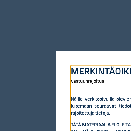
MERKINTÄOIK
Vastuunrajoitus
Näillä verkkosivuilla olevi
lukemaan seuraavat tiedot
rajoitettuja tietoja.
TÄTÄ MATERIAALIA EI OLE T