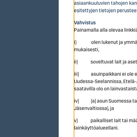
asiaankuuluvien tahojen kans
10.6.2026
Osakean
esitettyjen tietojen perusteel
11.6.2026
Merkintä
Vahvistus
15.6.2026
Osakeann
Painamalla alla olevaa linkki
5.6.2026
Kaupankäynt
i) olen lukenut ja ymmärtäny
mukaisesti,
16.6.2026
Kaupankäy
ii) soveltuvat lait ja asetu
23.6.2026
Kaupankä
iii) asuinpaikkani ei ole en
29.6.2026
Osakeann
Uudessa-Seelannissa, Etelä-Af
(arviolta)
saatavilla olo on lainvastaist
30.6.2026
Osakeanni
iv) (a) asun Suomessa tai (
Jäsenvaltiossa), ja
2.7.2026
Osakeannin l
v) paikalliset lait tai määr
3.7.2026
Kaupankäynti
lainkäyttöalueellani.
3.7.2026
Osakeanniss