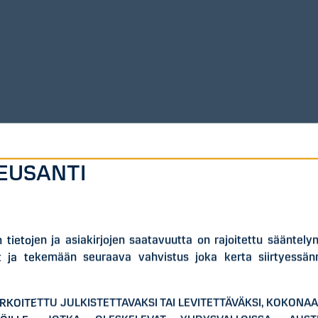
EUSANTI
en tietojen ja asiakirjojen saatavuutta on rajoitettu sääntel
 ja tekemään seuraava vahvistus joka kerta siirtyessän
ARKOITETTU JULKISTETTAVAKSI TAI LEVITETTÄVÄKSI, KOKONAA