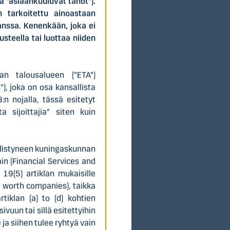
nä ”asiaankuuluvat tahot”).
on tarkoitettu ainoastaan
kanssa. Kenenkään, joka ei
usteella tai luottaa niiden
sovelluksiin.
Suomisen
elämässä ympäri
n talousalueen (”ETA”)
e lähes 700
), joka on osa kansallista
oteerataan
 nojalla, tässä esitetyt
 sijoittajia” siten kuin
 Yhdistyneen kuningaskunnan
in (Financial Services and
9(5) artiklan mukaisille
et worth companies), taikka
rtiklan (a) to (d) kohtien
ivuun tai sillä esitettyihin
 ja siihen tulee ryhtyä vain