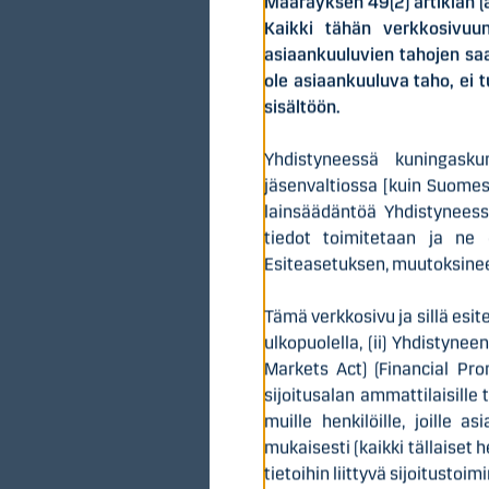
Määräyksen 49(2) artiklan (a
Kaikki tähän verkkosivuun 
asiaankuuluvien tahojen saa
ole asiaankuuluva taho, ei t
Suominen valmista
sisältöön.
Visiomme on olla e
kuitukankaista va
Yhdistyneessä kuningasku
maailmaa. Suomise
jäsenvaltiossa [kuin Suomes
ammattilaista Eur
lainsäädäntöä Yhdistyneess
Helsingin Pörssis
tiedot toimitetaan ja ne o
Esiteasetuksen, muutoksineen
Tämä verkkosivu ja sillä esit
ulkopuolella, (ii) Yhdistyn
Markets Act) (Financial Pr
sijoitusalan ammattilaisille 
Tärkeitä päi
muille henkilöille, joille 
mukaisesti (kaikki tällaiset 
9.6.2026
Ensimmäinen
tietoihin liittyvä sijoitustoi