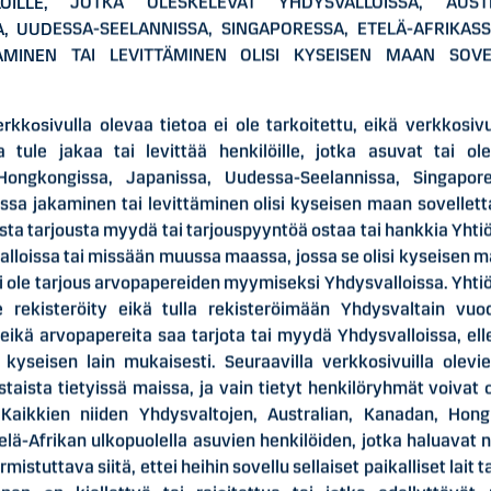
ILÖILLE, JOTKA OLESKELEVAT YHDYSVALLOISSA, AUST
, UUDESSA-SEELANNISSA, SINGAPORESSA, ETELÄ-AFRIKAS
MINEN TAI LEVITTÄMINEN OLISI KYSEISEN MAAN SOVEL
rkkosivulla olevaa tietoa ei ole tarkoitettu, eikä verkkosivull
a tule jakaa tai levittää henkilöille, jotka asuvat tai ol
Hongkongissa, Japanissa, Uudessa-Seelannissa, Singapore
a jakaminen tai levittäminen olisi kyseisen maan sovelletta
ta tarjousta myydä tai tarjouspyyntöä ostaa tai hankkia Yhtiö
lloissa tai missään muussa maassa, jossa se olisi kyseisen m
i ole tarjous arvopapereiden myymiseksi Yhdysvalloissa. Yhtiö
e rekisteröity eikä tulla rekisteröimään Yhdysvaltain vu
ikä arvopapereita saa tarjota tai myydä Yhdysvalloissa, ellei 
 kyseisen lain mukaisesti. Seuraavilla verkkosivuilla olevie
vastaista tietyissä maissa, ja vain tietyt henkilöryhmät voivat
. Kaikkien niiden Yhdysvaltojen, Australian, Kanadan, Hon
elä-Afrikan ulkopuolella asuvien henkilöiden, jotka haluavat n
rmistuttava siitä, ettei heihin sovellu sellaiset paikalliset lait t