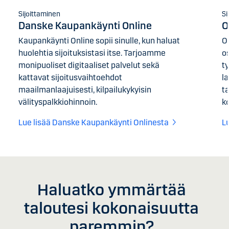
Sijoittaminen
Si
Danske Kaupankäynti Online
O
Kaupankäynti Online sopii sinulle, kun haluat
O
huolehtia sijoituksistasi itse. Tarjoamme
o
monipuoliset digitaaliset palvelut sekä
t
kattavat sijoitusvaihtoehdot
la
maailmanlaajuisesti, kilpailukykyisin
ta
välityspalkkiohinnoin.
k
Lue lisää Danske Kaupankäynti Onlinesta
L
Haluatko ymmärtää
taloutesi kokonaisuutta
paremmin?