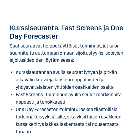
Kurssiseuranta, Fast Screens ja One
Day Forecaster
Saat seuraavat helppokäyttöiset toiminnot, jotka on
suunniteltu auttamaan omaan sijoitustyyliisi sopivien
sijoitusideoiden löytämisessä:
Kurssiseurannan avulla seuraat lyhyen ja pitkän
aikavälin kursseja länsieurooppalaisten ja
yhdysvaltalaisten yhtiöiden osakkeiden osalta
Fast Screens -toiminnon avulla seulot markkinoita
nopeasti ja tehokkaasti
One Day Forecaster -toiminto laskee tilastollisia
todennäköisyyksiä sille, että yksittäisen osakkeen
kurssikehitys lakkaa laskemasta tai nousemasta
tänään