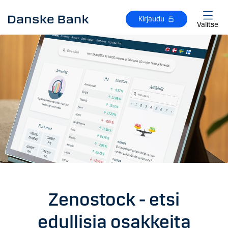
Siirry sisältöön
Kirjaudu
Valitse
Zenostock - etsi
edullisia osakkeita