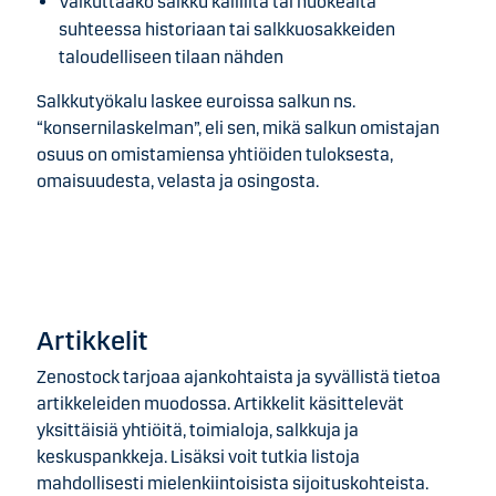
Vaikuttaako salkku kalliilta tai huokealta
suhteessa historiaan tai salkkuosakkeiden
taloudelliseen tilaan nähden
Salkkutyökalu laskee euroissa salkun ns.
“konsernilaskelman”, eli sen, mikä salkun omistajan
osuus on omistamiensa yhtiöiden tuloksesta,
omaisuudesta, velasta ja osingosta.
Artikkelit
Zenostock tarjoaa ajankohtaista ja syvällistä tietoa
artikkeleiden muodossa. Artikkelit käsittelevät
yksittäisiä yhtiöitä, toimialoja, salkkuja ja
keskuspankkeja. Lisäksi voit tutkia listoja
mahdollisesti mielenkiintoisista sijoituskohteista.